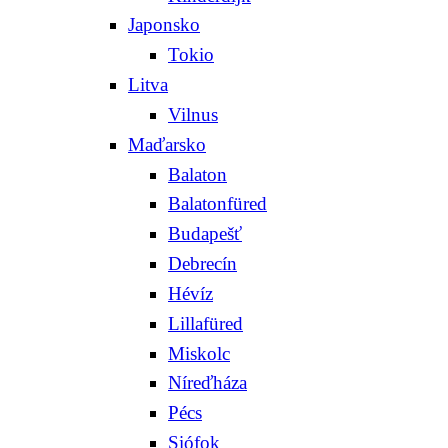
Japonsko
Tokio
Litva
Vilnus
Maďarsko
Balaton
Balatonfüred
Budapešť
Debrecín
Hévíz
Lillafüred
Miskolc
Níreďháza
Pécs
Siófok