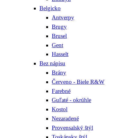
Belgicko
Antverpy
Brugy
Brusel
Gent
Hasselt
Bez nápisu
Brány
Červeno - Biele R&W
Farebné
Guľaté - okrúhle
Kostol
Nezaradené
Provensalský štýl
Toskánsky štýl