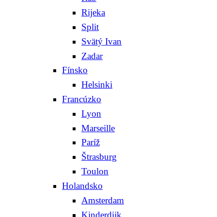
Rijeka
Split
Svätý Ivan
Zadar
Fínsko
Helsinki
Francúzko
Lyon
Marseille
Paríž
Štrasburg
Toulon
Holandsko
Amsterdam
Kinderdijk