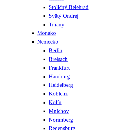
Stoličný Belehrad
Svätý Ondrej
Tihany
Monako
Nemecko
Berlin
Breisach
Frankfurt
Hamburg
Heidelberg
Koblenz
Kolín
Mníchov
Norimberg
Regensburg