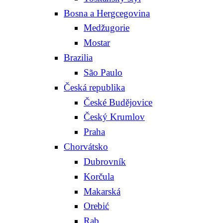
Bosna a Hergcegovina
Medžugorie
Mostar
Brazilia
São Paulo
Česká republika
České Budějovice
Český Krumlov
Praha
Chorvátsko
Dubrovník
Korčula
Makarská
Orebić
Rab