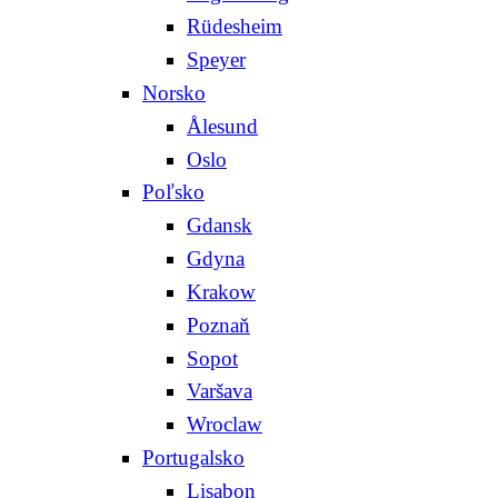
Rüdesheim
Speyer
Norsko
Ålesund
Oslo
Poľsko
Gdansk
Gdyna
Krakow
Poznaň
Sopot
Varšava
Wroclaw
Portugalsko
Lisabon