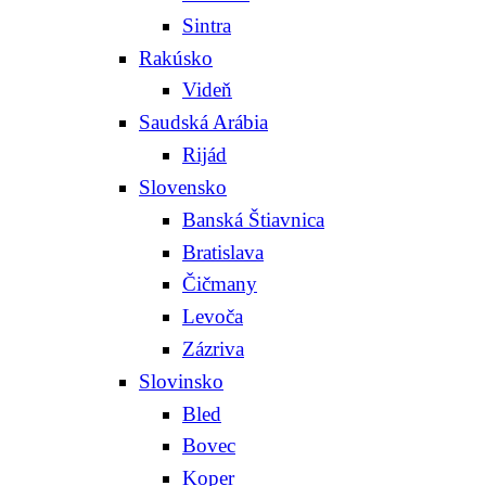
Sintra
Rakúsko
Videň
Saudská Arábia
Rijád
Slovensko
Banská Štiavnica
Bratislava
Čičmany
Levoča
Zázriva
Slovinsko
Bled
Bovec
Koper