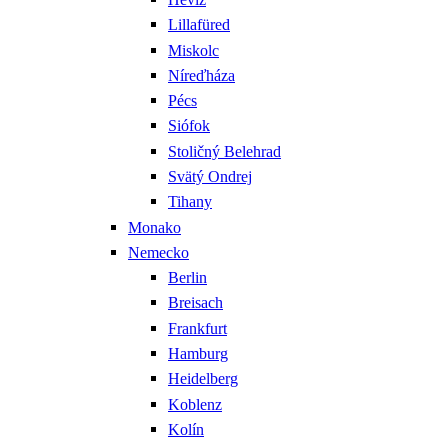
Lillafüred
Miskolc
Níreďháza
Pécs
Siófok
Stoličný Belehrad
Svätý Ondrej
Tihany
Monako
Nemecko
Berlin
Breisach
Frankfurt
Hamburg
Heidelberg
Koblenz
Kolín