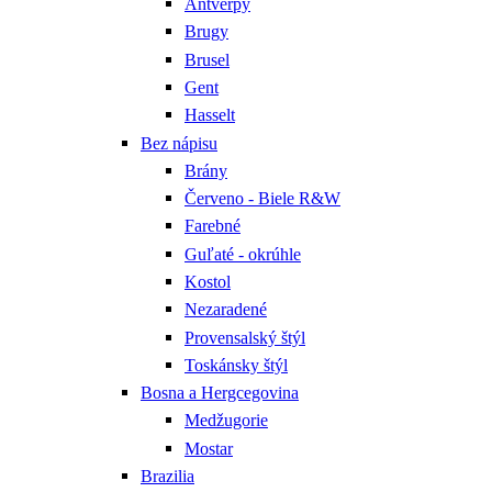
Antverpy
Brugy
Brusel
Gent
Hasselt
Bez nápisu
Brány
Červeno - Biele R&W
Farebné
Guľaté - okrúhle
Kostol
Nezaradené
Provensalský štýl
Toskánsky štýl
Bosna a Hergcegovina
Medžugorie
Mostar
Brazilia