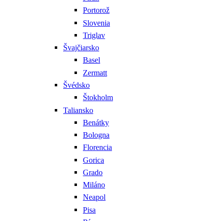
Portorož
Slovenia
Triglav
Švajčiarsko
Basel
Zermatt
Švédsko
Štokholm
Taliansko
Benátky
Bologna
Florencia
Gorica
Grado
Miláno
Neapol
Pisa