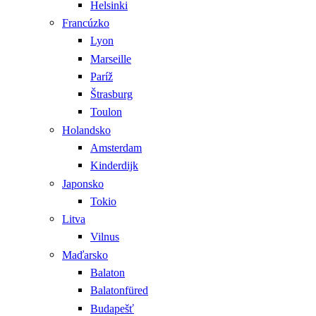
Helsinki
Francúzko
Lyon
Marseille
Paríž
Štrasburg
Toulon
Holandsko
Amsterdam
Kinderdijk
Japonsko
Tokio
Litva
Vilnus
Maďarsko
Balaton
Balatonfüred
Budapešť