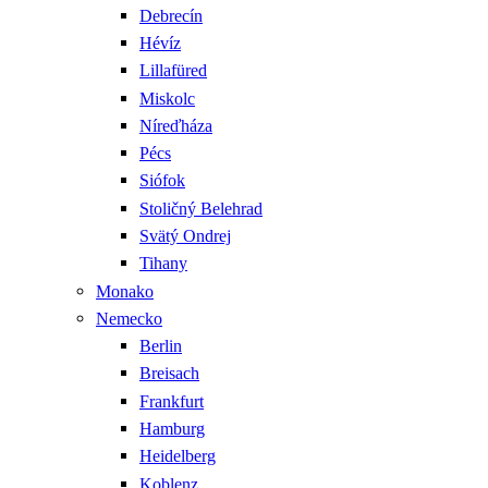
Debrecín
Hévíz
Lillafüred
Miskolc
Níreďháza
Pécs
Siófok
Stoličný Belehrad
Svätý Ondrej
Tihany
Monako
Nemecko
Berlin
Breisach
Frankfurt
Hamburg
Heidelberg
Koblenz