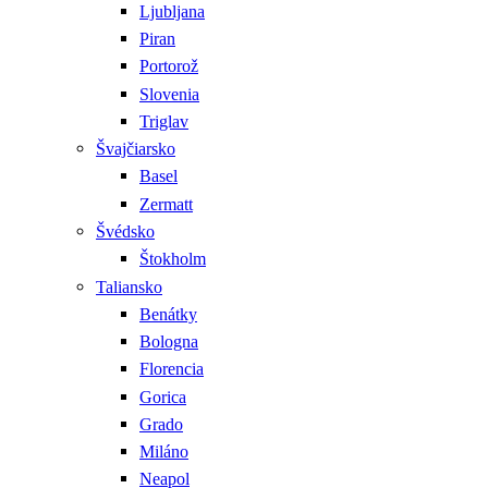
Ljubljana
Piran
Portorož
Slovenia
Triglav
Švajčiarsko
Basel
Zermatt
Švédsko
Štokholm
Taliansko
Benátky
Bologna
Florencia
Gorica
Grado
Miláno
Neapol