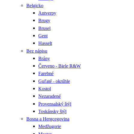
Belgicko
Antverpy
Brugy
Brusel
Gent
Hasselt
Bez nápisu
Brány
Červeno - Biele R&W
Farebné
Guľaté - okrúhle
Kostol
Nezaradené
Provensalský štýl
Toskánsky štýl
Bosna a Hergcegovina
Medžugorie