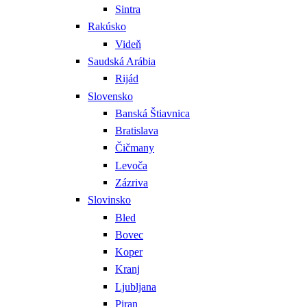
Sintra
Rakúsko
Videň
Saudská Arábia
Rijád
Slovensko
Banská Štiavnica
Bratislava
Čičmany
Levoča
Zázriva
Slovinsko
Bled
Bovec
Koper
Kranj
Ljubljana
Piran