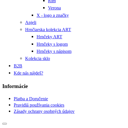
Rím
Verona
X - logo a značky
Anjeli
Hrnčiarska kolekcia ART
Hrnčeky ART
Hrnčeky s logom
Hrnčeky s nápisom
Kolekcia sklo
B2B
Kde nás nájdeš?
Informácie
Platba a Doručenie
Pravidlá používania cookies
Zásady ochrany osobných údajov