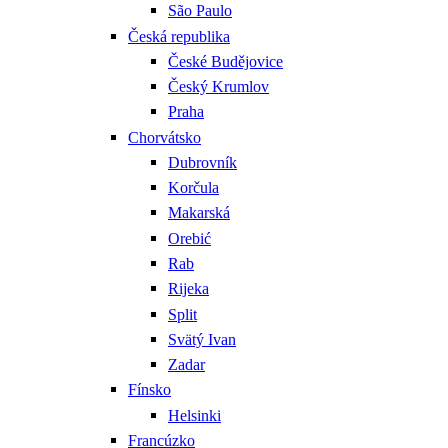
São Paulo
Česká republika
České Budějovice
Český Krumlov
Praha
Chorvátsko
Dubrovník
Korčula
Makarská
Orebić
Rab
Rijeka
Split
Svätý Ivan
Zadar
Fínsko
Helsinki
Francúzko