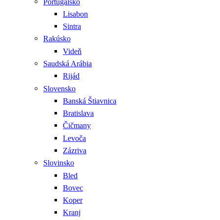
Portugalsko
Lisabon
Sintra
Rakúsko
Videň
Saudská Arábia
Rijád
Slovensko
Banská Štiavnica
Bratislava
Čičmany
Levoča
Zázriva
Slovinsko
Bled
Bovec
Koper
Kranj