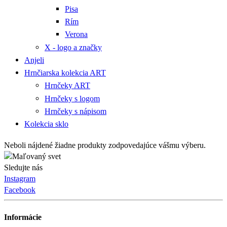
Pisa
Rím
Verona
X - logo a značky
Anjeli
Hrnčiarska kolekcia ART
Hrnčeky ART
Hrnčeky s logom
Hrnčeky s nápisom
Kolekcia sklo
Neboli nájdené žiadne produkty zodpovedajúce vášmu výberu.
Sledujte nás
Instagram
Facebook
Informácie