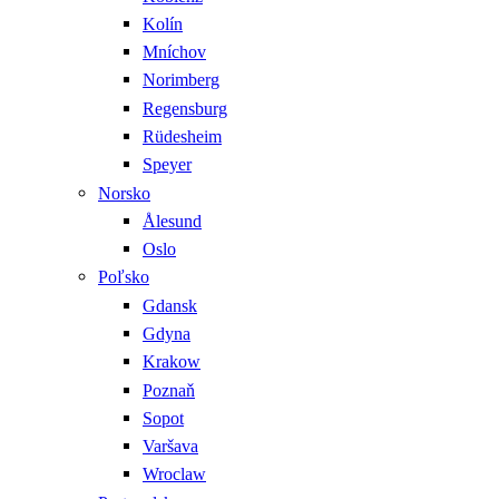
Kolín
Mníchov
Norimberg
Regensburg
Rüdesheim
Speyer
Norsko
Ålesund
Oslo
Poľsko
Gdansk
Gdyna
Krakow
Poznaň
Sopot
Varšava
Wroclaw