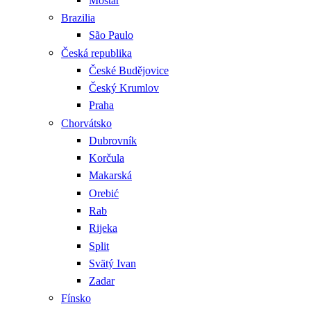
Mostar
Brazilia
São Paulo
Česká republika
České Budějovice
Český Krumlov
Praha
Chorvátsko
Dubrovník
Korčula
Makarská
Orebić
Rab
Rijeka
Split
Svätý Ivan
Zadar
Fínsko