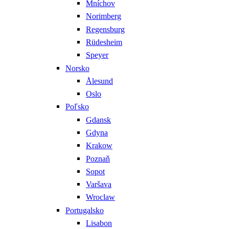
Mníchov
Norimberg
Regensburg
Rüdesheim
Speyer
Norsko
Ålesund
Oslo
Poľsko
Gdansk
Gdyna
Krakow
Poznaň
Sopot
Varšava
Wroclaw
Portugalsko
Lisabon