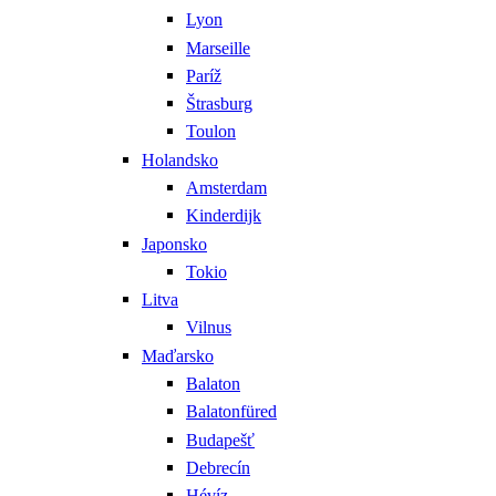
Lyon
Marseille
Paríž
Štrasburg
Toulon
Holandsko
Amsterdam
Kinderdijk
Japonsko
Tokio
Litva
Vilnus
Maďarsko
Balaton
Balatonfüred
Budapešť
Debrecín
Hévíz