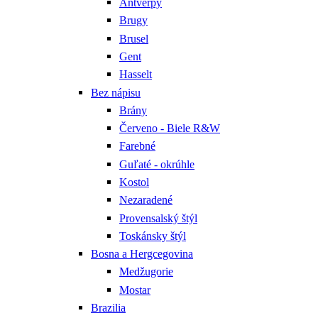
Antverpy
Brugy
Brusel
Gent
Hasselt
Bez nápisu
Brány
Červeno - Biele R&W
Farebné
Guľaté - okrúhle
Kostol
Nezaradené
Provensalský štýl
Toskánsky štýl
Bosna a Hergcegovina
Medžugorie
Mostar
Brazilia