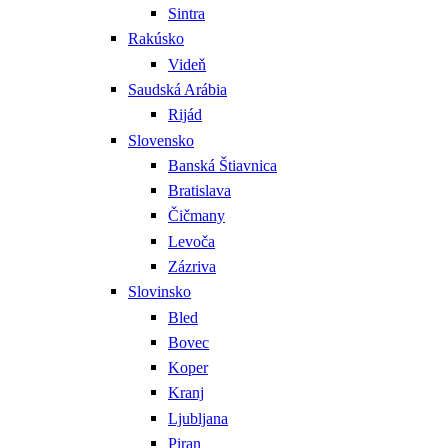
Sintra
Rakúsko
Videň
Saudská Arábia
Rijád
Slovensko
Banská Štiavnica
Bratislava
Čičmany
Levoča
Zázriva
Slovinsko
Bled
Bovec
Koper
Kranj
Ljubljana
Piran