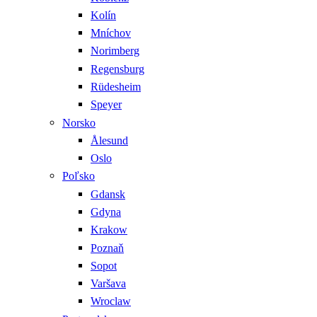
Kolín
Mníchov
Norimberg
Regensburg
Rüdesheim
Speyer
Norsko
Ålesund
Oslo
Poľsko
Gdansk
Gdyna
Krakow
Poznaň
Sopot
Varšava
Wroclaw