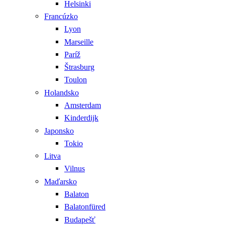
Helsinki
Francúzko
Lyon
Marseille
Paríž
Štrasburg
Toulon
Holandsko
Amsterdam
Kinderdijk
Japonsko
Tokio
Litva
Vilnus
Maďarsko
Balaton
Balatonfüred
Budapešť