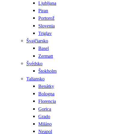
Ljubljana
Piran
Portorož
Slovenia
Triglav
Švajčiarsko
Basel
Zermatt
Švédsko
Štokholm
Taliansko
Benátky
Bologna
Florencia
Gorica
Grado
Miláno
Neapol