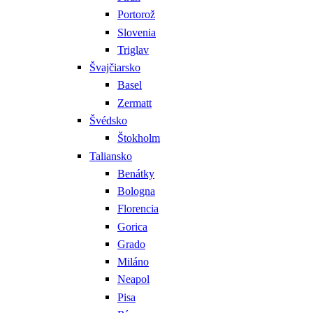
Portorož
Slovenia
Triglav
Švajčiarsko
Basel
Zermatt
Švédsko
Štokholm
Taliansko
Benátky
Bologna
Florencia
Gorica
Grado
Miláno
Neapol
Pisa