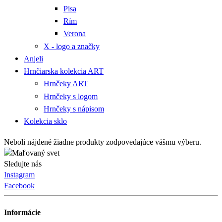
Pisa
Rím
Verona
X - logo a značky
Anjeli
Hrnčiarska kolekcia ART
Hrnčeky ART
Hrnčeky s logom
Hrnčeky s nápisom
Kolekcia sklo
Neboli nájdené žiadne produkty zodpovedajúce vášmu výberu.
Sledujte nás
Instagram
Facebook
Informácie