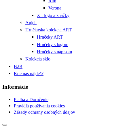
Rím
Verona
X - logo a značky
Anjeli
Hrnčiarska kolekcia ART
Hrnčeky ART
Hrnčeky s logom
Hrnčeky s nápisom
Kolekcia sklo
B2B
Kde nás nájdeš?
Informácie
Platba a Doručenie
Pravidlá používania cookies
Zásady ochrany osobných údajov