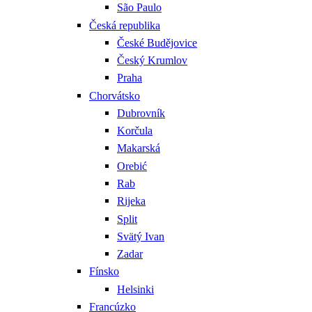
São Paulo
Česká republika
České Budějovice
Český Krumlov
Praha
Chorvátsko
Dubrovník
Korčula
Makarská
Orebić
Rab
Rijeka
Split
Svätý Ivan
Zadar
Fínsko
Helsinki
Francúzko