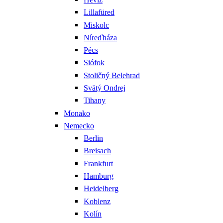
Lillafüred
Miskolc
Níreďháza
Pécs
Siófok
Stoličný Belehrad
Svätý Ondrej
Tihany
Monako
Nemecko
Berlin
Breisach
Frankfurt
Hamburg
Heidelberg
Koblenz
Kolín