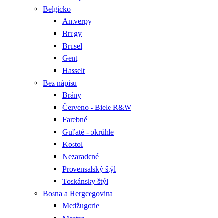
Belgicko
Antverpy
Brugy
Brusel
Gent
Hasselt
Bez nápisu
Brány
Červeno - Biele R&W
Farebné
Guľaté - okrúhle
Kostol
Nezaradené
Provensalský štýl
Toskánsky štýl
Bosna a Hergcegovina
Medžugorie