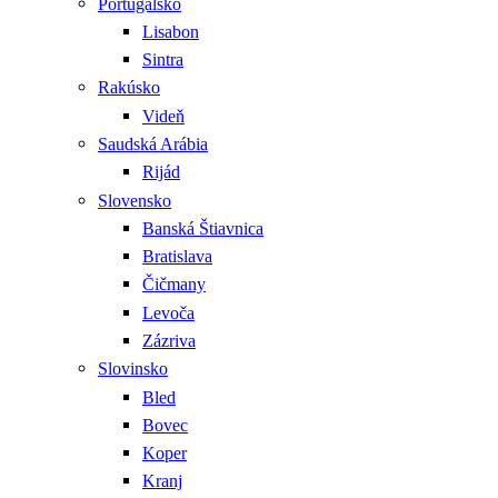
Portugalsko
Lisabon
Sintra
Rakúsko
Videň
Saudská Arábia
Rijád
Slovensko
Banská Štiavnica
Bratislava
Čičmany
Levoča
Zázriva
Slovinsko
Bled
Bovec
Koper
Kranj