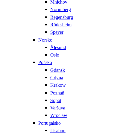
Mníchov
Norimberg
Regensburg
Rüdesheim
Speyer
Norsko
Ålesund
Oslo
Poľsko
Gdansk
Gdyna
Krakow
Poznaň
Sopot
Varšava
Wroclaw
Portugalsko
Lisabon