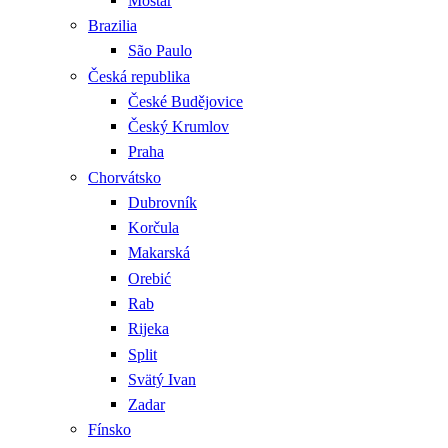
Mostar
Brazilia
São Paulo
Česká republika
České Budějovice
Český Krumlov
Praha
Chorvátsko
Dubrovník
Korčula
Makarská
Orebić
Rab
Rijeka
Split
Svätý Ivan
Zadar
Fínsko