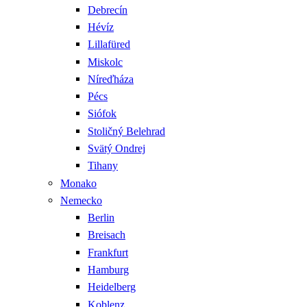
Debrecín
Hévíz
Lillafüred
Miskolc
Níreďháza
Pécs
Siófok
Stoličný Belehrad
Svätý Ondrej
Tihany
Monako
Nemecko
Berlin
Breisach
Frankfurt
Hamburg
Heidelberg
Koblenz