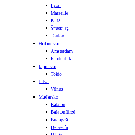
Lyon
Marseille
Paríž
Štrasburg
Toulon
Holandsko
Amsterdam
Kinderdijk
Japonsko
Tokio
Litva
Vilnus
Maďarsko
Balaton
Balatonfüred
Budapešť
Debrecín
Hévíz