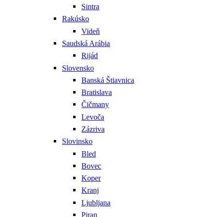
Sintra
Rakúsko
Videň
Saudská Arábia
Rijád
Slovensko
Banská Štiavnica
Bratislava
Čičmany
Levoča
Zázriva
Slovinsko
Bled
Bovec
Koper
Kranj
Ljubljana
Piran