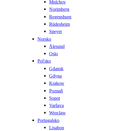
Mníchov
Norimberg
Regensburg
Rüdesheim
Speyer
Norsko
Ålesund
Oslo
Poľsko
Gdansk
Gdyna
Krakow
Poznaň
Sopot
Varšava
Wroclaw
Portugalsko
Lisabon