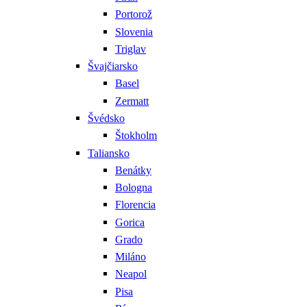
Portorož
Slovenia
Triglav
Švajčiarsko
Basel
Zermatt
Švédsko
Štokholm
Taliansko
Benátky
Bologna
Florencia
Gorica
Grado
Miláno
Neapol
Pisa