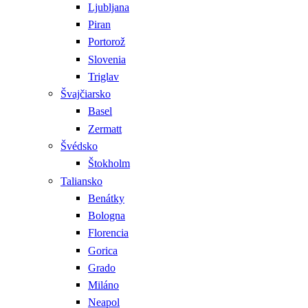
Ljubljana
Piran
Portorož
Slovenia
Triglav
Švajčiarsko
Basel
Zermatt
Švédsko
Štokholm
Taliansko
Benátky
Bologna
Florencia
Gorica
Grado
Miláno
Neapol