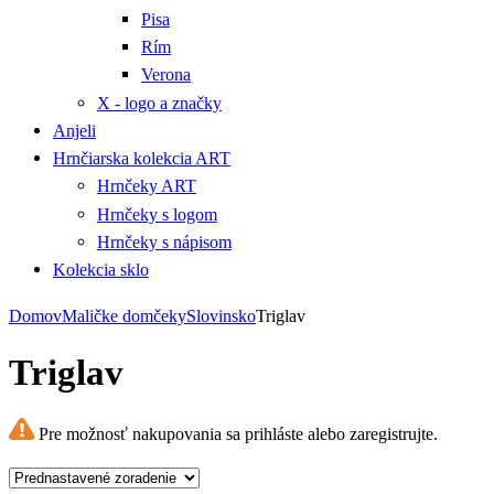
Pisa
Rím
Verona
X - logo a značky
Anjeli
Hrnčiarska kolekcia ART
Hrnčeky ART
Hrnčeky s logom
Hrnčeky s nápisom
Kolekcia sklo
Domov
Maličke domčeky
Slovinsko
Triglav
Triglav
Pre možnosť nakupovania sa prihláste alebo zaregistrujte.