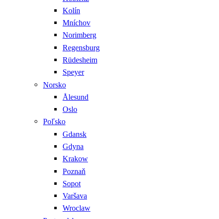
Kolín
Mníchov
Norimberg
Regensburg
Rüdesheim
Speyer
Norsko
Ålesund
Oslo
Poľsko
Gdansk
Gdyna
Krakow
Poznaň
Sopot
Varšava
Wroclaw