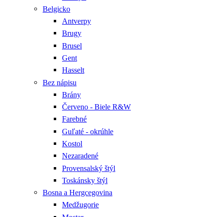
Belgicko
Antverpy
Brugy
Brusel
Gent
Hasselt
Bez nápisu
Brány
Červeno - Biele R&W
Farebné
Guľaté - okrúhle
Kostol
Nezaradené
Provensalský štýl
Toskánsky štýl
Bosna a Hergcegovina
Medžugorie