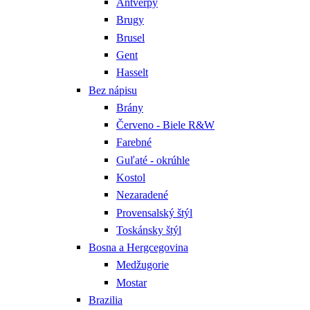
Antverpy
Brugy
Brusel
Gent
Hasselt
Bez nápisu
Brány
Červeno - Biele R&W
Farebné
Guľaté - okrúhle
Kostol
Nezaradené
Provensalský štýl
Toskánsky štýl
Bosna a Hergcegovina
Medžugorie
Mostar
Brazilia