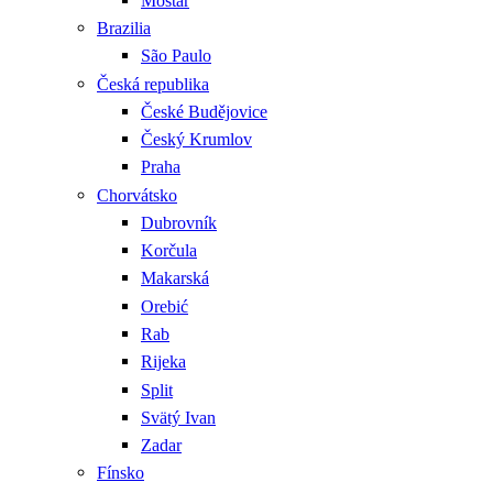
Mostar
Brazilia
São Paulo
Česká republika
České Budějovice
Český Krumlov
Praha
Chorvátsko
Dubrovník
Korčula
Makarská
Orebić
Rab
Rijeka
Split
Svätý Ivan
Zadar
Fínsko