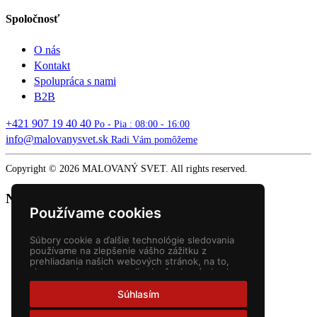
Spoločnosť
O nás
Kontakt
Spolupráca s nami
B2B
+421 907 19 40 40
Po - Pia : 08:00 - 16:00
info@malovanysvet.sk
Radi Vám pomôžeme
Copyright © 2026 MALOVANÝ SVET. All rights reserved.
Nákupný košík
Používame cookies
Súbory cookie a ďalšie technológie sledovania
používame na zlepšenie vášho zážitku z
prehliadania našich webových stránok, na to,
aby sme vám zobrazovali prispôsobený obsah a
cielené reklamy, na analýzu návštevnosti našich
webových stránok a na pochopenie toho, odkiaľ
Súhlasím
naši návštevníci prichádzajú.