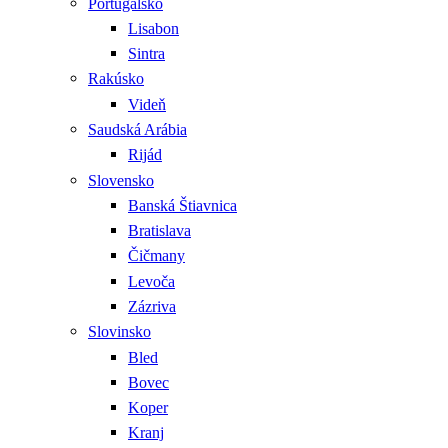
Portugalsko
Lisabon
Sintra
Rakúsko
Videň
Saudská Arábia
Rijád
Slovensko
Banská Štiavnica
Bratislava
Čičmany
Levoča
Zázriva
Slovinsko
Bled
Bovec
Koper
Kranj