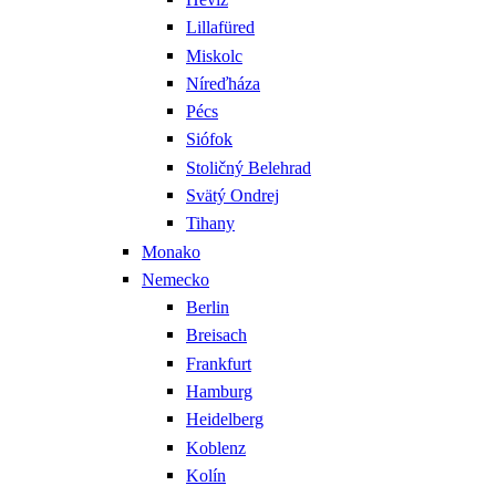
Lillafüred
Miskolc
Níreďháza
Pécs
Siófok
Stoličný Belehrad
Svätý Ondrej
Tihany
Monako
Nemecko
Berlin
Breisach
Frankfurt
Hamburg
Heidelberg
Koblenz
Kolín