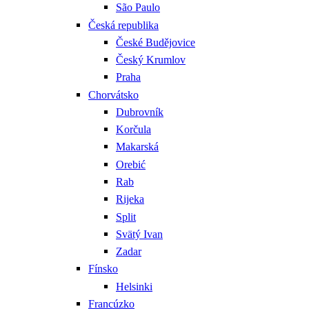
São Paulo
Česká republika
České Budějovice
Český Krumlov
Praha
Chorvátsko
Dubrovník
Korčula
Makarská
Orebić
Rab
Rijeka
Split
Svätý Ivan
Zadar
Fínsko
Helsinki
Francúzko