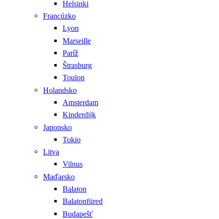
Helsinki
Francúzko
Lyon
Marseille
Paríž
Štrasburg
Toulon
Holandsko
Amsterdam
Kinderdijk
Japonsko
Tokio
Litva
Vilnus
Maďarsko
Balaton
Balatonfüred
Budapešť