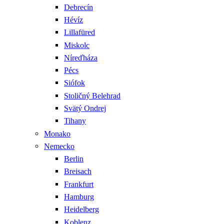
Debrecín
Hévíz
Lillafüred
Miskolc
Níreďháza
Pécs
Siófok
Stoličný Belehrad
Svätý Ondrej
Tihany
Monako
Nemecko
Berlin
Breisach
Frankfurt
Hamburg
Heidelberg
Koblenz