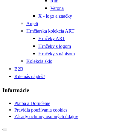
Rím
Verona
X - logo a značky
Anjeli
Hrnčiarska kolekcia ART
Hrnčeky ART
Hrnčeky s logom
Hrnčeky s nápisom
Kolekcia sklo
B2B
Kde nás nájdeš?
Informácie
Platba a Doručenie
Pravidlá používania cookies
Zásady ochrany osobných údajov