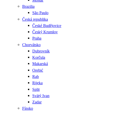
Mostar
Brazilia
São Paulo
Česká republika
České Budějovice
Český Krumlov
Praha
Chorvátsko
Dubrovník
Korčula
Makarská
Orebić
Rab
Rijeka
Split
Svätý Ivan
Zadar
Fínsko