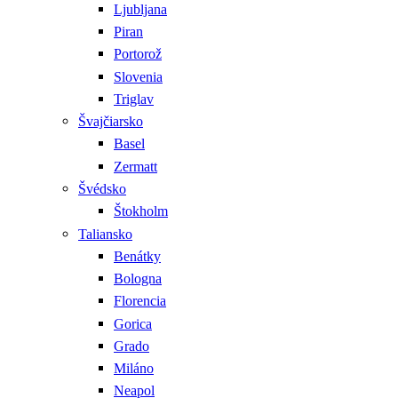
Ljubljana
Piran
Portorož
Slovenia
Triglav
Švajčiarsko
Basel
Zermatt
Švédsko
Štokholm
Taliansko
Benátky
Bologna
Florencia
Gorica
Grado
Miláno
Neapol