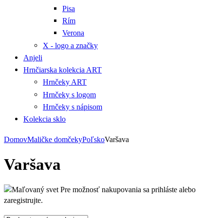
Pisa
Rím
Verona
X - logo a značky
Anjeli
Hrnčiarska kolekcia ART
Hrnčeky ART
Hrnčeky s logom
Hrnčeky s nápisom
Kolekcia sklo
Domov
Maličke domčeky
Poľsko
Varšava
Varšava
Pre možnosť nakupovania sa prihláste alebo
zaregistrujte.