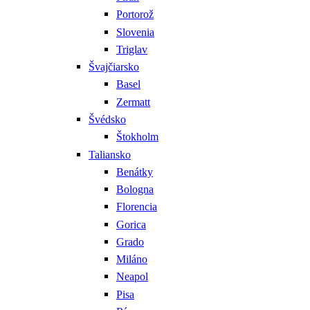
Portorož
Slovenia
Triglav
Švajčiarsko
Basel
Zermatt
Švédsko
Štokholm
Taliansko
Benátky
Bologna
Florencia
Gorica
Grado
Miláno
Neapol
Pisa