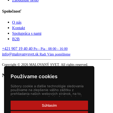
Zabudnuté heslo
Spoločnosť
O nás
Kontakt
Spolupráca s nami
B2B
+421 907 19 40 40
Po - Pia : 08:00 - 16:00
info@malovanysvet.sk
Radi Vám pomôžeme
Copyright © 2026 MALOVANÝ SVET. All rights reserved.
Nákupný košík
Používame cookies
Súbory cookie a ďalšie technológie sledovania
používame na zlepšenie vášho zážitku z
prehliadania našich webových stránok, na to,
aby sme vám zobrazovali prispôsobený obsah a
cielené reklamy, na analýzu návštevnosti našich
webových stránok a na pochopenie toho, odkiaľ
Súhlasím
naši návštevníci prichádzajú.