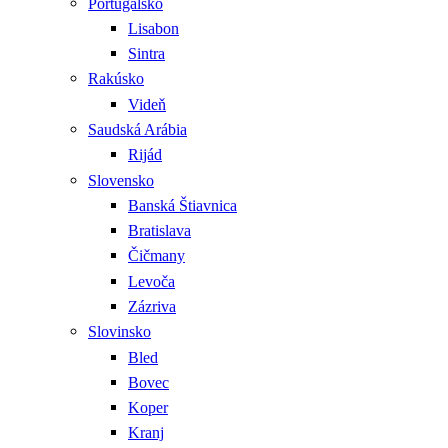
Portugalsko
Lisabon
Sintra
Rakúsko
Videň
Saudská Arábia
Rijád
Slovensko
Banská Štiavnica
Bratislava
Čičmany
Levoča
Zázriva
Slovinsko
Bled
Bovec
Koper
Kranj