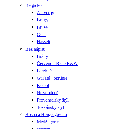
Belgicko
Antverpy
Brugy
Brusel
Gent
Hasselt
Bez nápisu
Brány
Červeno - Biele R&W
Farebné
Guľaté - okrúhle
Kostol
Nezaradené
Provensalský štýl
Toskánsky štýl
Bosna a Hergcegovina
Medžugorie