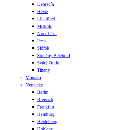
Debrecín
Hévíz
Lillafüred
Miskolc
Níreďháza
Pécs
Siófok
Stoličný Belehrad
Svätý Ondrej
Tihany
Monako
Nemecko
Berlin
Breisach
Frankfurt
Hamburg
Heidelberg
Koblenz