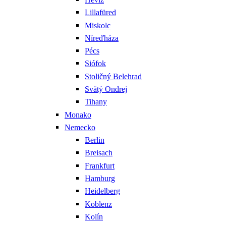
Lillafüred
Miskolc
Níreďháza
Pécs
Siófok
Stoličný Belehrad
Svätý Ondrej
Tihany
Monako
Nemecko
Berlin
Breisach
Frankfurt
Hamburg
Heidelberg
Koblenz
Kolín