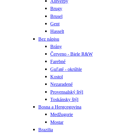
Antverpy
Brugy
Brusel
Gent
Hasselt
Bez nápisu
Brány
Červeno - Biele R&W
Farebné
Guľaté - okrúhle
Kostol
Nezaradené
Provensalský štýl
Toskánsky štýl
Bosna a Hergcegovina
Medžugorie
Mostar
Brazilia