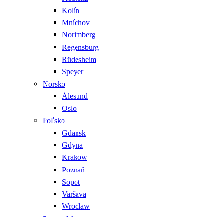
Kolín
Mníchov
Norimberg
Regensburg
Rüdesheim
Speyer
Norsko
Ålesund
Oslo
Poľsko
Gdansk
Gdyna
Krakow
Poznaň
Sopot
Varšava
Wroclaw