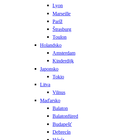
Lyon
Marseille
Paríž
Štrasburg
Toulon
Holandsko
Amsterdam
Kinderdijk
Japonsko
Tokio
Litva
Vilnus
Maďarsko
Balaton
Balatonfüred
Budapešť
Debrecín
Hévíz