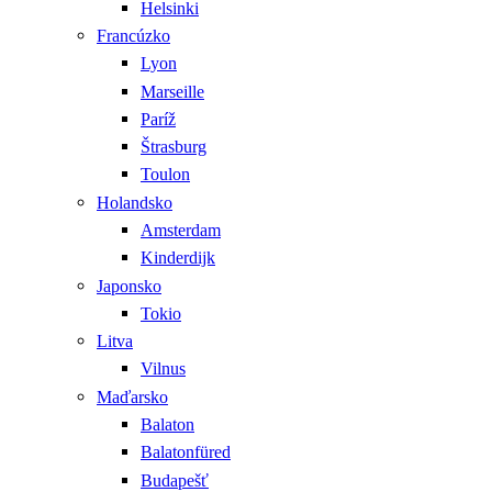
Helsinki
Francúzko
Lyon
Marseille
Paríž
Štrasburg
Toulon
Holandsko
Amsterdam
Kinderdijk
Japonsko
Tokio
Litva
Vilnus
Maďarsko
Balaton
Balatonfüred
Budapešť