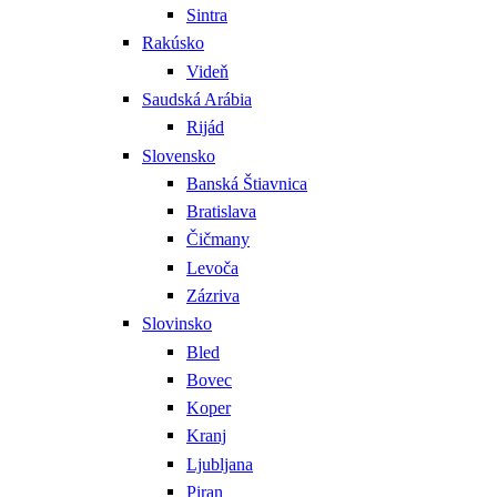
Sintra
Rakúsko
Videň
Saudská Arábia
Rijád
Slovensko
Banská Štiavnica
Bratislava
Čičmany
Levoča
Zázriva
Slovinsko
Bled
Bovec
Koper
Kranj
Ljubljana
Piran