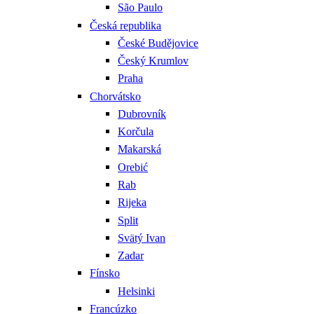
São Paulo
Česká republika
České Budějovice
Český Krumlov
Praha
Chorvátsko
Dubrovník
Korčula
Makarská
Orebić
Rab
Rijeka
Split
Svätý Ivan
Zadar
Fínsko
Helsinki
Francúzko