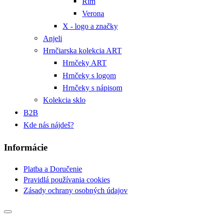
Rím
Verona
X - logo a značky
Anjeli
Hrnčiarska kolekcia ART
Hrnčeky ART
Hrnčeky s logom
Hrnčeky s nápisom
Kolekcia sklo
B2B
Kde nás nájdeš?
Informácie
Platba a Doručenie
Pravidlá používania cookies
Zásady ochrany osobných údajov