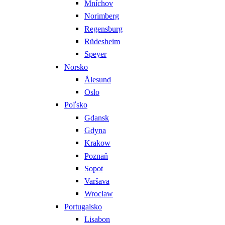
Mníchov
Norimberg
Regensburg
Rüdesheim
Speyer
Norsko
Ålesund
Oslo
Poľsko
Gdansk
Gdyna
Krakow
Poznaň
Sopot
Varšava
Wroclaw
Portugalsko
Lisabon