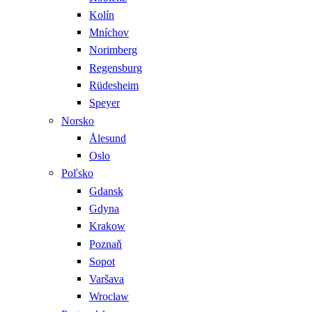
Kolín
Mníchov
Norimberg
Regensburg
Rüdesheim
Speyer
Norsko
Ålesund
Oslo
Poľsko
Gdansk
Gdyna
Krakow
Poznaň
Sopot
Varšava
Wroclaw