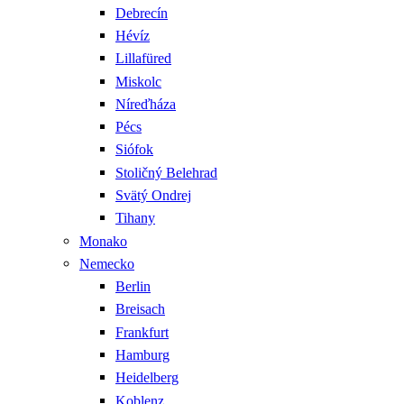
Debrecín
Hévíz
Lillafüred
Miskolc
Níreďháza
Pécs
Siófok
Stoličný Belehrad
Svätý Ondrej
Tihany
Monako
Nemecko
Berlin
Breisach
Frankfurt
Hamburg
Heidelberg
Koblenz