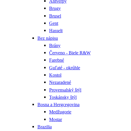
Antverpy
Brugy
Brusel
Gent
Hasselt
Bez nápisu
Brány
Červeno - Biele R&W
Farebné
Guľaté - okrúhle
Kostol
Nezaradené
Provensalský štýl
Toskánsky štýl
Bosna a Hergcegovina
Medžugorie
Mostar
Brazilia