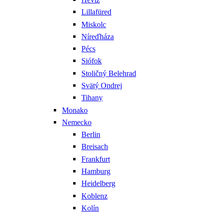
Lillafüred
Miskolc
Níreďháza
Pécs
Siófok
Stoličný Belehrad
Svätý Ondrej
Tihany
Monako
Nemecko
Berlin
Breisach
Frankfurt
Hamburg
Heidelberg
Koblenz
Kolín