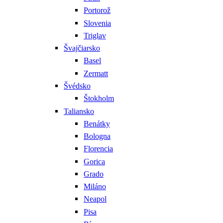
Portorož
Slovenia
Triglav
Švajčiarsko
Basel
Zermatt
Švédsko
Štokholm
Taliansko
Benátky
Bologna
Florencia
Gorica
Grado
Miláno
Neapol
Pisa