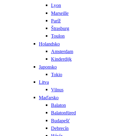
Lyon
Marseille
Paríž
Štrasburg
Toulon
Holandsko
Amsterdam
Kinderdijk
Japonsko
Tokio
Litva
Vilnus
Maďarsko
Balaton
Balatonfüred
Budapešť
Debrecín
Hévíz