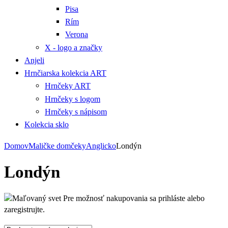
Pisa
Rím
Verona
X - logo a značky
Anjeli
Hrnčiarska kolekcia ART
Hrnčeky ART
Hrnčeky s logom
Hrnčeky s nápisom
Kolekcia sklo
Domov
Maličke domčeky
Anglicko
Londýn
Londýn
Pre možnosť nakupovania sa prihláste alebo
zaregistrujte.