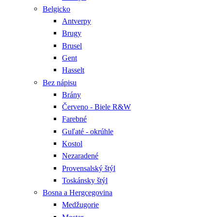
Belgicko
Antverpy
Brugy
Brusel
Gent
Hasselt
Bez nápisu
Brány
Červeno - Biele R&W
Farebné
Guľaté - okrúhle
Kostol
Nezaradené
Provensalský štýl
Toskánsky štýl
Bosna a Hergcegovina
Medžugorie