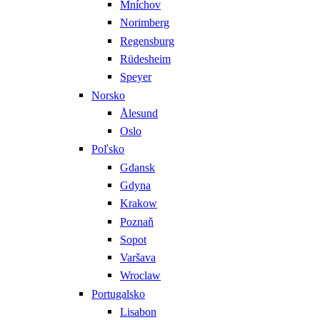
Mníchov
Norimberg
Regensburg
Rüdesheim
Speyer
Norsko
Ålesund
Oslo
Poľsko
Gdansk
Gdyna
Krakow
Poznaň
Sopot
Varšava
Wroclaw
Portugalsko
Lisabon