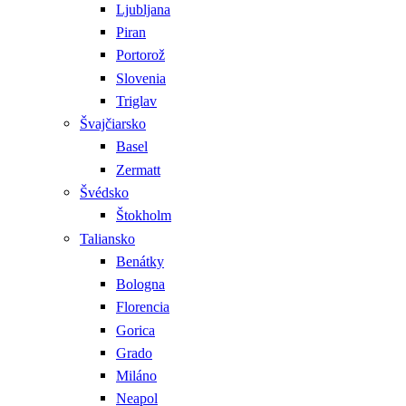
Ljubljana
Piran
Portorož
Slovenia
Triglav
Švajčiarsko
Basel
Zermatt
Švédsko
Štokholm
Taliansko
Benátky
Bologna
Florencia
Gorica
Grado
Miláno
Neapol