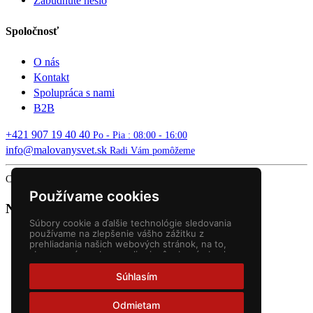
Zabudnuté heslo
Spoločnosť
O nás
Kontakt
Spolupráca s nami
B2B
+421 907 19 40 40
Po - Pia : 08:00 - 16:00
info@malovanysvet.sk
Radi Vám pomôžeme
Copyright © 2026 MALOVANÝ SVET. All rights reserved.
Používame cookies
Nákupný košík
Súbory cookie a ďalšie technológie sledovania
používame na zlepšenie vášho zážitku z
prehliadania našich webových stránok, na to,
aby sme vám zobrazovali prispôsobený obsah a
cielené reklamy, na analýzu návštevnosti našich
webových stránok a na pochopenie toho, odkiaľ
Súhlasím
naši návštevníci prichádzajú.
Odmietam