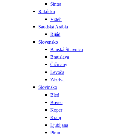
Sintra
Rakúsko
Videň
Saudská Arábia
Rijád
Slovensko
Banská Štiavnica
Bratislava
Čičmany
Levoča
Zázriva
Slovinsko
Bled
Bovec
Koper
Kranj
Ljubljana
Piran