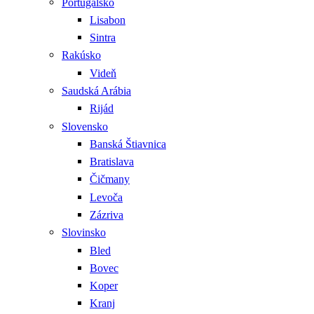
Portugalsko
Lisabon
Sintra
Rakúsko
Videň
Saudská Arábia
Rijád
Slovensko
Banská Štiavnica
Bratislava
Čičmany
Levoča
Zázriva
Slovinsko
Bled
Bovec
Koper
Kranj