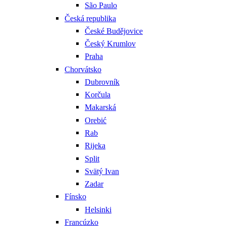
São Paulo
Česká republika
České Budějovice
Český Krumlov
Praha
Chorvátsko
Dubrovník
Korčula
Makarská
Orebić
Rab
Rijeka
Split
Svätý Ivan
Zadar
Fínsko
Helsinki
Francúzko