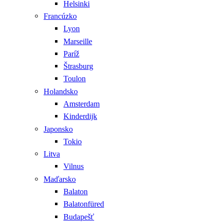
Helsinki
Francúzko
Lyon
Marseille
Paríž
Štrasburg
Toulon
Holandsko
Amsterdam
Kinderdijk
Japonsko
Tokio
Litva
Vilnus
Maďarsko
Balaton
Balatonfüred
Budapešť