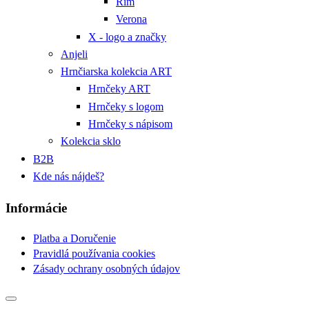
Rím
Verona
X - logo a značky
Anjeli
Hrnčiarska kolekcia ART
Hrnčeky ART
Hrnčeky s logom
Hrnčeky s nápisom
Kolekcia sklo
B2B
Kde nás nájdeš?
Informácie
Platba a Doručenie
Pravidlá používania cookies
Zásady ochrany osobných údajov