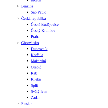
Mostar
Brazilia
São Paulo
Česká republika
České Budějovice
Český Krumlov
Praha
Chorvátsko
Dubrovník
Korčula
Makarská
Orebić
Rab
Rijeka
Split
Svätý Ivan
Zadar
Fínsko