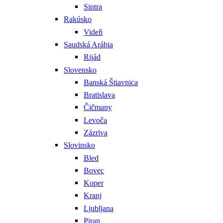
Sintra
Rakúsko
Videň
Saudská Arábia
Rijád
Slovensko
Banská Štiavnica
Bratislava
Čičmany
Levoča
Zázriva
Slovinsko
Bled
Bovec
Koper
Kranj
Ljubljana
Piran