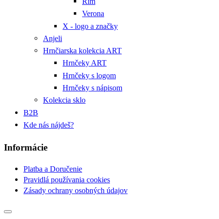
Rím
Verona
X - logo a značky
Anjeli
Hrnčiarska kolekcia ART
Hrnčeky ART
Hrnčeky s logom
Hrnčeky s nápisom
Kolekcia sklo
B2B
Kde nás nájdeš?
Informácie
Platba a Doručenie
Pravidlá používania cookies
Zásady ochrany osobných údajov