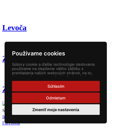
Levoča
Používame cookies
Zázriva
Súbory cookie a ďalšie technológie sledovania
používame na zlepšenie vášho zážitku z
prehliadania našich webových stránok, na to,
aby sme vám zobrazovali prispôsobený obsah a
cielené reklamy, na analýzu návštevnosti našich
webových stránok a na pochopenie toho, odkiaľ
Súhlasím
Zázriva
naši návštevníci prichádzajú.
Odmietam
Zmeniť moje nastavenia
Sledujte nás
Instagram
Facebook