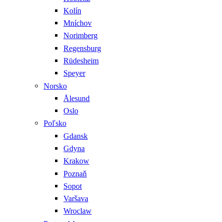
Kolín
Mníchov
Norimberg
Regensburg
Rüdesheim
Speyer
Norsko
Ålesund
Oslo
Poľsko
Gdansk
Gdyna
Krakow
Poznaň
Sopot
Varšava
Wroclaw