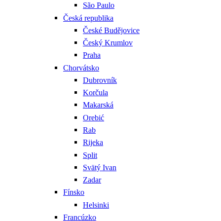
São Paulo
Česká republika
České Budějovice
Český Krumlov
Praha
Chorvátsko
Dubrovník
Korčula
Makarská
Orebić
Rab
Rijeka
Split
Svätý Ivan
Zadar
Fínsko
Helsinki
Francúzko