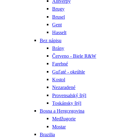
Antverpy
Brugy
Brusel
Gent
Hasselt
Bez nápisu
Brány
Červeno - Biele R&W
Farebné
Guľaté - okrúhle
Kostol
Nezaradené
Provensalský štýl
Toskánsky štýl
Bosna a Hergcegovina
Medžugorie
Mostar
Brazilia