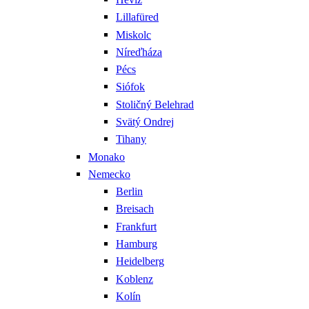
Lillafüred
Miskolc
Níreďháza
Pécs
Siófok
Stoličný Belehrad
Svätý Ondrej
Tihany
Monako
Nemecko
Berlin
Breisach
Frankfurt
Hamburg
Heidelberg
Koblenz
Kolín