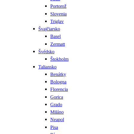
Portorož
Slovenia
Triglav
Švajčiarsko
Basel
Zermatt
Švédsko
Štokholm
Taliansko
Benátky
Bologna
Florencia
Gorica
Grado
Miláno
Neapol
Pisa