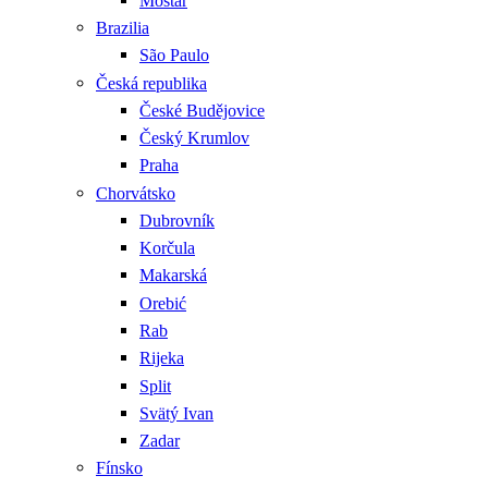
Mostar
Brazilia
São Paulo
Česká republika
České Budějovice
Český Krumlov
Praha
Chorvátsko
Dubrovník
Korčula
Makarská
Orebić
Rab
Rijeka
Split
Svätý Ivan
Zadar
Fínsko