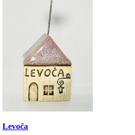
Levoča