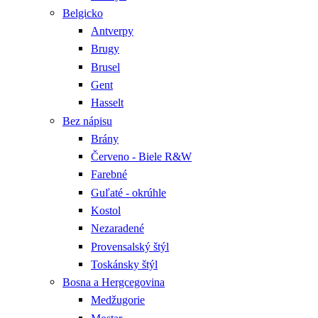
Belgicko
Antverpy
Brugy
Brusel
Gent
Hasselt
Bez nápisu
Brány
Červeno - Biele R&W
Farebné
Guľaté - okrúhle
Kostol
Nezaradené
Provensalský štýl
Toskánsky štýl
Bosna a Hergcegovina
Medžugorie