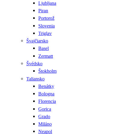
Ljubljana
Piran
Portorož
Slovenia
Triglav
Švajčiarsko
Basel
Zermatt
Švédsko
Štokholm
Taliansko
Benátky
Bologna
Florencia
Gorica
Grado
Miláno
Neapol