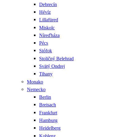
Debrecín
Hévíz
Lillafüred
Miskolc
Níreďháza
Pécs
Siófok
Stoličný Belehrad
Svätý Ondrej
Tihany
Monako
Nemecko
Berlin
Breisach
Frankfurt
Hamburg
Heidelberg
Koblenz