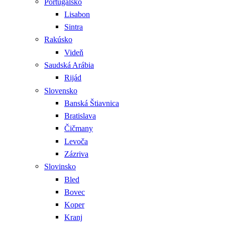
Portugalsko
Lisabon
Sintra
Rakúsko
Videň
Saudská Arábia
Rijád
Slovensko
Banská Štiavnica
Bratislava
Čičmany
Levoča
Zázriva
Slovinsko
Bled
Bovec
Koper
Kranj