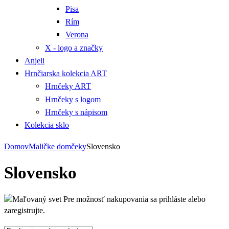
Pisa
Rím
Verona
X - logo a značky
Anjeli
Hrnčiarska kolekcia ART
Hrnčeky ART
Hrnčeky s logom
Hrnčeky s nápisom
Kolekcia sklo
Domov
Maličke domčeky
Slovensko
Slovensko
Pre možnosť nakupovania sa prihláste alebo
zaregistrujte.