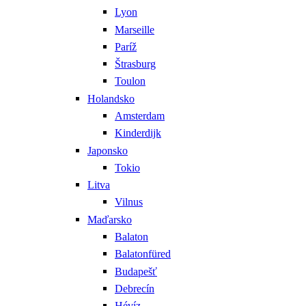
Lyon
Marseille
Paríž
Štrasburg
Toulon
Holandsko
Amsterdam
Kinderdijk
Japonsko
Tokio
Litva
Vilnus
Maďarsko
Balaton
Balatonfüred
Budapešť
Debrecín
Hévíz