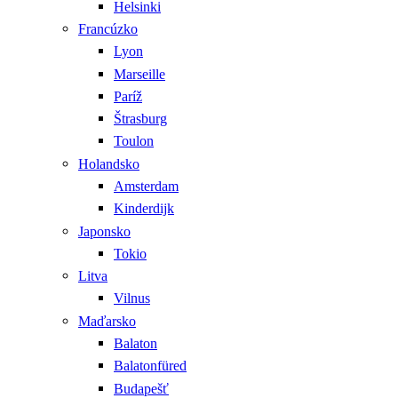
Helsinki
Francúzko
Lyon
Marseille
Paríž
Štrasburg
Toulon
Holandsko
Amsterdam
Kinderdijk
Japonsko
Tokio
Litva
Vilnus
Maďarsko
Balaton
Balatonfüred
Budapešť