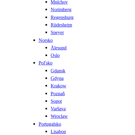
Mníchov
Norimberg
Regensburg
Rüdesheim
Speyer
Norsko
Ålesund
Oslo
Poľsko
Gdansk
Gdyna
Krakow
Poznaň
Sopot
Varšava
Wroclaw
Portugalsko
Lisabon