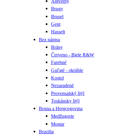
Antverpy
Brugy
Brusel
Gent
Hasselt
Bez nápisu
Brány
Červeno - Biele R&W
Farebné
Guľaté - okrúhle
Kostol
Nezaradené
Provensalský štýl
Toskánsky štýl
Bosna a Hergcegovina
Medžugorie
Mostar
Brazilia