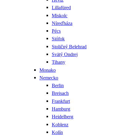
Lillafüred
Miskolc
Níreďháza
Pécs
Siófok
Stoličný Belehrad
Svätý Ondrej
Tihany
Monako
Nemecko
Berlin
Breisach
Frankfurt
Hamburg
Heidelberg
Koblenz
Kolín