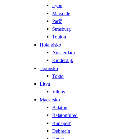
Lyon
Marseille
Paríž
Štrasburg
Toulon
Holandsko
Amsterdam
Kinderdijk
Japonsko
Tokio
Litva
Vilnus
Maďarsko
Balaton
Balatonfüred
Budapešť
Debrecín
Hévíz