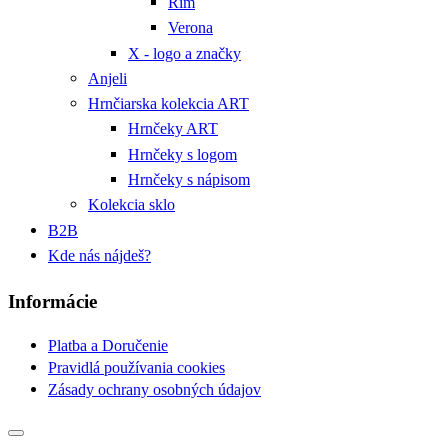
Rím
Verona
X - logo a značky
Anjeli
Hrnčiarska kolekcia ART
Hrnčeky ART
Hrnčeky s logom
Hrnčeky s nápisom
Kolekcia sklo
B2B
Kde nás nájdeš?
Informácie
Platba a Doručenie
Pravidlá používania cookies
Zásady ochrany osobných údajov