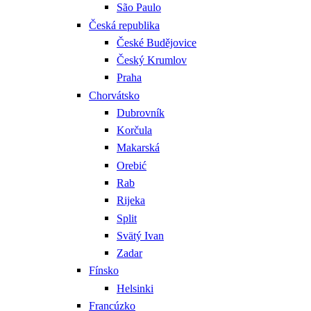
São Paulo
Česká republika
České Budějovice
Český Krumlov
Praha
Chorvátsko
Dubrovník
Korčula
Makarská
Orebić
Rab
Rijeka
Split
Svätý Ivan
Zadar
Fínsko
Helsinki
Francúzko