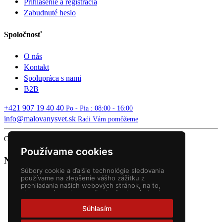
Prihlásenie a registrácia
Zabudnuté heslo
Spoločnosť
O nás
Kontakt
Spolupráca s nami
B2B
+421 907 19 40 40
Po - Pia : 08:00 - 16:00
info@malovanysvet.sk
Radi Vám pomôžeme
Copyright © 2026 MALOVANÝ SVET. All rights reserved.
Používame cookies
Nákupný košík
Súbory cookie a ďalšie technológie sledovania
používame na zlepšenie vášho zážitku z
prehliadania našich webových stránok, na to,
aby sme vám zobrazovali prispôsobený obsah a
cielené reklamy, na analýzu návštevnosti našich
webových stránok a na pochopenie toho, odkiaľ
Súhlasím
naši návštevníci prichádzajú.