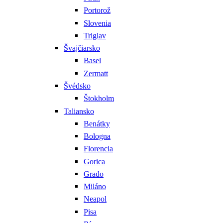
Portorož
Slovenia
Triglav
Švajčiarsko
Basel
Zermatt
Švédsko
Štokholm
Taliansko
Benátky
Bologna
Florencia
Gorica
Grado
Miláno
Neapol
Pisa