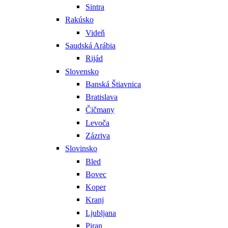
Sintra
Rakúsko
Videň
Saudská Arábia
Rijád
Slovensko
Banská Štiavnica
Bratislava
Čičmany
Levoča
Zázriva
Slovinsko
Bled
Bovec
Koper
Kranj
Ljubljana
Piran