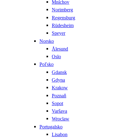
Mníchov
Norimberg
Regensburg
Rüdesheim
Speyer
Norsko
Ålesund
Oslo
Poľsko
Gdansk
Gdyna
Krakow
Poznaň
Sopot
Varšava
Wroclaw
Portugalsko
Lisabon