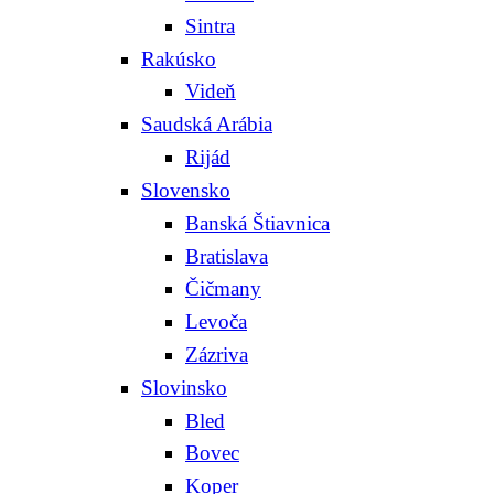
Sintra
Rakúsko
Videň
Saudská Arábia
Rijád
Slovensko
Banská Štiavnica
Bratislava
Čičmany
Levoča
Zázriva
Slovinsko
Bled
Bovec
Koper