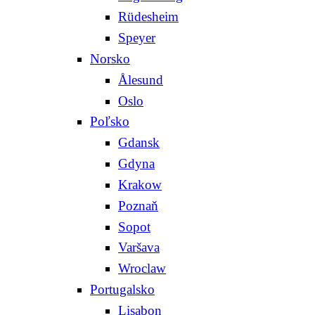
Rüdesheim
Speyer
Norsko
Ålesund
Oslo
Poľsko
Gdansk
Gdyna
Krakow
Poznaň
Sopot
Varšava
Wroclaw
Portugalsko
Lisabon