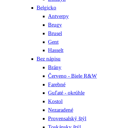
Belgicko
Antverpy
Brugy
Brusel
Gent
Hasselt
Bez nápisu
Brány
Červeno - Biele R&W
Farebné
Guľaté - okrúhle
Kostol
Nezaradené
Provensalský štýl
Toskánsky štýl