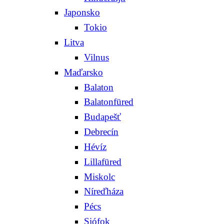
Japonsko
Tokio
Litva
Vilnus
Maďarsko
Balaton
Balatonfüred
Budapešť
Debrecín
Hévíz
Lillafüred
Miskolc
Níreďháza
Pécs
Siófok