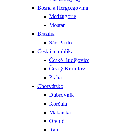
Bosna a Hergcegovina
Medžugorie
Mostar
Brazilia
São Paulo
Česká republika
České Budějovice
Český Krumlov
Praha
Chorvátsko
Dubrovník
Korčula
Makarská
Orebić
Rab