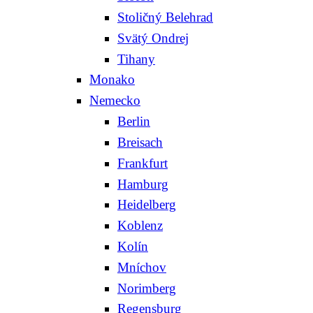
Stoličný Belehrad
Svätý Ondrej
Tihany
Monako
Nemecko
Berlin
Breisach
Frankfurt
Hamburg
Heidelberg
Koblenz
Kolín
Mníchov
Norimberg
Regensburg