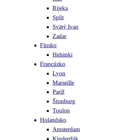
Rijeka
Split
Svätý Ivan
Zadar
Fínsko
Helsinki
Francúzko
Lyon
Marseille
Paríž
Štrasburg
Toulon
Holandsko
Amsterdam
Kinderdijk