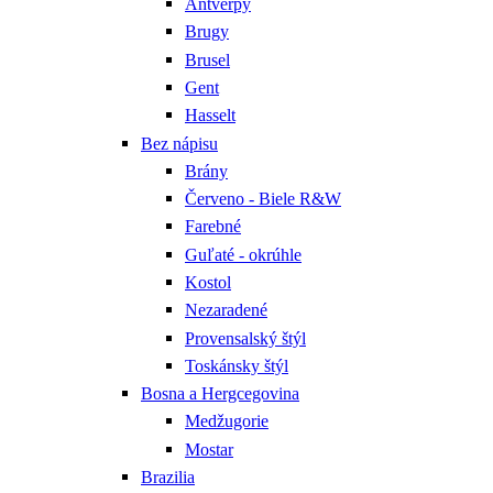
Antverpy
Brugy
Brusel
Gent
Hasselt
Bez nápisu
Brány
Červeno - Biele R&W
Farebné
Guľaté - okrúhle
Kostol
Nezaradené
Provensalský štýl
Toskánsky štýl
Bosna a Hergcegovina
Medžugorie
Mostar
Brazilia