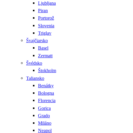
Ljubljana
Piran
Portorož
Slovenia
Triglav
Švajčiarsko
Basel
Zermatt
Švédsko
Štokholm
Taliansko
Benátky
Bologna
Florencia
Gorica
Grado
Miláno
Neapol