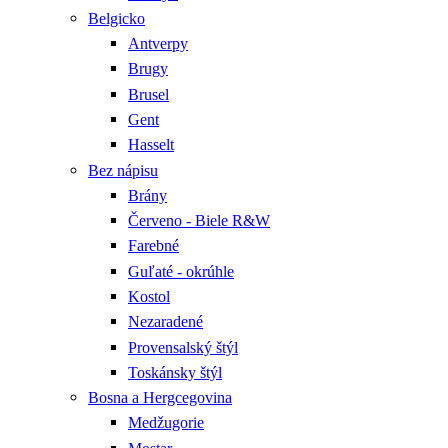
Belgicko
Antverpy
Brugy
Brusel
Gent
Hasselt
Bez nápisu
Brány
Červeno - Biele R&W
Farebné
Guľaté - okrúhle
Kostol
Nezaradené
Provensalský štýl
Toskánsky štýl
Bosna a Hergcegovina
Medžugorie