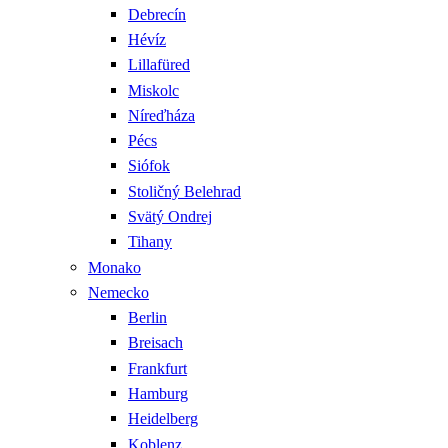
Debrecín
Hévíz
Lillafüred
Miskolc
Níreďháza
Pécs
Siófok
Stoličný Belehrad
Svätý Ondrej
Tihany
Monako
Nemecko
Berlin
Breisach
Frankfurt
Hamburg
Heidelberg
Koblenz