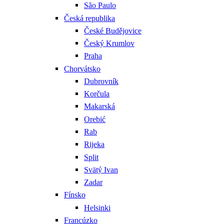
São Paulo
Česká republika
České Budějovice
Český Krumlov
Praha
Chorvátsko
Dubrovník
Korčula
Makarská
Orebić
Rab
Rijeka
Split
Svätý Ivan
Zadar
Fínsko
Helsinki
Francúzko