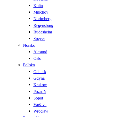
Kolín
Mníchov
Norimberg
Regensburg
Rüdesheim
Speyer
Norsko
Ålesund
Oslo
Poľsko
Gdansk
Gdyna
Krakow
Poznaň
Sopot
Varšava
Wroclaw