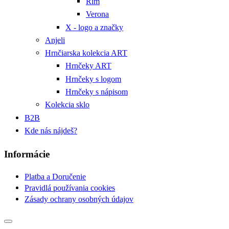
Rím
Verona
X - logo a značky
Anjeli
Hrnčiarska kolekcia ART
Hrnčeky ART
Hrnčeky s logom
Hrnčeky s nápisom
Kolekcia sklo
B2B
Kde nás nájdeš?
Informácie
Platba a Doručenie
Pravidlá používania cookies
Zásady ochrany osobných údajov