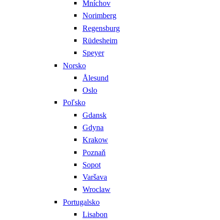
Mníchov
Norimberg
Regensburg
Rüdesheim
Speyer
Norsko
Ålesund
Oslo
Poľsko
Gdansk
Gdyna
Krakow
Poznaň
Sopot
Varšava
Wroclaw
Portugalsko
Lisabon