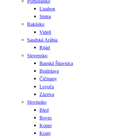
Portugalsko
Lisabon
Sintra
Rakúsko
Videň
Saudská Arábia
Rijád
Slovensko
Banská Štiavnica
Bratislava
Čičmany
Levoča
Zázriva
Slovinsko
Bled
Bovec
Koper
Kranj