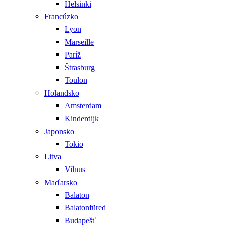
Helsinki
Francúzko
Lyon
Marseille
Paríž
Štrasburg
Toulon
Holandsko
Amsterdam
Kinderdijk
Japonsko
Tokio
Litva
Vilnus
Maďarsko
Balaton
Balatonfüred
Budapešť