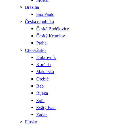
Mostar
Brazilia
São Paulo
Česká republika
České Budějovice
Český Krumlov
Praha
Chorvátsko
Dubrovník
Korčula
Makarská
Orebić
Rab
Rijeka
Split
Svätý Ivan
Zadar
Fínsko