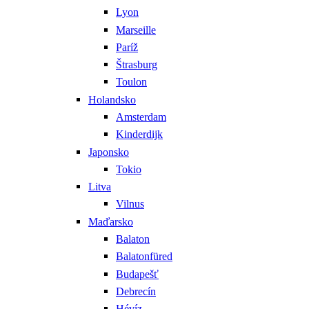
Lyon
Marseille
Paríž
Štrasburg
Toulon
Holandsko
Amsterdam
Kinderdijk
Japonsko
Tokio
Litva
Vilnus
Maďarsko
Balaton
Balatonfüred
Budapešť
Debrecín
Hévíz