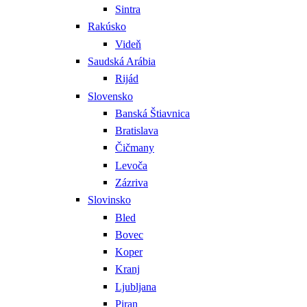
Sintra
Rakúsko
Videň
Saudská Arábia
Rijád
Slovensko
Banská Štiavnica
Bratislava
Čičmany
Levoča
Zázriva
Slovinsko
Bled
Bovec
Koper
Kranj
Ljubljana
Piran