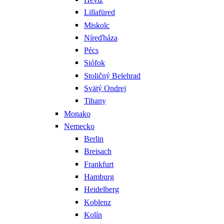
Lillafüred
Miskolc
Níreďháza
Pécs
Siófok
Stoličný Belehrad
Svätý Ondrej
Tihany
Monako
Nemecko
Berlin
Breisach
Frankfurt
Hamburg
Heidelberg
Koblenz
Kolín