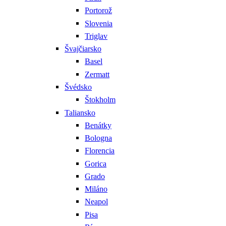
Portorož
Slovenia
Triglav
Švajčiarsko
Basel
Zermatt
Švédsko
Štokholm
Taliansko
Benátky
Bologna
Florencia
Gorica
Grado
Miláno
Neapol
Pisa