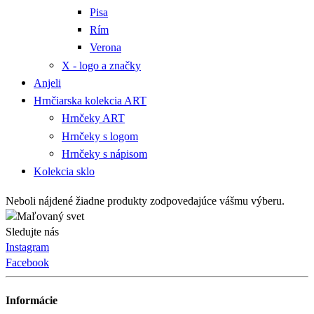
Pisa
Rím
Verona
X - logo a značky
Anjeli
Hrnčiarska kolekcia ART
Hrnčeky ART
Hrnčeky s logom
Hrnčeky s nápisom
Kolekcia sklo
Neboli nájdené žiadne produkty zodpovedajúce vášmu výberu.
Sledujte nás
Instagram
Facebook
Informácie