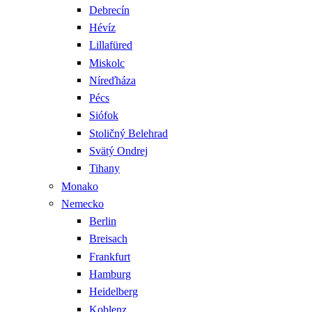
Debrecín
Hévíz
Lillafüred
Miskolc
Níreďháza
Pécs
Siófok
Stoličný Belehrad
Svätý Ondrej
Tihany
Monako
Nemecko
Berlin
Breisach
Frankfurt
Hamburg
Heidelberg
Koblenz