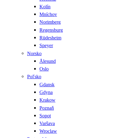
Kolín
Mníchov
Norimberg
Regensburg
Rüdesheim
Speyer
Norsko
Ålesund
Oslo
Poľsko
Gdansk
Gdyna
Krakow
Poznaň
Sopot
Varšava
Wroclaw