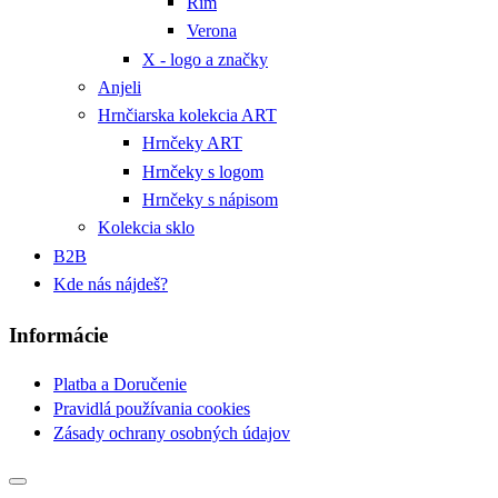
Rím
Verona
X - logo a značky
Anjeli
Hrnčiarska kolekcia ART
Hrnčeky ART
Hrnčeky s logom
Hrnčeky s nápisom
Kolekcia sklo
B2B
Kde nás nájdeš?
Informácie
Platba a Doručenie
Pravidlá používania cookies
Zásady ochrany osobných údajov