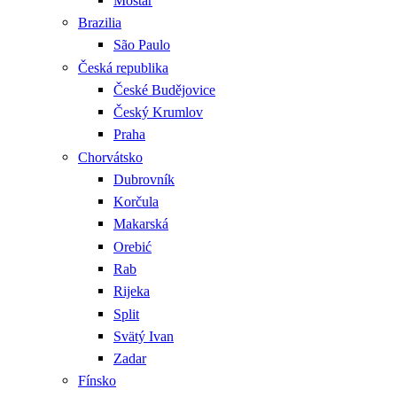
Mostar
Brazilia
São Paulo
Česká republika
České Budějovice
Český Krumlov
Praha
Chorvátsko
Dubrovník
Korčula
Makarská
Orebić
Rab
Rijeka
Split
Svätý Ivan
Zadar
Fínsko