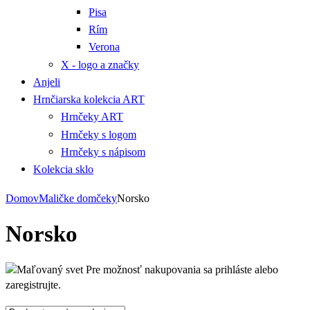
Pisa
Rím
Verona
X - logo a značky
Anjeli
Hrnčiarska kolekcia ART
Hrnčeky ART
Hrnčeky s logom
Hrnčeky s nápisom
Kolekcia sklo
Domov
Maličke domčeky
Norsko
Norsko
Pre možnosť nakupovania sa prihláste alebo
zaregistrujte.