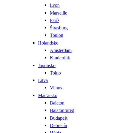
Lyon
Marseille
Paríž
Štrasburg
Toulon
Holandsko
Amsterdam
Kinderdijk
Japonsko
Tokio
Litva
Vilnus
Maďarsko
Balaton
Balatonfüred
Budapešť
Debrecín
Hévíz