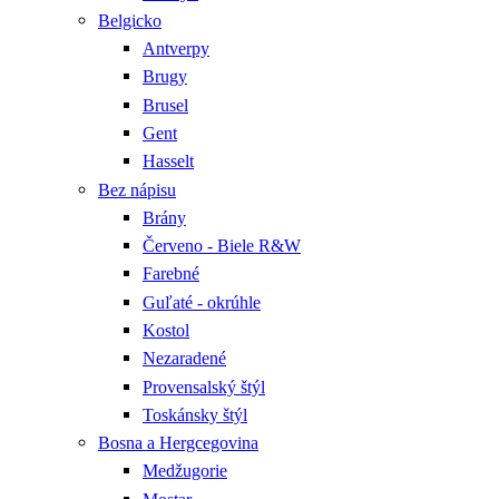
Belgicko
Antverpy
Brugy
Brusel
Gent
Hasselt
Bez nápisu
Brány
Červeno - Biele R&W
Farebné
Guľaté - okrúhle
Kostol
Nezaradené
Provensalský štýl
Toskánsky štýl
Bosna a Hergcegovina
Medžugorie