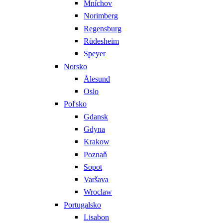
Mníchov
Norimberg
Regensburg
Rüdesheim
Speyer
Norsko
Ålesund
Oslo
Poľsko
Gdansk
Gdyna
Krakow
Poznaň
Sopot
Varšava
Wroclaw
Portugalsko
Lisabon