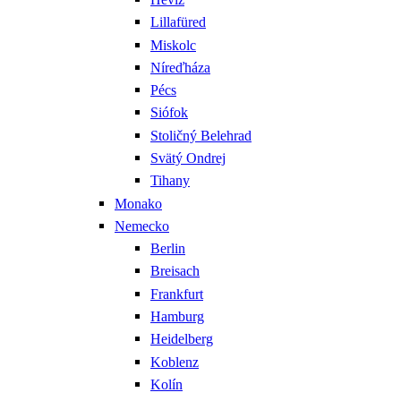
Lillafüred
Miskolc
Níreďháza
Pécs
Siófok
Stoličný Belehrad
Svätý Ondrej
Tihany
Monako
Nemecko
Berlin
Breisach
Frankfurt
Hamburg
Heidelberg
Koblenz
Kolín