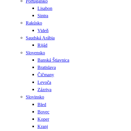
Portugalsko
Lisabon
Sintra
Rakúsko
Videň
Saudská Arábia
Rijád
Slovensko
Banská Štiavnica
Bratislava
Čičmany
Levoča
Zázriva
Slovinsko
Bled
Bovec
Koper
Kranj