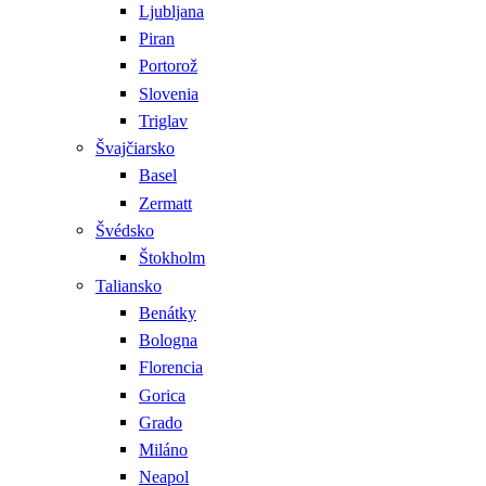
Ljubljana
Piran
Portorož
Slovenia
Triglav
Švajčiarsko
Basel
Zermatt
Švédsko
Štokholm
Taliansko
Benátky
Bologna
Florencia
Gorica
Grado
Miláno
Neapol