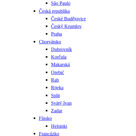
São Paulo
Česká republika
České Budějovice
Český Krumlov
Praha
Chorvátsko
Dubrovník
Korčula
Makarská
Orebić
Rab
Rijeka
Split
Svätý Ivan
Zadar
Fínsko
Helsinki
Francúzko