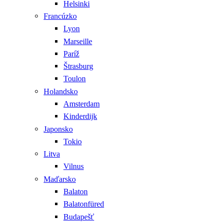
Helsinki
Francúzko
Lyon
Marseille
Paríž
Štrasburg
Toulon
Holandsko
Amsterdam
Kinderdijk
Japonsko
Tokio
Litva
Vilnus
Maďarsko
Balaton
Balatonfüred
Budapešť