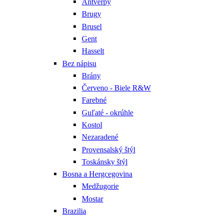
Antverpy
Brugy
Brusel
Gent
Hasselt
Bez nápisu
Brány
Červeno - Biele R&W
Farebné
Guľaté - okrúhle
Kostol
Nezaradené
Provensalský štýl
Toskánsky štýl
Bosna a Hergcegovina
Medžugorie
Mostar
Brazilia