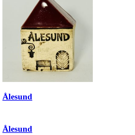
Ålesund
Ålesund