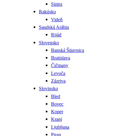
Sintra
Rakúsko
Videň
Saudská Arábia
Rijád
Slovensko
Banská Štiavnica
Bratislava
Čičmany
Levoča
Zázriva
Slovinsko
Bled
Bovec
Koper
Kranj
Ljubljana
Piran