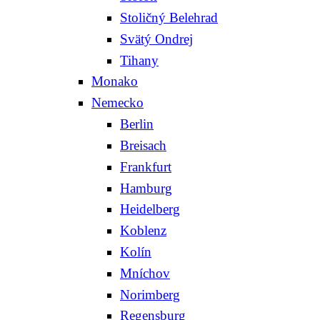
Stoličný Belehrad
Svätý Ondrej
Tihany
Monako
Nemecko
Berlin
Breisach
Frankfurt
Hamburg
Heidelberg
Koblenz
Kolín
Mníchov
Norimberg
Regensburg