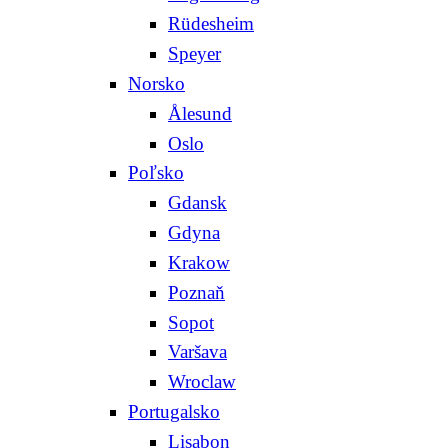
Rüdesheim
Speyer
Norsko
Ålesund
Oslo
Poľsko
Gdansk
Gdyna
Krakow
Poznaň
Sopot
Varšava
Wroclaw
Portugalsko
Lisabon