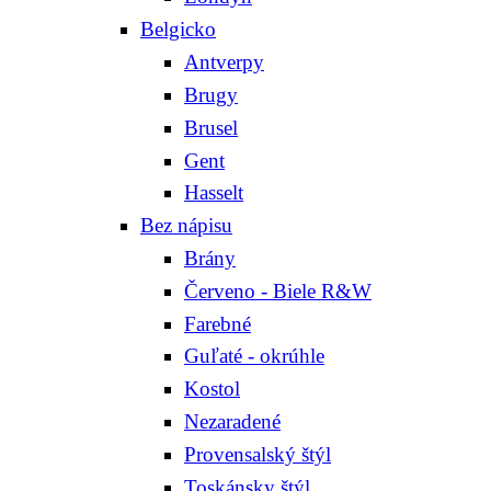
Belgicko
Antverpy
Brugy
Brusel
Gent
Hasselt
Bez nápisu
Brány
Červeno - Biele R&W
Farebné
Guľaté - okrúhle
Kostol
Nezaradené
Provensalský štýl
Toskánsky štýl