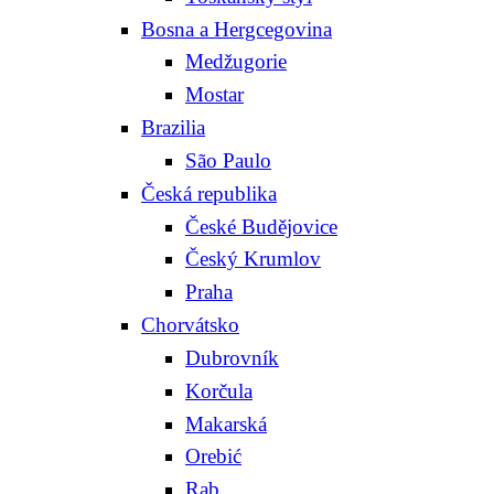
Bosna a Hergcegovina
Medžugorie
Mostar
Brazilia
São Paulo
Česká republika
České Budějovice
Český Krumlov
Praha
Chorvátsko
Dubrovník
Korčula
Makarská
Orebić
Rab