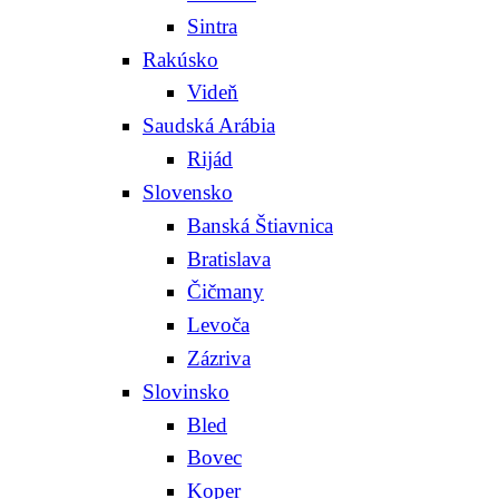
Sintra
Rakúsko
Videň
Saudská Arábia
Rijád
Slovensko
Banská Štiavnica
Bratislava
Čičmany
Levoča
Zázriva
Slovinsko
Bled
Bovec
Koper