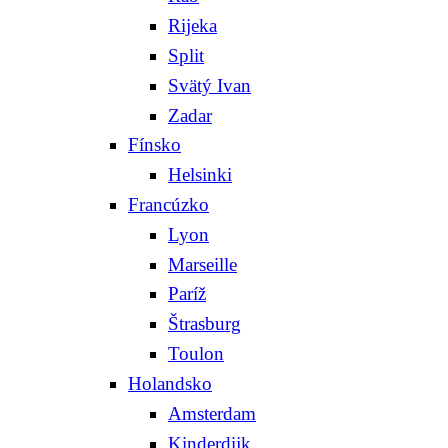
Rijeka
Split
Svätý Ivan
Zadar
Fínsko
Helsinki
Francúzko
Lyon
Marseille
Paríž
Štrasburg
Toulon
Holandsko
Amsterdam
Kinderdijk