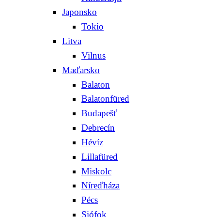
Japonsko
Tokio
Litva
Vilnus
Maďarsko
Balaton
Balatonfüred
Budapešť
Debrecín
Hévíz
Lillafüred
Miskolc
Níreďháza
Pécs
Siófok