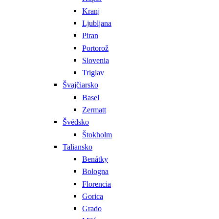
Kranj
Ljubljana
Piran
Portorož
Slovenia
Triglav
Švajčiarsko
Basel
Zermatt
Švédsko
Štokholm
Taliansko
Benátky
Bologna
Florencia
Gorica
Grado