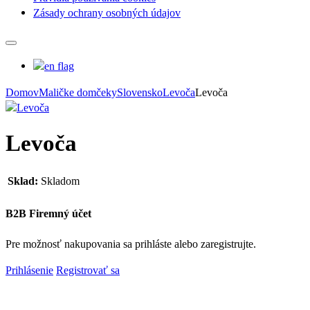
Zásady ochrany osobných údajov
Domov
Maličke domčeky
Slovensko
Levoča
Levoča
Levoča
Sklad:
Skladom
B2B Firemný účet
Pre možnosť nakupovania sa prihláste alebo zaregistrujte.
Prihlásenie
Registrovať sa