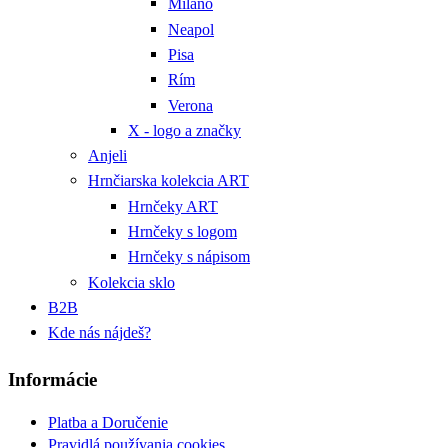
Miláno
Neapol
Pisa
Rím
Verona
X - logo a značky
Anjeli
Hrnčiarska kolekcia ART
Hrnčeky ART
Hrnčeky s logom
Hrnčeky s nápisom
Kolekcia sklo
B2B
Kde nás nájdeš?
Informácie
Platba a Doručenie
Pravidlá používania cookies