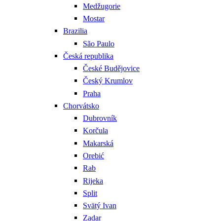
Medžugorie
Mostar
Brazilia
São Paulo
Česká republika
České Budějovice
Český Krumlov
Praha
Chorvátsko
Dubrovník
Korčula
Makarská
Orebić
Rab
Rijeka
Split
Svätý Ivan
Zadar