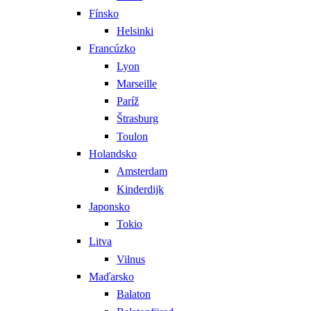
Fínsko
Helsinki
Francúzko
Lyon
Marseille
Paríž
Štrasburg
Toulon
Holandsko
Amsterdam
Kinderdijk
Japonsko
Tokio
Litva
Vilnus
Maďarsko
Balaton