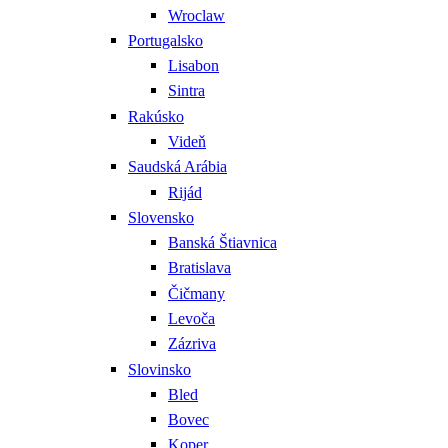
Wroclaw
Portugalsko
Lisabon
Sintra
Rakúsko
Videň
Saudská Arábia
Rijád
Slovensko
Banská Štiavnica
Bratislava
Čičmany
Levoča
Zázriva
Slovinsko
Bled
Bovec
Koper