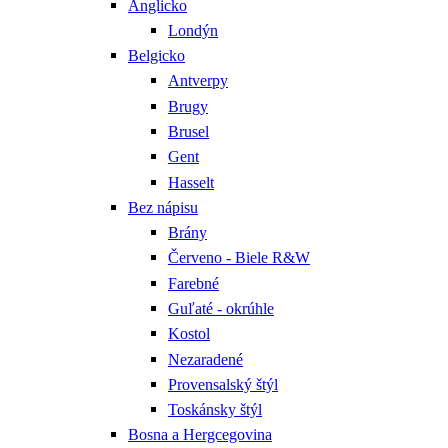
Anglicko
Londýn
Belgicko
Antverpy
Brugy
Brusel
Gent
Hasselt
Bez nápisu
Brány
Červeno - Biele R&W
Farebné
Guľaté - okrúhle
Kostol
Nezaradené
Provensalský štýl
Toskánsky štýl
Bosna a Hergcegovina