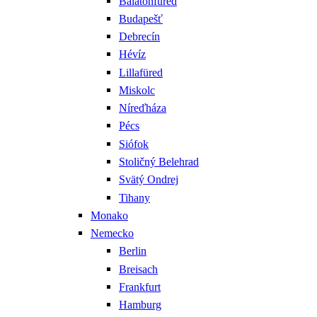
Balatonfüred
Budapešť
Debrecín
Hévíz
Lillafüred
Miskolc
Níreďháza
Pécs
Siófok
Stoličný Belehrad
Svätý Ondrej
Tihany
Monako
Nemecko
Berlin
Breisach
Frankfurt
Hamburg