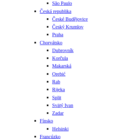
São Paulo
Česká republika
České Budějovice
Český Krumlov
Praha
Chorvátsko
Dubrovník
Korčula
Makarská
Orebić
Rab
Rijeka
Split
Svätý Ivan
Zadar
Fínsko
Helsinki
Francúzko