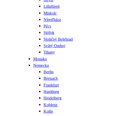
Lillafüred
Miskolc
Níreďháza
Pécs
Siófok
Stoličný Belehrad
Svätý Ondrej
Tihany
Monako
Nemecko
Berlin
Breisach
Frankfurt
Hamburg
Heidelberg
Koblenz
Kolín