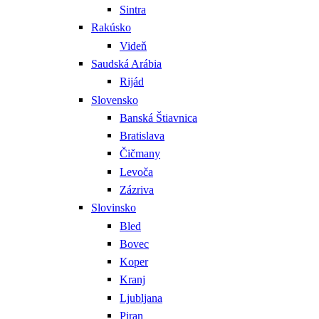
Sintra
Rakúsko
Videň
Saudská Arábia
Rijád
Slovensko
Banská Štiavnica
Bratislava
Čičmany
Levoča
Zázriva
Slovinsko
Bled
Bovec
Koper
Kranj
Ljubljana
Piran