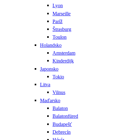
Lyon
Marseille
Paríž
Štrasburg
Toulon
Holandsko
Amsterdam
Kinderdijk
Japonsko
Tokio
Litva
Vilnus
Maďarsko
Balaton
Balatonfüred
Budapešť
Debrecín
Hévíz