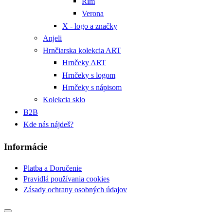
Rím
Verona
X - logo a značky
Anjeli
Hrnčiarska kolekcia ART
Hrnčeky ART
Hrnčeky s logom
Hrnčeky s nápisom
Kolekcia sklo
B2B
Kde nás nájdeš?
Informácie
Platba a Doručenie
Pravidlá používania cookies
Zásady ochrany osobných údajov