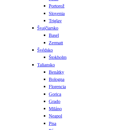
Portorož
Slovenia
Triglav
Švajčiarsko
Basel
Zermatt
Švédsko
Štokholm
Taliansko
Benátky
Bologna
Florencia
Gorica
Grado
Miláno
Neapol
Pisa