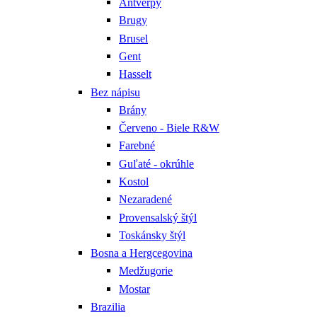
Antverpy
Brugy
Brusel
Gent
Hasselt
Bez nápisu
Brány
Červeno - Biele R&W
Farebné
Guľaté - okrúhle
Kostol
Nezaradené
Provensalský štýl
Toskánsky štýl
Bosna a Hergcegovina
Medžugorie
Mostar
Brazilia