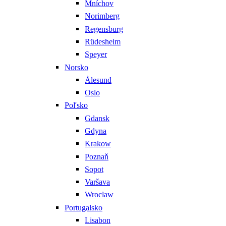
Mníchov
Norimberg
Regensburg
Rüdesheim
Speyer
Norsko
Ålesund
Oslo
Poľsko
Gdansk
Gdyna
Krakow
Poznaň
Sopot
Varšava
Wroclaw
Portugalsko
Lisabon