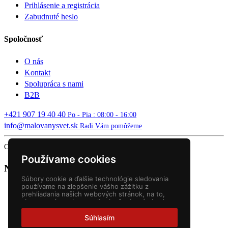
Prihlásenie a registrácia
Zabudnuté heslo
Spoločnosť
O nás
Kontakt
Spolupráca s nami
B2B
+421 907 19 40 40
Po - Pia : 08:00 - 16:00
info@malovanysvet.sk
Radi Vám pomôžeme
Copyright © 2026 MALOVANÝ SVET. All rights reserved.
Používame cookies
Nákupný košík
Súbory cookie a ďalšie technológie sledovania
používame na zlepšenie vášho zážitku z
prehliadania našich webových stránok, na to,
aby sme vám zobrazovali prispôsobený obsah a
cielené reklamy, na analýzu návštevnosti našich
webových stránok a na pochopenie toho, odkiaľ
Súhlasím
naši návštevníci prichádzajú.