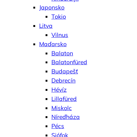
Japonsko
Tokio
Litva
Vilnus
Maďarsko
Balaton
Balatonfüred
Budapešť
Debrecín
Hévíz
Lillafüred
Miskolc
Níreďháza
Pécs
Siófok