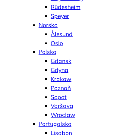
Rüdesheim
Speyer
Norsko
Ålesund
Oslo
Poľsko
Gdansk
Gdyna
Krakow
Poznaň
Sopot
Varšava
Wroclaw
Portugalsko
Lisabon