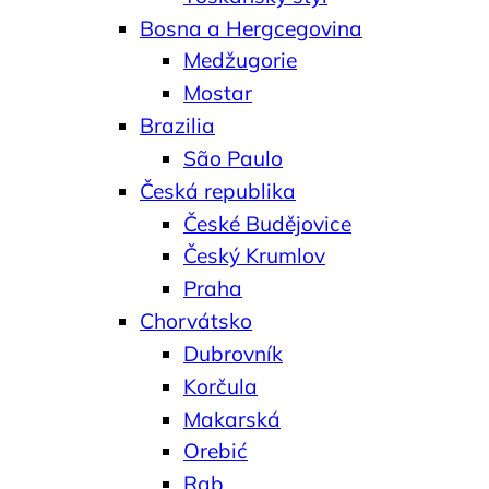
Bosna a Hergcegovina
Medžugorie
Mostar
Brazilia
São Paulo
Česká republika
České Budějovice
Český Krumlov
Praha
Chorvátsko
Dubrovník
Korčula
Makarská
Orebić
Rab