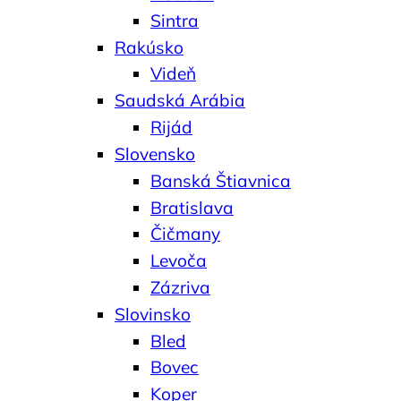
Sintra
Rakúsko
Videň
Saudská Arábia
Rijád
Slovensko
Banská Štiavnica
Bratislava
Čičmany
Levoča
Zázriva
Slovinsko
Bled
Bovec
Koper