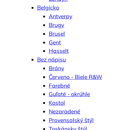
Belgicko
Antverpy
Brugy
Brusel
Gent
Hasselt
Bez nápisu
Brány
Červeno - Biele R&W
Farebné
Guľaté - okrúhle
Kostol
Nezaradené
Provensalský štýl
Toskánsky štýl