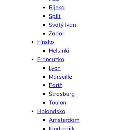
Rijeka
Split
Svätý Ivan
Zadar
Fínsko
Helsinki
Francúzko
Lyon
Marseille
Paríž
Štrasburg
Toulon
Holandsko
Amsterdam
Kinderdijk