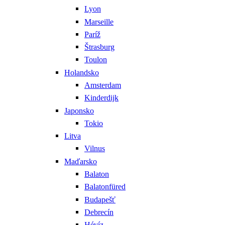
Lyon
Marseille
Paríž
Štrasburg
Toulon
Holandsko
Amsterdam
Kinderdijk
Japonsko
Tokio
Litva
Vilnus
Maďarsko
Balaton
Balatonfüred
Budapešť
Debrecín
Hévíz