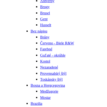
Antverpy
Brugy
Brusel
Gent
Hasselt
Bez nápisu
Brány
Červeno - Biele R&W
Farebné
Guľaté - okrúhle
Kostol
Nezaradené
Provensalský štýl
Toskánsky štýl
Bosna a Hergcegovina
Medžugorie
Mostar
Brazilia