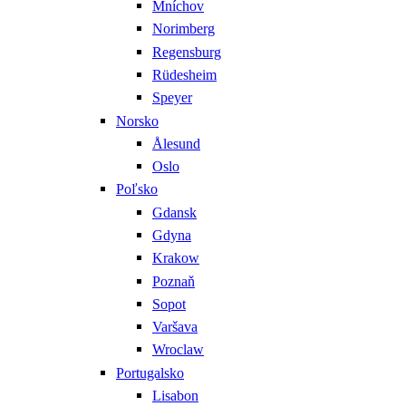
Mníchov
Norimberg
Regensburg
Rüdesheim
Speyer
Norsko
Ålesund
Oslo
Poľsko
Gdansk
Gdyna
Krakow
Poznaň
Sopot
Varšava
Wroclaw
Portugalsko
Lisabon