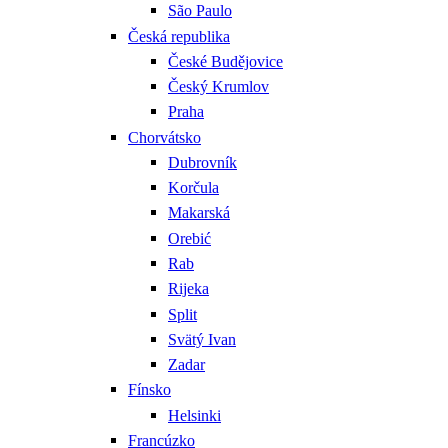
São Paulo
Česká republika
České Budějovice
Český Krumlov
Praha
Chorvátsko
Dubrovník
Korčula
Makarská
Orebić
Rab
Rijeka
Split
Svätý Ivan
Zadar
Fínsko
Helsinki
Francúzko