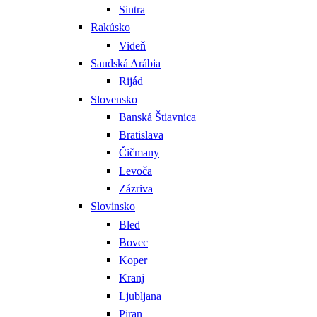
Sintra
Rakúsko
Videň
Saudská Arábia
Rijád
Slovensko
Banská Štiavnica
Bratislava
Čičmany
Levoča
Zázriva
Slovinsko
Bled
Bovec
Koper
Kranj
Ljubljana
Piran