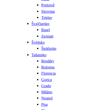
Portorož
Slovenia
Triglav
Švajčiarsko
Basel
Zermatt
Švédsko
Štokholm
Taliansko
Benátky
Bologna
Florencia
Gorica
Grado
Miláno
Neapol
Pisa