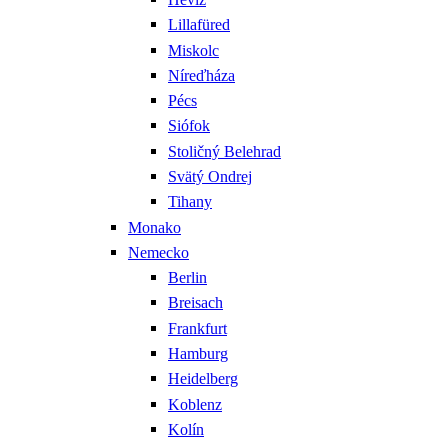
Lillafüred
Miskolc
Níreďháza
Pécs
Siófok
Stoličný Belehrad
Svätý Ondrej
Tihany
Monako
Nemecko
Berlin
Breisach
Frankfurt
Hamburg
Heidelberg
Koblenz
Kolín