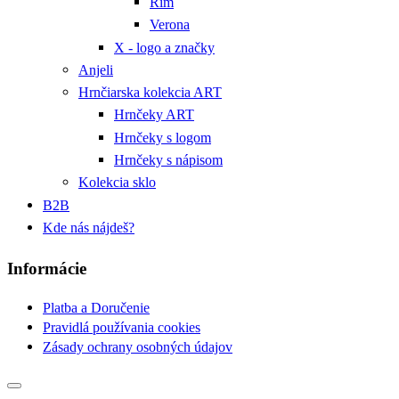
Rím
Verona
X - logo a značky
Anjeli
Hrnčiarska kolekcia ART
Hrnčeky ART
Hrnčeky s logom
Hrnčeky s nápisom
Kolekcia sklo
B2B
Kde nás nájdeš?
Informácie
Platba a Doručenie
Pravidlá používania cookies
Zásady ochrany osobných údajov