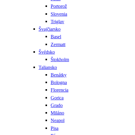
Portorož
Slovenia
Triglav
Švajčiarsko
Basel
Zermatt
Švédsko
Štokholm
Taliansko
Benátky
Bologna
Florencia
Gorica
Grado
Miláno
Neapol
Pisa