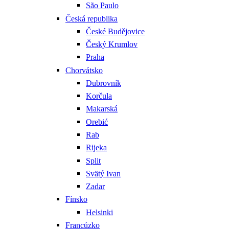
São Paulo
Česká republika
České Budějovice
Český Krumlov
Praha
Chorvátsko
Dubrovník
Korčula
Makarská
Orebić
Rab
Rijeka
Split
Svätý Ivan
Zadar
Fínsko
Helsinki
Francúzko