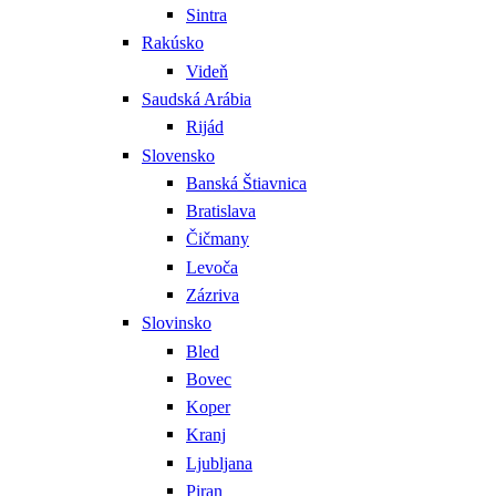
Sintra
Rakúsko
Videň
Saudská Arábia
Rijád
Slovensko
Banská Štiavnica
Bratislava
Čičmany
Levoča
Zázriva
Slovinsko
Bled
Bovec
Koper
Kranj
Ljubljana
Piran