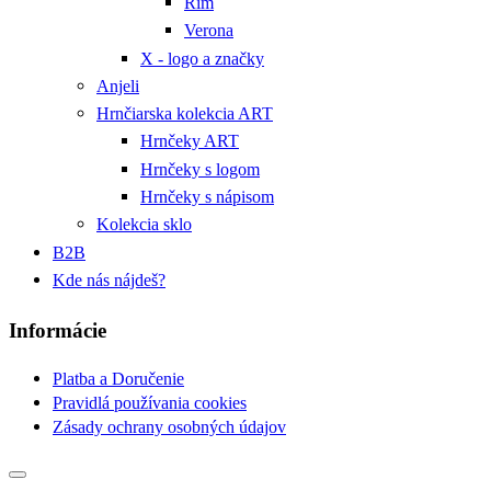
Rím
Verona
X - logo a značky
Anjeli
Hrnčiarska kolekcia ART
Hrnčeky ART
Hrnčeky s logom
Hrnčeky s nápisom
Kolekcia sklo
B2B
Kde nás nájdeš?
Informácie
Platba a Doručenie
Pravidlá používania cookies
Zásady ochrany osobných údajov