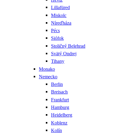
Lillafüred
Miskolc
Níreďháza
Pécs
Siófok
Stoličný Belehrad
Svätý Ondrej
Tihany
Monako
Nemecko
Berlin
Breisach
Frankfurt
Hamburg
Heidelberg
Koblenz
Kolín