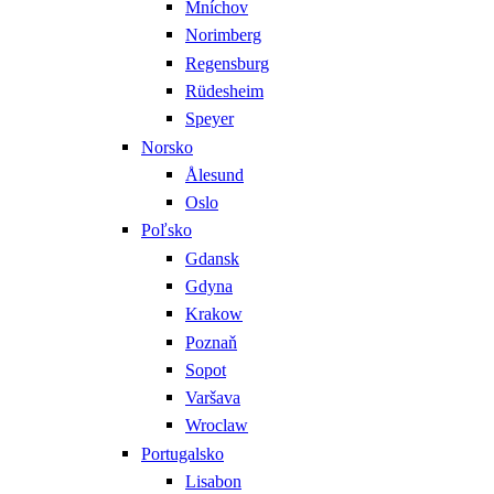
Mníchov
Norimberg
Regensburg
Rüdesheim
Speyer
Norsko
Ålesund
Oslo
Poľsko
Gdansk
Gdyna
Krakow
Poznaň
Sopot
Varšava
Wroclaw
Portugalsko
Lisabon