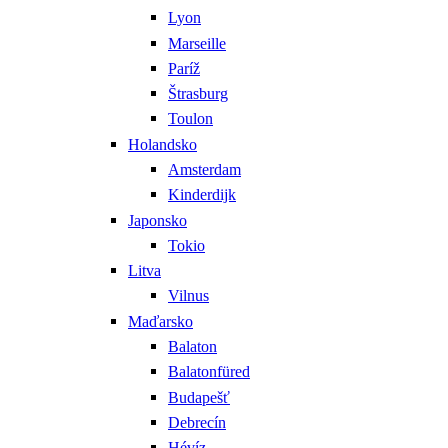
Lyon
Marseille
Paríž
Štrasburg
Toulon
Holandsko
Amsterdam
Kinderdijk
Japonsko
Tokio
Litva
Vilnus
Maďarsko
Balaton
Balatonfüred
Budapešť
Debrecín
Hévíz