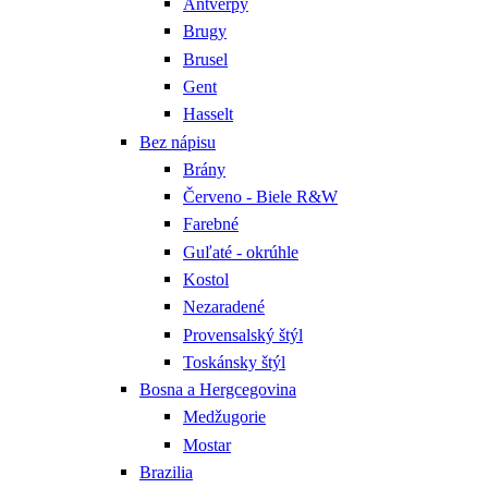
Antverpy
Brugy
Brusel
Gent
Hasselt
Bez nápisu
Brány
Červeno - Biele R&W
Farebné
Guľaté - okrúhle
Kostol
Nezaradené
Provensalský štýl
Toskánsky štýl
Bosna a Hergcegovina
Medžugorie
Mostar
Brazilia