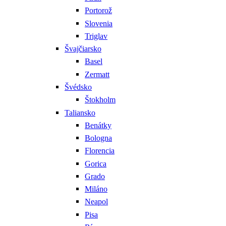
Portorož
Slovenia
Triglav
Švajčiarsko
Basel
Zermatt
Švédsko
Štokholm
Taliansko
Benátky
Bologna
Florencia
Gorica
Grado
Miláno
Neapol
Pisa