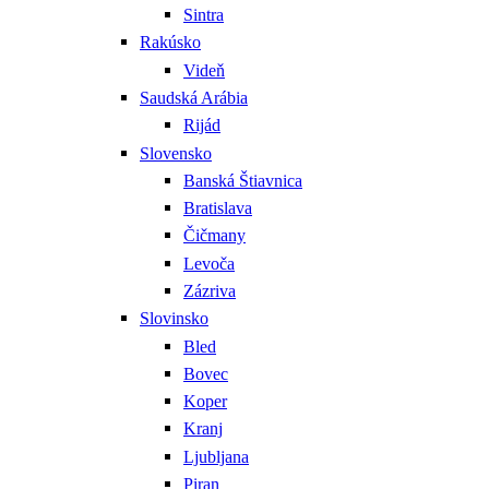
Sintra
Rakúsko
Videň
Saudská Arábia
Rijád
Slovensko
Banská Štiavnica
Bratislava
Čičmany
Levoča
Zázriva
Slovinsko
Bled
Bovec
Koper
Kranj
Ljubljana
Piran