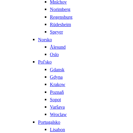
Mníchov
Norimberg
Regensburg
Rüdesheim
Speyer
Norsko
Ålesund
Oslo
Poľsko
Gdansk
Gdyna
Krakow
Poznaň
Sopot
Varšava
Wroclaw
Portugalsko
Lisabon