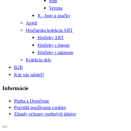
Rím
Verona
X - logo a značky
Anjeli
Hrnčiarska kolekcia ART
Hrnčeky ART
Hrnčeky s logom
Hrnčeky s nápisom
Kolekcia sklo
B2B
Kde nás nájdeš?
Informácie
Platba a Doručenie
Pravidlá používania cookies
Zásady ochrany osobných údajov