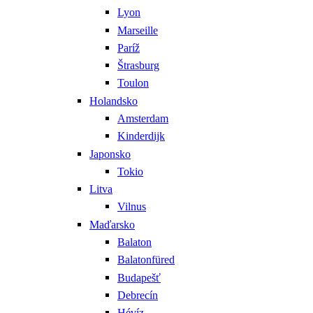
Lyon
Marseille
Paríž
Štrasburg
Toulon
Holandsko
Amsterdam
Kinderdijk
Japonsko
Tokio
Litva
Vilnus
Maďarsko
Balaton
Balatonfüred
Budapešť
Debrecín
Hévíz