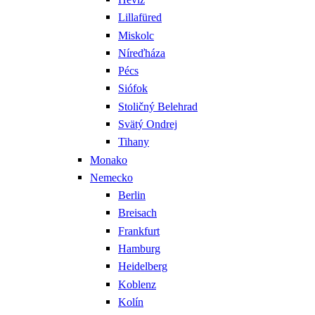
Lillafüred
Miskolc
Níreďháza
Pécs
Siófok
Stoličný Belehrad
Svätý Ondrej
Tihany
Monako
Nemecko
Berlin
Breisach
Frankfurt
Hamburg
Heidelberg
Koblenz
Kolín