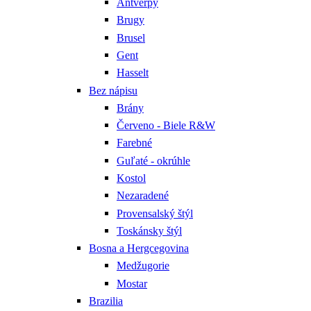
Antverpy
Brugy
Brusel
Gent
Hasselt
Bez nápisu
Brány
Červeno - Biele R&W
Farebné
Guľaté - okrúhle
Kostol
Nezaradené
Provensalský štýl
Toskánsky štýl
Bosna a Hergcegovina
Medžugorie
Mostar
Brazilia