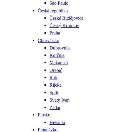
São Paulo
Česká republika
České Budějovice
Český Krumlov
Praha
Chorvátsko
Dubrovník
Korčula
Makarská
Orebić
Rab
Rijeka
Split
Svätý Ivan
Zadar
Fínsko
Helsinki
Francúzko