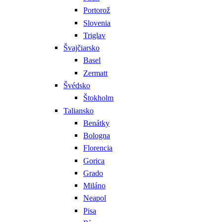
Portorož
Slovenia
Triglav
Švajčiarsko
Basel
Zermatt
Švédsko
Štokholm
Taliansko
Benátky
Bologna
Florencia
Gorica
Grado
Miláno
Neapol
Pisa