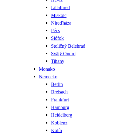
Lillafüred
Miskolc
Níreďháza
Pécs
Siófok
Stoličný Belehrad
Svätý Ondrej
Tihany
Monako
Nemecko
Berlin
Breisach
Frankfurt
Hamburg
Heidelberg
Koblenz
Kolín