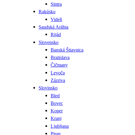
Sintra
Rakúsko
Videň
Saudská Arábia
Rijád
Slovensko
Banská Štiavnica
Bratislava
Čičmany
Levoča
Zázriva
Slovinsko
Bled
Bovec
Koper
Kranj
Ljubljana
Piran