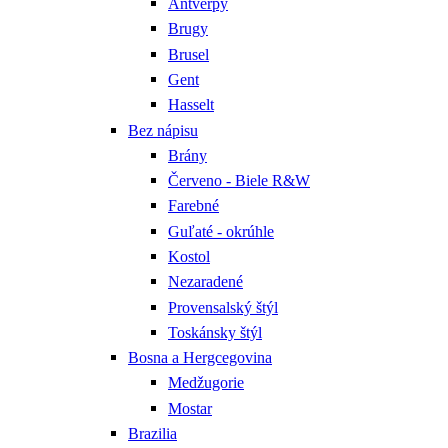
Antverpy
Brugy
Brusel
Gent
Hasselt
Bez nápisu
Brány
Červeno - Biele R&W
Farebné
Guľaté - okrúhle
Kostol
Nezaradené
Provensalský štýl
Toskánsky štýl
Bosna a Hergcegovina
Medžugorie
Mostar
Brazilia