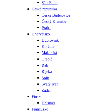
São Paulo
Česká republika
České Budějovice
Český Krumlov
Praha
Chorvátsko
Dubrovník
Korčula
Makarská
Orebić
Rab
Rijeka
Split
Svätý Ivan
Zadar
Fínsko
Helsinki
Francúzko