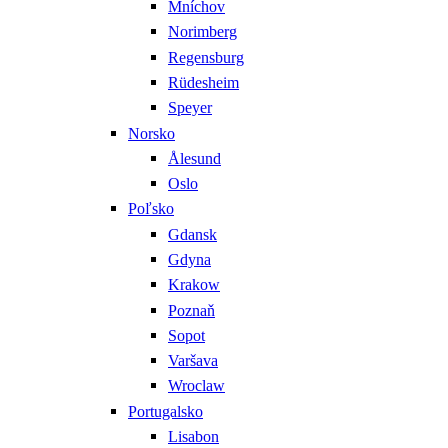
Mníchov
Norimberg
Regensburg
Rüdesheim
Speyer
Norsko
Ålesund
Oslo
Poľsko
Gdansk
Gdyna
Krakow
Poznaň
Sopot
Varšava
Wroclaw
Portugalsko
Lisabon