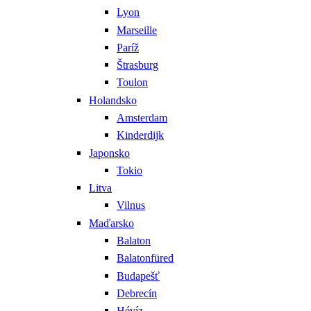
Lyon
Marseille
Paríž
Štrasburg
Toulon
Holandsko
Amsterdam
Kinderdijk
Japonsko
Tokio
Litva
Vilnus
Maďarsko
Balaton
Balatonfüred
Budapešť
Debrecín
Hévíz