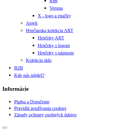
Rím
Verona
X - logo a značky
Anjeli
Hrnčiarska kolekcia ART
Hrnčeky ART
Hrnčeky s logom
Hrnčeky s nápisom
Kolekcia sklo
B2B
Kde nás nájdeš?
Informácie
Platba a Doručenie
Pravidlá používania cookies
Zásady ochrany osobných údajov