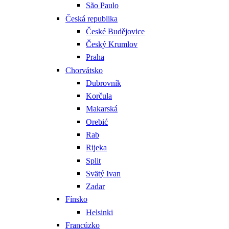
São Paulo
Česká republika
České Budějovice
Český Krumlov
Praha
Chorvátsko
Dubrovník
Korčula
Makarská
Orebić
Rab
Rijeka
Split
Svätý Ivan
Zadar
Fínsko
Helsinki
Francúzko