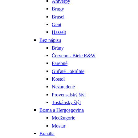
Antverpy
Brugy
Brusel
Gent
Hasselt
Bez nápisu
Brány
Červeno - Biele R&W
Farebné
Guľaté - okrúhle
Kostol
Nezaradené
Provensalský štýl
Toskánsky štýl
Bosna a Hergcegovina
Medžugorie
Mostar
Brazilia