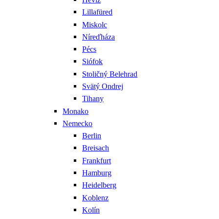
Lillafüred
Miskolc
Níreďháza
Pécs
Siófok
Stoličný Belehrad
Svätý Ondrej
Tihany
Monako
Nemecko
Berlin
Breisach
Frankfurt
Hamburg
Heidelberg
Koblenz
Kolín