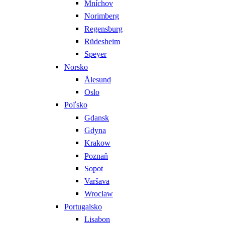
Mníchov
Norimberg
Regensburg
Rüdesheim
Speyer
Norsko
Ålesund
Oslo
Poľsko
Gdansk
Gdyna
Krakow
Poznaň
Sopot
Varšava
Wroclaw
Portugalsko
Lisabon