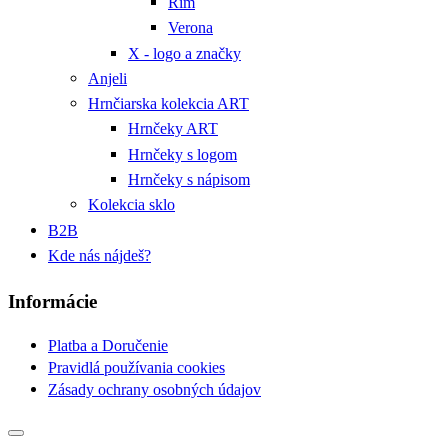
Rím
Verona
X - logo a značky
Anjeli
Hrnčiarska kolekcia ART
Hrnčeky ART
Hrnčeky s logom
Hrnčeky s nápisom
Kolekcia sklo
B2B
Kde nás nájdeš?
Informácie
Platba a Doručenie
Pravidlá používania cookies
Zásady ochrany osobných údajov