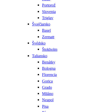
Portorož
Slovenia
Triglav
Švajčiarsko
Basel
Zermatt
Švédsko
Štokholm
Taliansko
Benátky
Bologna
Florencia
Gorica
Grado
Miláno
Neapol
Pisa