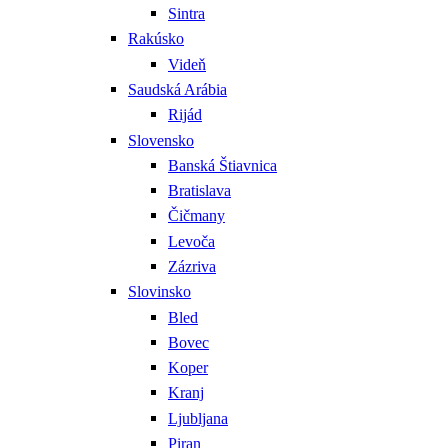
Sintra
Rakúsko
Videň
Saudská Arábia
Rijád
Slovensko
Banská Štiavnica
Bratislava
Čičmany
Levoča
Zázriva
Slovinsko
Bled
Bovec
Koper
Kranj
Ljubljana
Piran