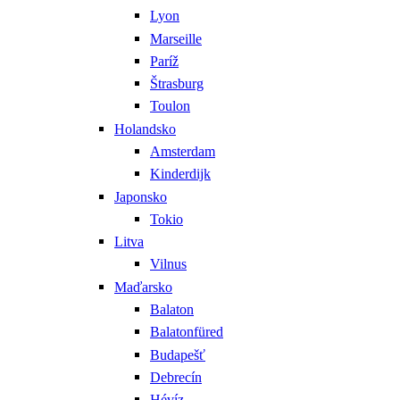
Lyon
Marseille
Paríž
Štrasburg
Toulon
Holandsko
Amsterdam
Kinderdijk
Japonsko
Tokio
Litva
Vilnus
Maďarsko
Balaton
Balatonfüred
Budapešť
Debrecín
Hévíz