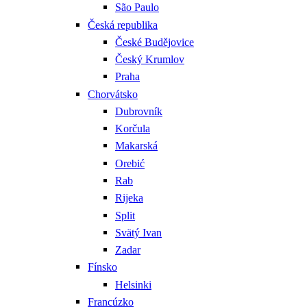
São Paulo
Česká republika
České Budějovice
Český Krumlov
Praha
Chorvátsko
Dubrovník
Korčula
Makarská
Orebić
Rab
Rijeka
Split
Svätý Ivan
Zadar
Fínsko
Helsinki
Francúzko