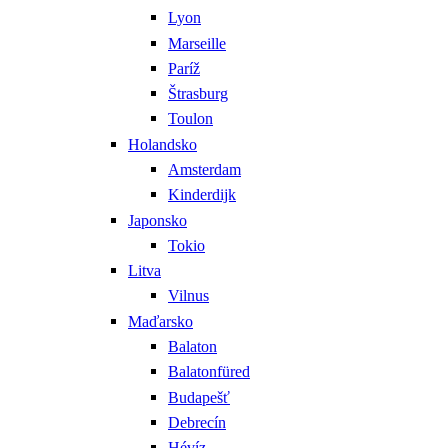
Lyon
Marseille
Paríž
Štrasburg
Toulon
Holandsko
Amsterdam
Kinderdijk
Japonsko
Tokio
Litva
Vilnus
Maďarsko
Balaton
Balatonfüred
Budapešť
Debrecín
Hévíz