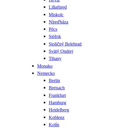
Lillafüred
Miskolc
Níreďháza
Pécs
Siófok
Stoličný Belehrad
Svätý Ondrej
Tihany
Monako
Nemecko
Berlin
Breisach
Frankfurt
Hamburg
Heidelberg
Koblenz
Kolín