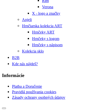
Rím
Verona
X - logo a značky
Anjeli
Hrnčiarska kolekcia ART
Hrnčeky ART
Hrnčeky s logom
Hrnčeky s nápisom
Kolekcia sklo
B2B
Kde nás nájdeš?
Informácie
Platba a Doručenie
Pravidlá používania cookies
Zásady ochrany osobných údajov