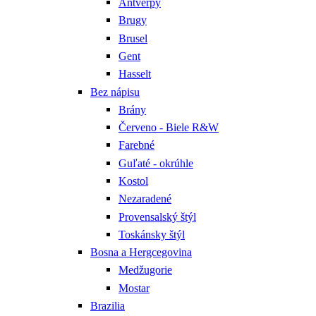
Antverpy
Brugy
Brusel
Gent
Hasselt
Bez nápisu
Brány
Červeno - Biele R&W
Farebné
Guľaté - okrúhle
Kostol
Nezaradené
Provensalský štýl
Toskánsky štýl
Bosna a Hergcegovina
Medžugorie
Mostar
Brazilia