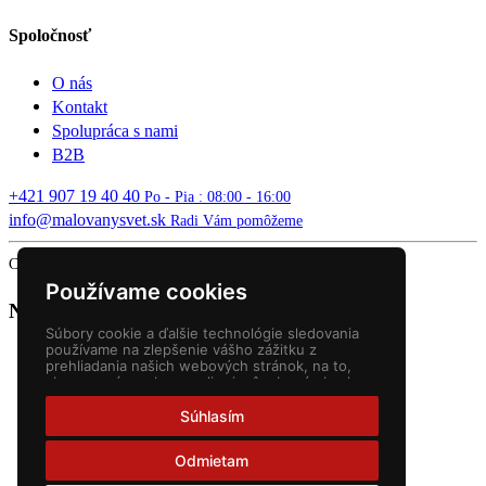
Spoločnosť
O nás
Kontakt
Spolupráca s nami
B2B
+421 907 19 40 40
Po - Pia : 08:00 - 16:00
info@malovanysvet.sk
Radi Vám pomôžeme
Copyright © 2026 MALOVANÝ SVET. All rights reserved.
Používame cookies
Nákupný košík
Súbory cookie a ďalšie technológie sledovania
používame na zlepšenie vášho zážitku z
prehliadania našich webových stránok, na to,
aby sme vám zobrazovali prispôsobený obsah a
cielené reklamy, na analýzu návštevnosti našich
webových stránok a na pochopenie toho, odkiaľ
Súhlasím
naši návštevníci prichádzajú.
Odmietam