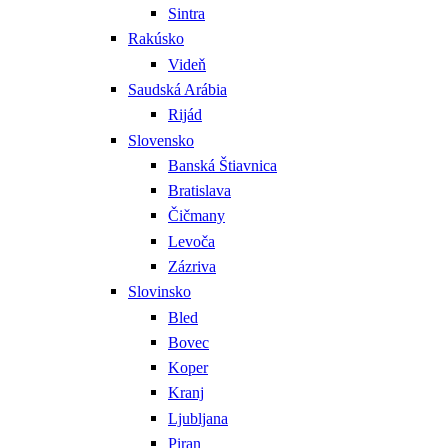
Sintra
Rakúsko
Videň
Saudská Arábia
Rijád
Slovensko
Banská Štiavnica
Bratislava
Čičmany
Levoča
Zázriva
Slovinsko
Bled
Bovec
Koper
Kranj
Ljubljana
Piran