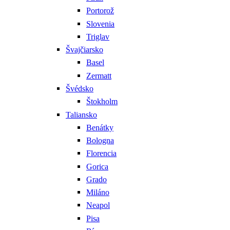
Portorož
Slovenia
Triglav
Švajčiarsko
Basel
Zermatt
Švédsko
Štokholm
Taliansko
Benátky
Bologna
Florencia
Gorica
Grado
Miláno
Neapol
Pisa