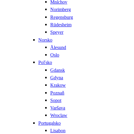
Mníchov
Norimberg
Regensburg
Rüdesheim
Speyer
Norsko
Ålesund
Oslo
Poľsko
Gdansk
Gdyna
Krakow
Poznaň
Sopot
Varšava
Wroclaw
Portugalsko
Lisabon