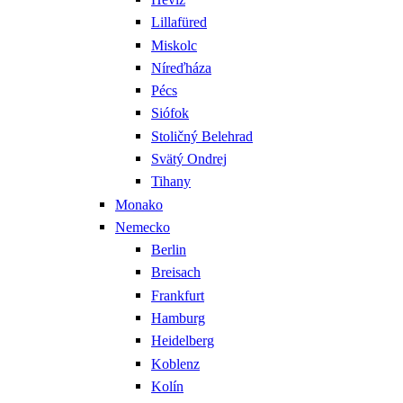
Lillafüred
Miskolc
Níreďháza
Pécs
Siófok
Stoličný Belehrad
Svätý Ondrej
Tihany
Monako
Nemecko
Berlin
Breisach
Frankfurt
Hamburg
Heidelberg
Koblenz
Kolín