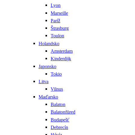
Lyon
Marseille
Paríž
Štrasburg
Toulon
Holandsko
Amsterdam
Kinderdijk
Japonsko
Tokio
Litva
Vilnus
Maďarsko
Balaton
Balatonfüred
Budapešť
Debrecín
Hévíz