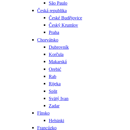
São Paulo
Česká republika
České Budějovice
Český Krumlov
Praha
Chorvátsko
Dubrovník
Korčula
Makarská
Orebić
Rab
Rijeka
Split
Svätý Ivan
Zadar
Fínsko
Helsinki
Francúzko