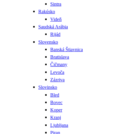
Sintra
Rakúsko
Videň
Saudská Arábia
Rijád
Slovensko
Banská Štiavnica
Bratislava
Čičmany
Levoča
Zázriva
Slovinsko
Bled
Bovec
Koper
Kranj
Ljubljana
Piran