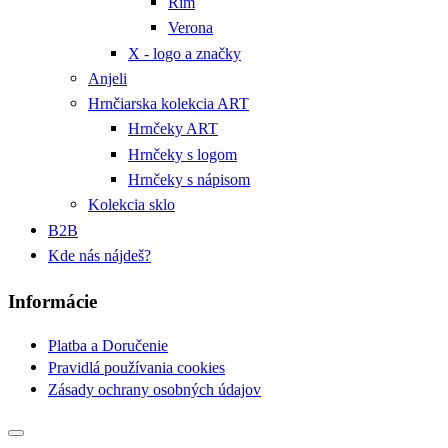
Rím
Verona
X - logo a značky
Anjeli
Hrnčiarska kolekcia ART
Hrnčeky ART
Hrnčeky s logom
Hrnčeky s nápisom
Kolekcia sklo
B2B
Kde nás nájdeš?
Informácie
Platba a Doručenie
Pravidlá používania cookies
Zásady ochrany osobných údajov