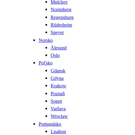
Mníchov
Norimberg
Regensburg
Rüdesheim
Speyer
Norsko
Ålesund
Oslo
Poľsko
Gdansk
Gdyna
Krakow
Poznaň
Sopot
Varšava
Wroclaw
Portugalsko
Lisabon