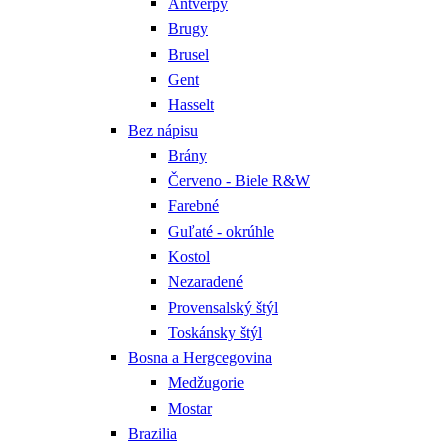
Antverpy
Brugy
Brusel
Gent
Hasselt
Bez nápisu
Brány
Červeno - Biele R&W
Farebné
Guľaté - okrúhle
Kostol
Nezaradené
Provensalský štýl
Toskánsky štýl
Bosna a Hergcegovina
Medžugorie
Mostar
Brazilia