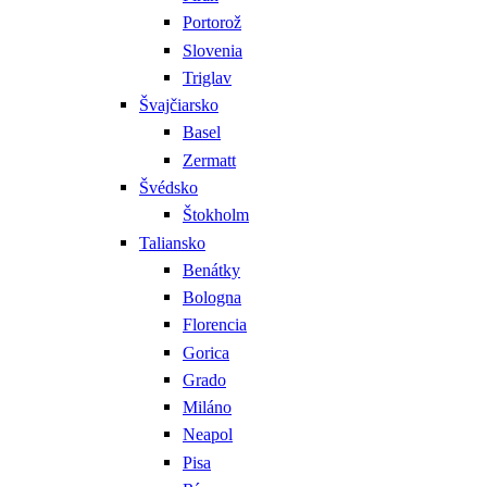
Portorož
Slovenia
Triglav
Švajčiarsko
Basel
Zermatt
Švédsko
Štokholm
Taliansko
Benátky
Bologna
Florencia
Gorica
Grado
Miláno
Neapol
Pisa