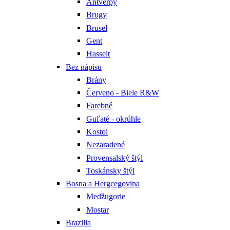
Antverpy
Brugy
Brusel
Gent
Hasselt
Bez nápisu
Brány
Červeno - Biele R&W
Farebné
Guľaté - okrúhle
Kostol
Nezaradené
Provensalský štýl
Toskánsky štýl
Bosna a Hergcegovina
Medžugorie
Mostar
Brazilia