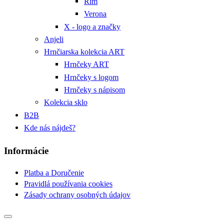
Rím
Verona
X - logo a značky
Anjeli
Hrnčiarska kolekcia ART
Hrnčeky ART
Hrnčeky s logom
Hrnčeky s nápisom
Kolekcia sklo
B2B
Kde nás nájdeš?
Informácie
Platba a Doručenie
Pravidlá používania cookies
Zásady ochrany osobných údajov