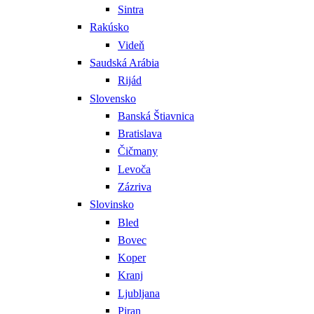
Sintra
Rakúsko
Videň
Saudská Arábia
Rijád
Slovensko
Banská Štiavnica
Bratislava
Čičmany
Levoča
Zázriva
Slovinsko
Bled
Bovec
Koper
Kranj
Ljubljana
Piran