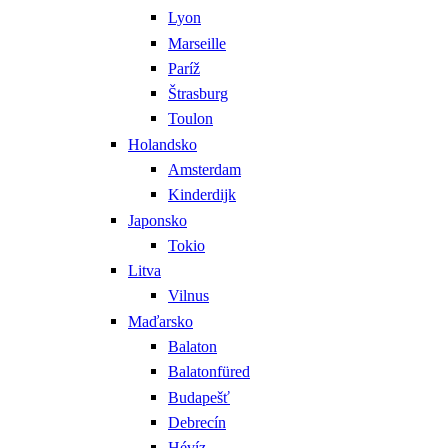
Lyon
Marseille
Paríž
Štrasburg
Toulon
Holandsko
Amsterdam
Kinderdijk
Japonsko
Tokio
Litva
Vilnus
Maďarsko
Balaton
Balatonfüred
Budapešť
Debrecín
Hévíz