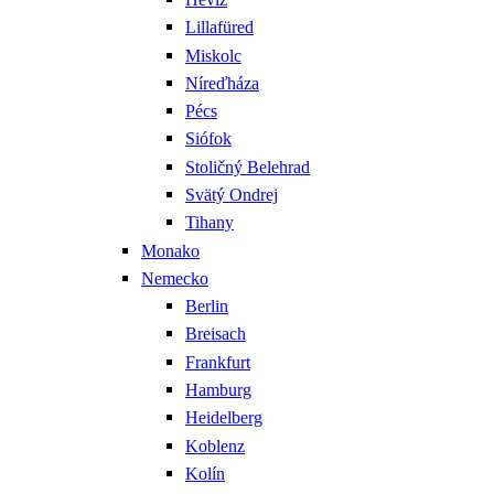
Lillafüred
Miskolc
Níreďháza
Pécs
Siófok
Stoličný Belehrad
Svätý Ondrej
Tihany
Monako
Nemecko
Berlin
Breisach
Frankfurt
Hamburg
Heidelberg
Koblenz
Kolín