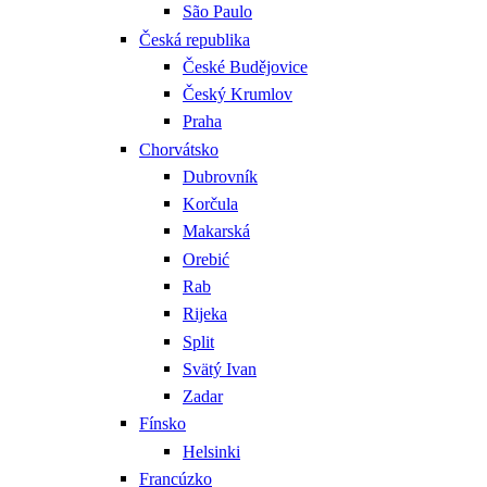
São Paulo
Česká republika
České Budějovice
Český Krumlov
Praha
Chorvátsko
Dubrovník
Korčula
Makarská
Orebić
Rab
Rijeka
Split
Svätý Ivan
Zadar
Fínsko
Helsinki
Francúzko