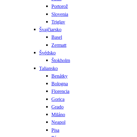
Portorož
Slovenia
Triglav
Švajčiarsko
Basel
Zermatt
Švédsko
Štokholm
Taliansko
Benátky
Bologna
Florencia
Gorica
Grado
Miláno
Neapol
Pisa