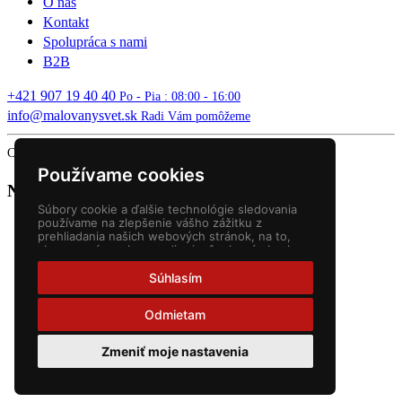
O nás
Kontakt
Spolupráca s nami
B2B
+421 907 19 40 40
Po - Pia : 08:00 - 16:00
info@malovanysvet.sk
Radi Vám pomôžeme
Copyright © 2026 MALOVANÝ SVET. All rights reserved.
Používame cookies
Nákupný košík
Súbory cookie a ďalšie technológie sledovania
používame na zlepšenie vášho zážitku z
prehliadania našich webových stránok, na to,
aby sme vám zobrazovali prispôsobený obsah a
cielené reklamy, na analýzu návštevnosti našich
webových stránok a na pochopenie toho, odkiaľ
Súhlasím
naši návštevníci prichádzajú.
Odmietam
Zmeniť moje nastavenia
Slovenčina