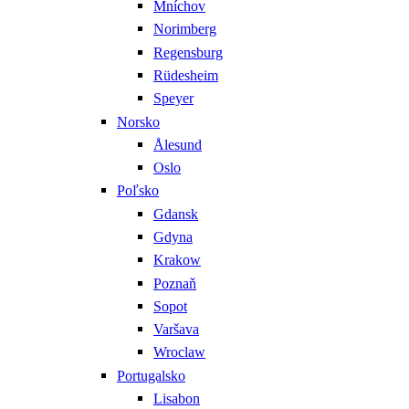
Mníchov
Norimberg
Regensburg
Rüdesheim
Speyer
Norsko
Ålesund
Oslo
Poľsko
Gdansk
Gdyna
Krakow
Poznaň
Sopot
Varšava
Wroclaw
Portugalsko
Lisabon