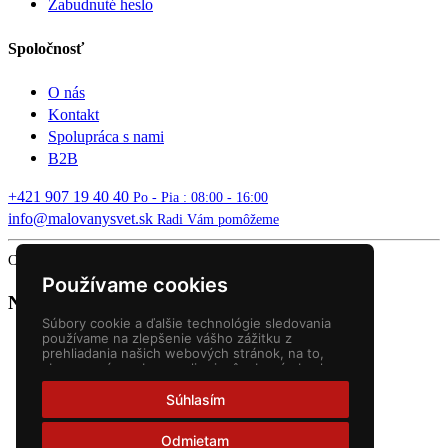
Zabudnuté heslo
Spoločnosť
O nás
Kontakt
Spolupráca s nami
B2B
+421 907 19 40 40
Po - Pia : 08:00 - 16:00
info@malovanysvet.sk
Radi Vám pomôžeme
Copyright © 2026 MALOVANÝ SVET. All rights reserved.
Používame cookies
Nákupný košík
Súbory cookie a ďalšie technológie sledovania
používame na zlepšenie vášho zážitku z
prehliadania našich webových stránok, na to,
aby sme vám zobrazovali prispôsobený obsah a
cielené reklamy, na analýzu návštevnosti našich
webových stránok a na pochopenie toho, odkiaľ
Súhlasím
naši návštevníci prichádzajú.
Odmietam