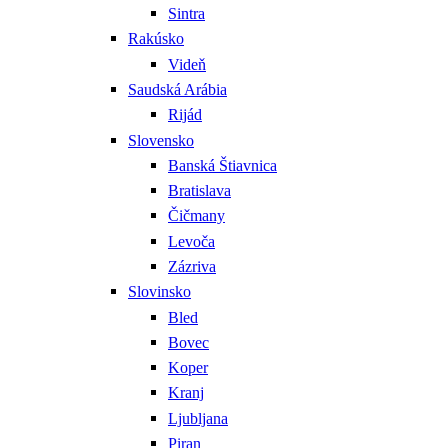
Sintra
Rakúsko
Videň
Saudská Arábia
Rijád
Slovensko
Banská Štiavnica
Bratislava
Čičmany
Levoča
Zázriva
Slovinsko
Bled
Bovec
Koper
Kranj
Ljubljana
Piran