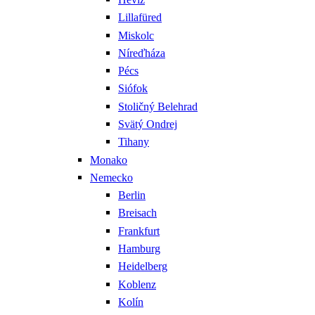
Lillafüred
Miskolc
Níreďháza
Pécs
Siófok
Stoličný Belehrad
Svätý Ondrej
Tihany
Monako
Nemecko
Berlin
Breisach
Frankfurt
Hamburg
Heidelberg
Koblenz
Kolín