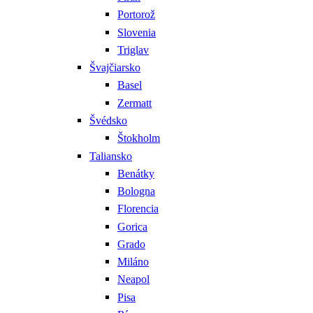
Portorož
Slovenia
Triglav
Švajčiarsko
Basel
Zermatt
Švédsko
Štokholm
Taliansko
Benátky
Bologna
Florencia
Gorica
Grado
Miláno
Neapol
Pisa