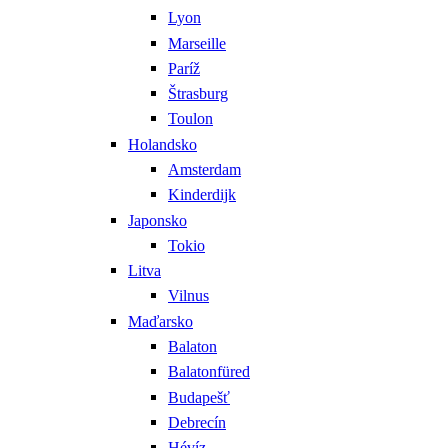
Lyon
Marseille
Paríž
Štrasburg
Toulon
Holandsko
Amsterdam
Kinderdijk
Japonsko
Tokio
Litva
Vilnus
Maďarsko
Balaton
Balatonfüred
Budapešť
Debrecín
Hévíz