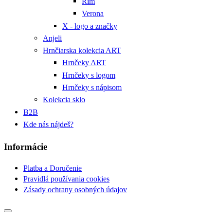
Rím
Verona
X - logo a značky
Anjeli
Hrnčiarska kolekcia ART
Hrnčeky ART
Hrnčeky s logom
Hrnčeky s nápisom
Kolekcia sklo
B2B
Kde nás nájdeš?
Informácie
Platba a Doručenie
Pravidlá používania cookies
Zásady ochrany osobných údajov