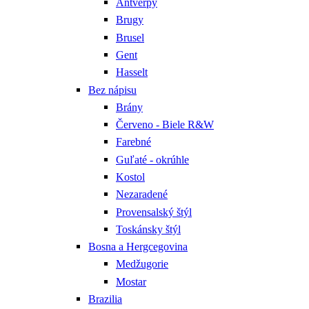
Antverpy
Brugy
Brusel
Gent
Hasselt
Bez nápisu
Brány
Červeno - Biele R&W
Farebné
Guľaté - okrúhle
Kostol
Nezaradené
Provensalský štýl
Toskánsky štýl
Bosna a Hergcegovina
Medžugorie
Mostar
Brazilia