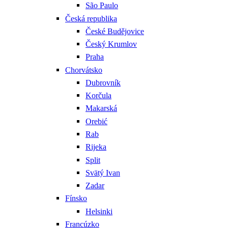
São Paulo
Česká republika
České Budějovice
Český Krumlov
Praha
Chorvátsko
Dubrovník
Korčula
Makarská
Orebić
Rab
Rijeka
Split
Svätý Ivan
Zadar
Fínsko
Helsinki
Francúzko