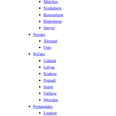
Mníchov
Norimberg
Regensburg
Rüdesheim
Speyer
Norsko
Ålesund
Oslo
Poľsko
Gdansk
Gdyna
Krakow
Poznaň
Sopot
Varšava
Wroclaw
Portugalsko
Lisabon