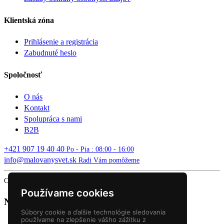
Klientská zóna
Prihlásenie a registrácia
Zabudnuté heslo
Spoločnosť
O nás
Kontakt
Spolupráca s nami
B2B
+421 907 19 40 40
Po - Pia : 08:00 - 16:00
info@malovanysvet.sk
Radi Vám pomôžeme
Copyright © 2026 MALOVANÝ SVET. All rights reserved.
Používame cookies
Nákupný košík
Súbory cookie a ďalšie technológie sledovania
používame na zlepšenie vášho zážitku z