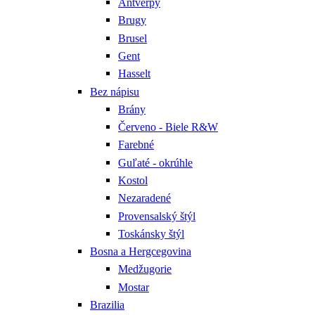
Antverpy
Brugy
Brusel
Gent
Hasselt
Bez nápisu
Brány
Červeno - Biele R&W
Farebné
Guľaté - okrúhle
Kostol
Nezaradené
Provensalský štýl
Toskánsky štýl
Bosna a Hergcegovina
Medžugorie
Mostar
Brazilia