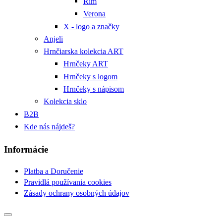
Rím
Verona
X - logo a značky
Anjeli
Hrnčiarska kolekcia ART
Hrnčeky ART
Hrnčeky s logom
Hrnčeky s nápisom
Kolekcia sklo
B2B
Kde nás nájdeš?
Informácie
Platba a Doručenie
Pravidlá používania cookies
Zásady ochrany osobných údajov