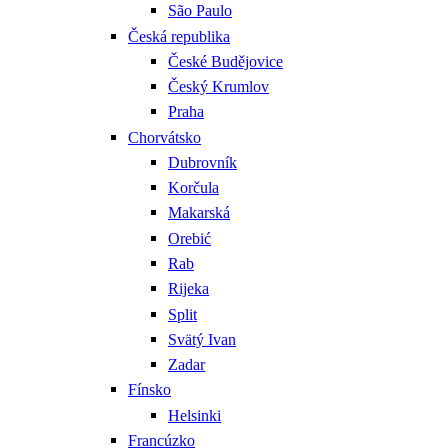
São Paulo
Česká republika
České Budějovice
Český Krumlov
Praha
Chorvátsko
Dubrovník
Korčula
Makarská
Orebić
Rab
Rijeka
Split
Svätý Ivan
Zadar
Fínsko
Helsinki
Francúzko