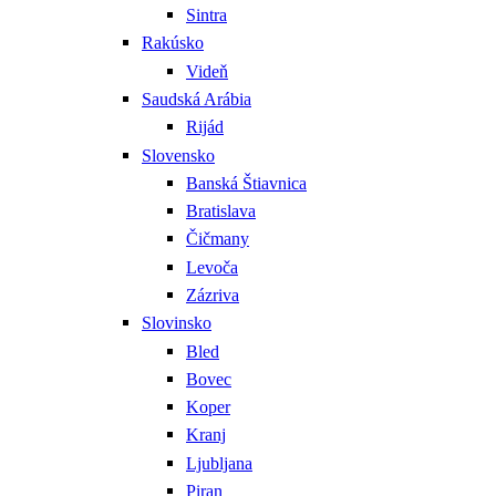
Sintra
Rakúsko
Videň
Saudská Arábia
Rijád
Slovensko
Banská Štiavnica
Bratislava
Čičmany
Levoča
Zázriva
Slovinsko
Bled
Bovec
Koper
Kranj
Ljubljana
Piran