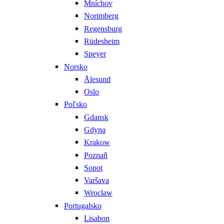
Mníchov
Norimberg
Regensburg
Rüdesheim
Speyer
Norsko
Ålesund
Oslo
Poľsko
Gdansk
Gdyna
Krakow
Poznaň
Sopot
Varšava
Wroclaw
Portugalsko
Lisabon