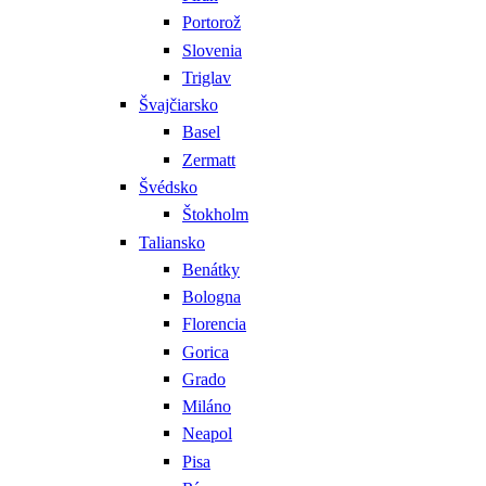
Portorož
Slovenia
Triglav
Švajčiarsko
Basel
Zermatt
Švédsko
Štokholm
Taliansko
Benátky
Bologna
Florencia
Gorica
Grado
Miláno
Neapol
Pisa