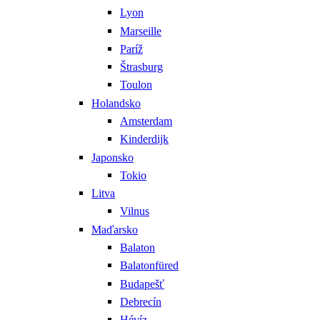
Lyon
Marseille
Paríž
Štrasburg
Toulon
Holandsko
Amsterdam
Kinderdijk
Japonsko
Tokio
Litva
Vilnus
Maďarsko
Balaton
Balatonfüred
Budapešť
Debrecín
Hévíz