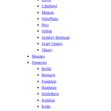
Lillafüred
Miskolc
Níreďháza
Pécs
Siófok
Stoličný Belehrad
Svätý Ondrej
Tihany
Monako
Nemecko
Berlin
Breisach
Frankfurt
Hamburg
Heidelberg
Koblenz
Kolín