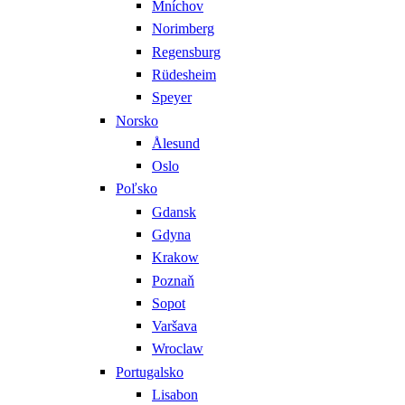
Mníchov
Norimberg
Regensburg
Rüdesheim
Speyer
Norsko
Ålesund
Oslo
Poľsko
Gdansk
Gdyna
Krakow
Poznaň
Sopot
Varšava
Wroclaw
Portugalsko
Lisabon