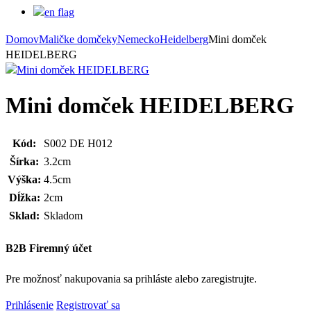
Domov
Maličke domčeky
Nemecko
Heidelberg
Mini domček
HEIDELBERG
Mini domček HEIDELBERG
Kód:
S002 DE H012
Šírka:
3.2cm
Výška:
4.5cm
Dĺžka:
2cm
Sklad:
Skladom
B2B Firemný účet
Pre možnosť nakupovania sa prihláste alebo zaregistrujte.
Prihlásenie
Registrovať sa