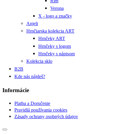
Rím
Verona
X - logo a značky
Anjeli
Hrnčiarska kolekcia ART
Hrnčeky ART
Hrnčeky s logom
Hrnčeky s nápisom
Kolekcia sklo
B2B
Kde nás nájdeš?
Informácie
Platba a Doručenie
Pravidlá používania cookies
Zásady ochrany osobných údajov