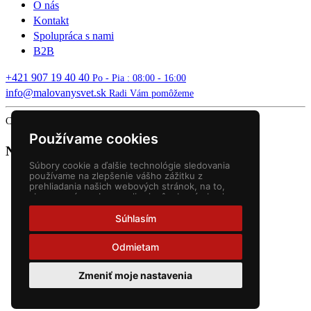
O nás
Kontakt
Spolupráca s nami
B2B
+421 907 19 40 40
Po - Pia : 08:00 - 16:00
info@malovanysvet.sk
Radi Vám pomôžeme
Copyright © 2026 MALOVANÝ SVET. All rights reserved.
Používame cookies
Nákupný košík
Súbory cookie a ďalšie technológie sledovania
používame na zlepšenie vášho zážitku z
prehliadania našich webových stránok, na to,
aby sme vám zobrazovali prispôsobený obsah a
cielené reklamy, na analýzu návštevnosti našich
webových stránok a na pochopenie toho, odkiaľ
Súhlasím
naši návštevníci prichádzajú.
Odmietam
Zmeniť moje nastavenia
Slovenčina