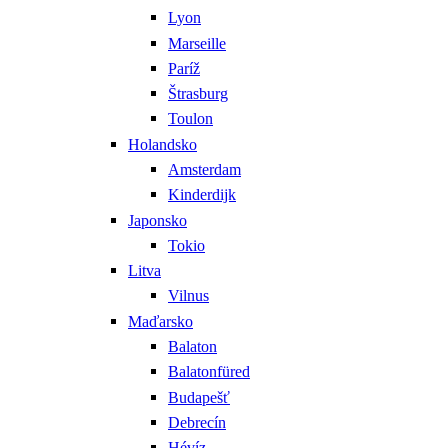
Lyon
Marseille
Paríž
Štrasburg
Toulon
Holandsko
Amsterdam
Kinderdijk
Japonsko
Tokio
Litva
Vilnus
Maďarsko
Balaton
Balatonfüred
Budapešť
Debrecín
Hévíz