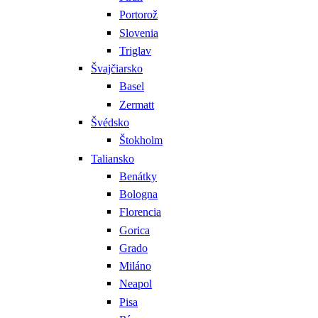
Portorož
Slovenia
Triglav
Švajčiarsko
Basel
Zermatt
Švédsko
Štokholm
Taliansko
Benátky
Bologna
Florencia
Gorica
Grado
Miláno
Neapol
Pisa