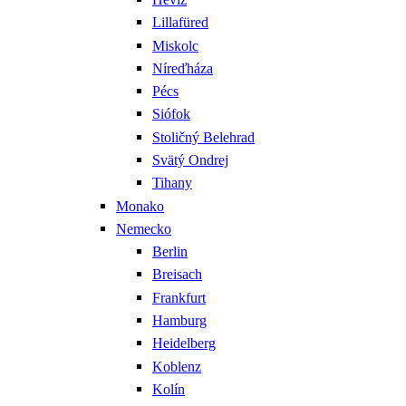
Lillafüred
Miskolc
Níreďháza
Pécs
Siófok
Stoličný Belehrad
Svätý Ondrej
Tihany
Monako
Nemecko
Berlin
Breisach
Frankfurt
Hamburg
Heidelberg
Koblenz
Kolín