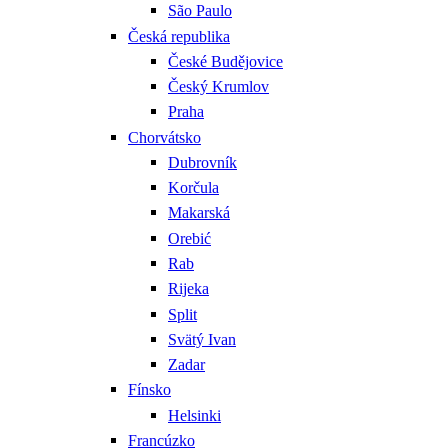
São Paulo
Česká republika
České Budějovice
Český Krumlov
Praha
Chorvátsko
Dubrovník
Korčula
Makarská
Orebić
Rab
Rijeka
Split
Svätý Ivan
Zadar
Fínsko
Helsinki
Francúzko