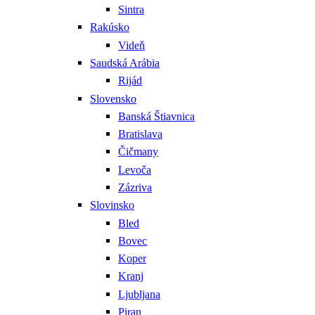
Sintra
Rakúsko
Videň
Saudská Arábia
Rijád
Slovensko
Banská Štiavnica
Bratislava
Čičmany
Levoča
Zázriva
Slovinsko
Bled
Bovec
Koper
Kranj
Ljubljana
Piran