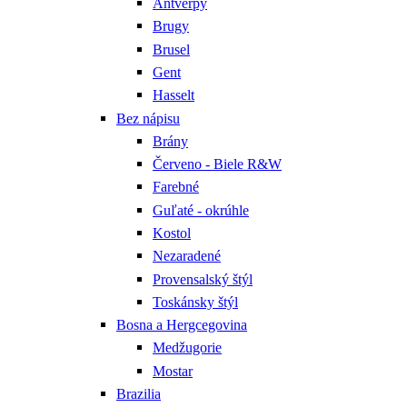
Antverpy
Brugy
Brusel
Gent
Hasselt
Bez nápisu
Brány
Červeno - Biele R&W
Farebné
Guľaté - okrúhle
Kostol
Nezaradené
Provensalský štýl
Toskánsky štýl
Bosna a Hergcegovina
Medžugorie
Mostar
Brazilia