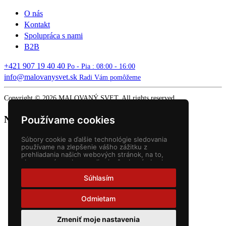
O nás
Kontakt
Spolupráca s nami
B2B
+421 907 19 40 40
Po - Pia : 08:00 - 16:00
info@malovanysvet.sk
Radi Vám pomôžeme
Copyright © 2026 MALOVANÝ SVET. All rights reserved.
Nákupný košík
Používame cookies
Súbory cookie a ďalšie technológie sledovania
používame na zlepšenie vášho zážitku z
prehliadania našich webových stránok, na to,
aby sme vám zobrazovali prispôsobený obsah a
cielené reklamy, na analýzu návštevnosti našich
webových stránok a na pochopenie toho, odkiaľ
Súhlasím
naši návštevníci prichádzajú.
Odmietam
Zmeniť moje nastavenia
Slovenčina