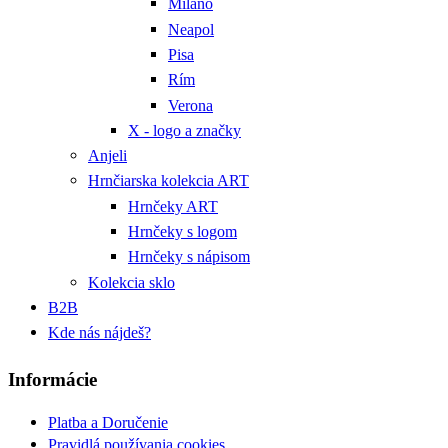
Miláno
Neapol
Pisa
Rím
Verona
X - logo a značky
Anjeli
Hrnčiarska kolekcia ART
Hrnčeky ART
Hrnčeky s logom
Hrnčeky s nápisom
Kolekcia sklo
B2B
Kde nás nájdeš?
Informácie
Platba a Doručenie
Pravidlá používania cookies