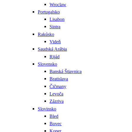
Wroclaw
Portugalsko
Lisabon
Sintra
Rakúsko
Videň
Saudská Arábia
Rijád
Slovensko
Banská Štiavnica
Bratislava
Čičmany
Levoča
Zázriva
Slovinsko
Bled
Bovec
Koper