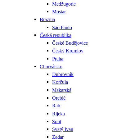
Medžugorie
Mostar
Brazilia
São Paulo
Česká republika
České Budějovice
Český Krumlov
Praha
Chorvátsko
Dubrovník
Korčula
Makarská
Orebić
Rab
Rijeka
Split
Svätý Ivan
Zadar