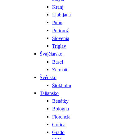
Kranj
Ljubljana
Piran
Portorož
Slovenia
Triglav
Švajčiarsko
Basel
Zermatt
Švédsko
Štokholm
Taliansko
Benátky
Bologna
Florencia
Gorica
Grado