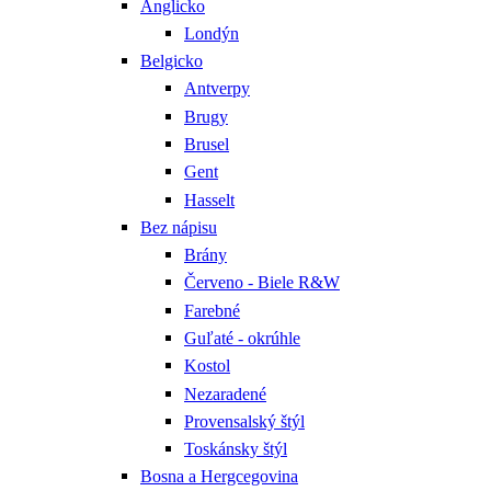
Anglicko
Londýn
Belgicko
Antverpy
Brugy
Brusel
Gent
Hasselt
Bez nápisu
Brány
Červeno - Biele R&W
Farebné
Guľaté - okrúhle
Kostol
Nezaradené
Provensalský štýl
Toskánsky štýl
Bosna a Hergcegovina