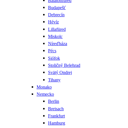
Balatonfüred
Budapešť
Debrecín
Hévíz
Lillafüred
Miskolc
Níreďháza
Pécs
Siófok
Stoličný Belehrad
Svätý Ondrej
Tihany
Monako
Nemecko
Berlin
Breisach
Frankfurt
Hamburg