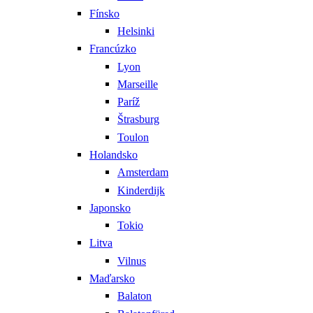
Fínsko
Helsinki
Francúzko
Lyon
Marseille
Paríž
Štrasburg
Toulon
Holandsko
Amsterdam
Kinderdijk
Japonsko
Tokio
Litva
Vilnus
Maďarsko
Balaton