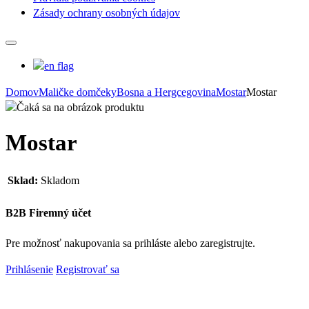
Zásady ochrany osobných údajov
Domov
Maličke domčeky
Bosna a Hergcegovina
Mostar
Mostar
Mostar
Sklad:
Skladom
B2B Firemný účet
Pre možnosť nakupovania sa prihláste alebo zaregistrujte.
Prihlásenie
Registrovať sa