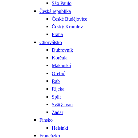
São Paulo
Česká republika
České Budějovice
Český Krumlov
Praha
Chorvátsko
Dubrovník
Korčula
Makarská
Orebić
Rab
Rijeka
Split
Svätý Ivan
Zadar
Fínsko
Helsinki
Francúzko