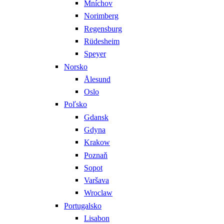
Mníchov
Norimberg
Regensburg
Rüdesheim
Speyer
Norsko
Ålesund
Oslo
Poľsko
Gdansk
Gdyna
Krakow
Poznaň
Sopot
Varšava
Wroclaw
Portugalsko
Lisabon