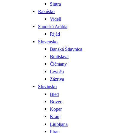
Sintra
Rakúsko
Videň
Saudská Arábia
Rijád
Slovensko
Banská Štiavnica
Bratislava
Čičmany
Levoča
Zázriva
Slovinsko
Bled
Bovec
Koper
Kranj
Ljubljana
Piran