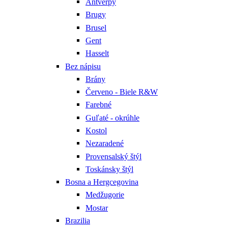
Antverpy
Brugy
Brusel
Gent
Hasselt
Bez nápisu
Brány
Červeno - Biele R&W
Farebné
Guľaté - okrúhle
Kostol
Nezaradené
Provensalský štýl
Toskánsky štýl
Bosna a Hergcegovina
Medžugorie
Mostar
Brazilia