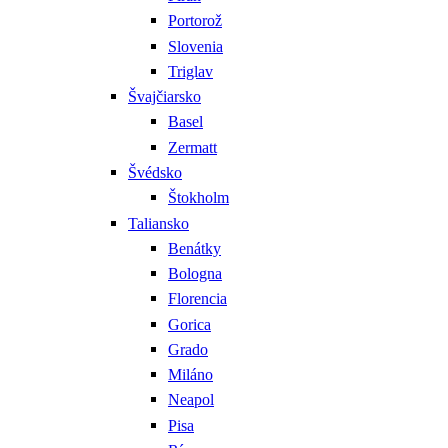
Portorož
Slovenia
Triglav
Švajčiarsko
Basel
Zermatt
Švédsko
Štokholm
Taliansko
Benátky
Bologna
Florencia
Gorica
Grado
Miláno
Neapol
Pisa