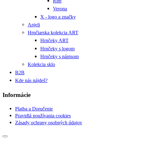
Rím
Verona
X - logo a značky
Anjeli
Hrnčiarska kolekcia ART
Hrnčeky ART
Hrnčeky s logom
Hrnčeky s nápisom
Kolekcia sklo
B2B
Kde nás nájdeš?
Informácie
Platba a Doručenie
Pravidlá používania cookies
Zásady ochrany osobných údajov