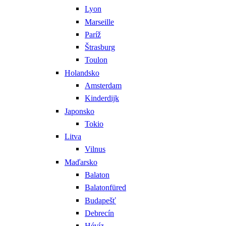
Lyon
Marseille
Paríž
Štrasburg
Toulon
Holandsko
Amsterdam
Kinderdijk
Japonsko
Tokio
Litva
Vilnus
Maďarsko
Balaton
Balatonfüred
Budapešť
Debrecín
Hévíz