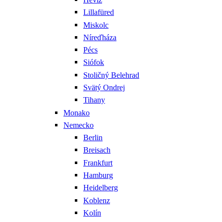
Lillafüred
Miskolc
Níreďháza
Pécs
Siófok
Stoličný Belehrad
Svätý Ondrej
Tihany
Monako
Nemecko
Berlin
Breisach
Frankfurt
Hamburg
Heidelberg
Koblenz
Kolín