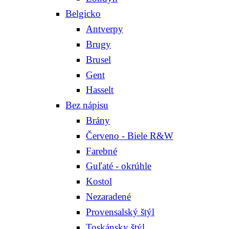
Belgicko
Antverpy
Brugy
Brusel
Gent
Hasselt
Bez nápisu
Brány
Červeno - Biele R&W
Farebné
Guľaté - okrúhle
Kostol
Nezaradené
Provensalský štýl
Toskánsky štýl