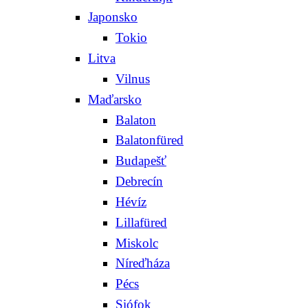
Japonsko
Tokio
Litva
Vilnus
Maďarsko
Balaton
Balatonfüred
Budapešť
Debrecín
Hévíz
Lillafüred
Miskolc
Níreďháza
Pécs
Siófok