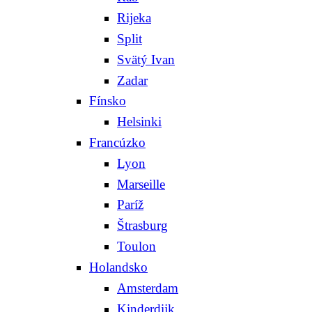
Rijeka
Split
Svätý Ivan
Zadar
Fínsko
Helsinki
Francúzko
Lyon
Marseille
Paríž
Štrasburg
Toulon
Holandsko
Amsterdam
Kinderdijk