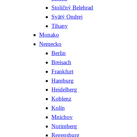
Stoličný Belehrad
Svätý Ondrej
Tihany
Monako
Nemecko
Berlin
Breisach
Frankfurt
Hamburg
Heidelberg
Koblenz
Kolín
Mníchov
Norimberg
Regensburg