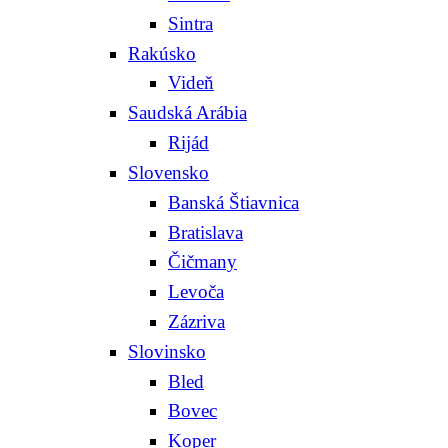
Sintra
Rakúsko
Videň
Saudská Arábia
Rijád
Slovensko
Banská Štiavnica
Bratislava
Čičmany
Levoča
Zázriva
Slovinsko
Bled
Bovec
Koper