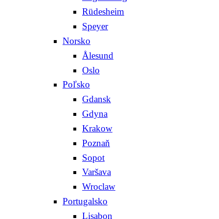
Rüdesheim
Speyer
Norsko
Ålesund
Oslo
Poľsko
Gdansk
Gdyna
Krakow
Poznaň
Sopot
Varšava
Wroclaw
Portugalsko
Lisabon