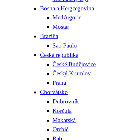
Bosna a Hergcegovina
Medžugorie
Mostar
Brazilia
São Paulo
Česká republika
České Budějovice
Český Krumlov
Praha
Chorvátsko
Dubrovník
Korčula
Makarská
Orebić
Rab