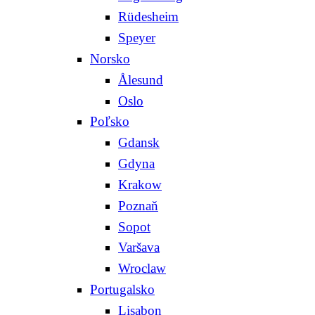
Rüdesheim
Speyer
Norsko
Ålesund
Oslo
Poľsko
Gdansk
Gdyna
Krakow
Poznaň
Sopot
Varšava
Wroclaw
Portugalsko
Lisabon