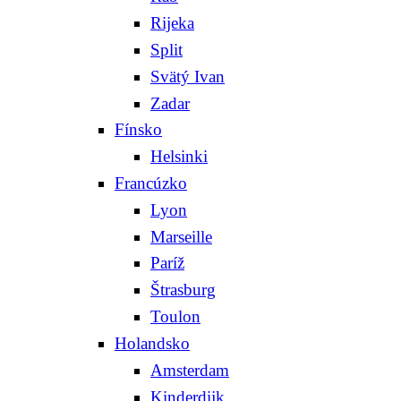
Rijeka
Split
Svätý Ivan
Zadar
Fínsko
Helsinki
Francúzko
Lyon
Marseille
Paríž
Štrasburg
Toulon
Holandsko
Amsterdam
Kinderdijk