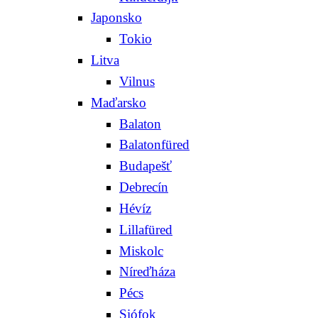
Japonsko
Tokio
Litva
Vilnus
Maďarsko
Balaton
Balatonfüred
Budapešť
Debrecín
Hévíz
Lillafüred
Miskolc
Níreďháza
Pécs
Siófok