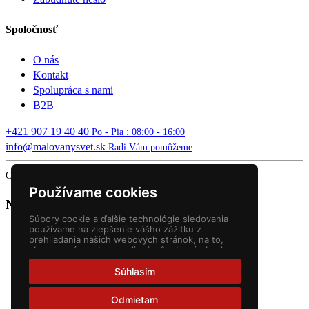
Spoločnosť
O nás
Kontakt
Spolupráca s nami
B2B
+421 907 19 40 40
Po - Pia : 08:00 - 16:00
info@malovanysvet.sk
Radi Vám pomôžeme
Copyright © 2026 MALOVANÝ SVET. All rights reserved.
Používame cookies
Nákupný košík
Súbory cookie a ďalšie technológie sledovania
používame na zlepšenie vášho zážitku z
prehliadania našich webových stránok, na to,
aby sme vám zobrazovali prispôsobený obsah a
cielené reklamy, na analýzu návštevnosti našich
webových stránok a na pochopenie toho, odkiaľ
Súhlasím
naši návštevníci prichádzajú.
Odmietam