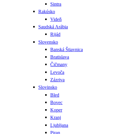
Sintra
Rakúsko
Videň
Saudská Arábia
Rijád
Slovensko
Banská Štiavnica
Bratislava
Čičmany
Levoča
Zázriva
Slovinsko
Bled
Bovec
Koper
Kranj
Ljubljana
Piran