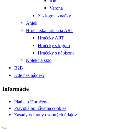
Rím
Verona
X - logo a značky
Anjeli
Hrnčiarska kolekcia ART
Hrnčeky ART
Hrnčeky s logom
Hrnčeky s nápisom
Kolekcia sklo
B2B
Kde nás nájdeš?
Informácie
Platba a Doručenie
Pravidlá používania cookies
Zásady ochrany osobných údajov