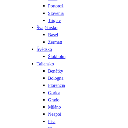
Portorož
Slovenia
Triglav
Švajčiarsko
Basel
Zermatt
Švédsko
Štokholm
Taliansko
Benátky
Bologna
Florencia
Gorica
Grado
Miláno
Neapol
Pisa