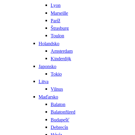
Lyon
Marseille
Paríž
Štrasburg
Toulon
Holandsko
Amsterdam
Kinderdijk
Japonsko
Tokio
Litva
Vilnus
Maďarsko
Balaton
Balatonfüred
Budapešť
Debrecín
Hévíz