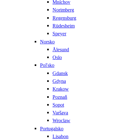
Mníchov
Norimberg
Regensburg
Rüdesheim
Speyer
Norsko
Ålesund
Oslo
Poľsko
Gdansk
Gdyna
Krakow
Poznaň
Sopot
Varšava
Wroclaw
Portugalsko
Lisabon