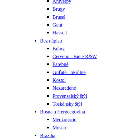
Antverpy
Brugy
Brusel
Gent
Hasselt
Bez nápisu
Brány
Červeno - Biele R&W
Farebné
Guľaté - okrúhle
Kostol
Nezaradené
Provensalský štýl
Toskánsky štýl
Bosna a Hergcegovina
Medžugorie
Mostar
Brazilia