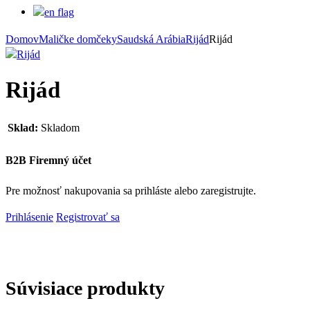
Domov
Maličke domčeky
Saudská Arábia
Rijád
Rijád
Rijád
Sklad:
Skladom
B2B Firemný účet
Pre možnosť nakupovania sa prihláste alebo zaregistrujte.
Prihlásenie
Registrovať sa
Súvisiace produkty