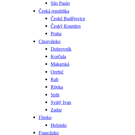
São Paulo
Česká republika
České Budějovice
Český Krumlov
Praha
Chorvátsko
Dubrovník
Korčula
Makarská
Orebić
Rab
Rijeka
Split
Svätý Ivan
Zadar
Fínsko
Helsinki
Francúzko