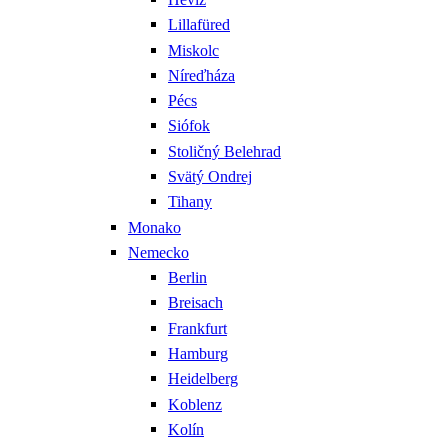
Lillafüred
Miskolc
Níreďháza
Pécs
Siófok
Stoličný Belehrad
Svätý Ondrej
Tihany
Monako
Nemecko
Berlin
Breisach
Frankfurt
Hamburg
Heidelberg
Koblenz
Kolín