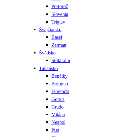
Portorož
Slovenia
Triglav
Švajčiarsko
Basel
Zermatt
Švédsko
Štokholm
Taliansko
Benátky
Bologna
Florencia
Gorica
Grado
Miláno
Neapol
Pisa