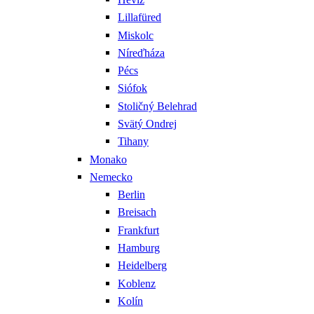
Lillafüred
Miskolc
Níreďháza
Pécs
Siófok
Stoličný Belehrad
Svätý Ondrej
Tihany
Monako
Nemecko
Berlin
Breisach
Frankfurt
Hamburg
Heidelberg
Koblenz
Kolín