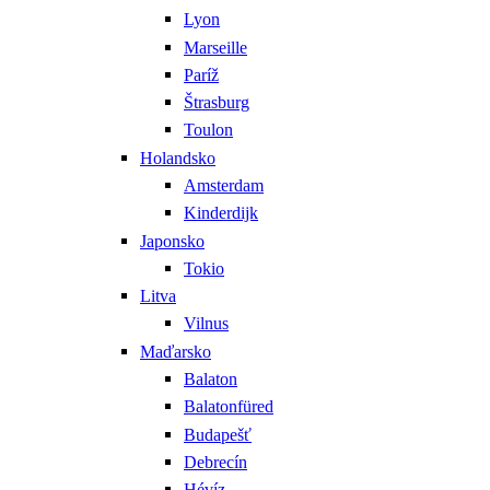
Lyon
Marseille
Paríž
Štrasburg
Toulon
Holandsko
Amsterdam
Kinderdijk
Japonsko
Tokio
Litva
Vilnus
Maďarsko
Balaton
Balatonfüred
Budapešť
Debrecín
Hévíz