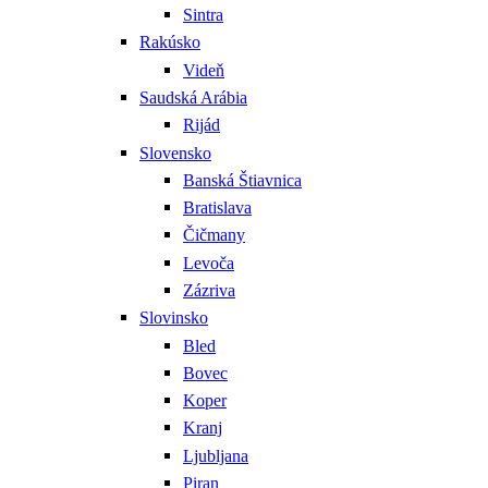
Sintra
Rakúsko
Videň
Saudská Arábia
Rijád
Slovensko
Banská Štiavnica
Bratislava
Čičmany
Levoča
Zázriva
Slovinsko
Bled
Bovec
Koper
Kranj
Ljubljana
Piran