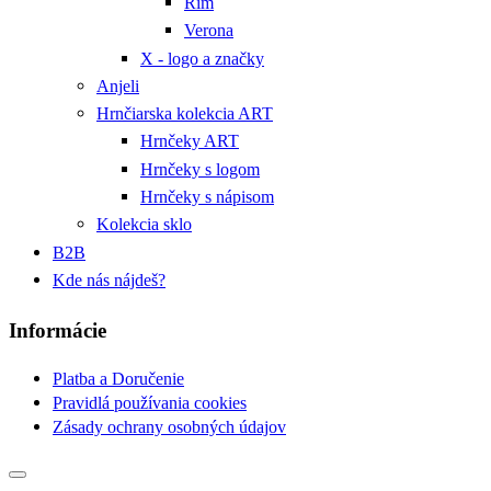
Rím
Verona
X - logo a značky
Anjeli
Hrnčiarska kolekcia ART
Hrnčeky ART
Hrnčeky s logom
Hrnčeky s nápisom
Kolekcia sklo
B2B
Kde nás nájdeš?
Informácie
Platba a Doručenie
Pravidlá používania cookies
Zásady ochrany osobných údajov