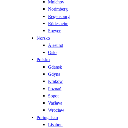
Mníchov
Norimberg
Regensburg
Rüdesheim
Speyer
Norsko
Ålesund
Oslo
Poľsko
Gdansk
Gdyna
Krakow
Poznaň
Sopot
Varšava
Wroclaw
Portugalsko
Lisabon