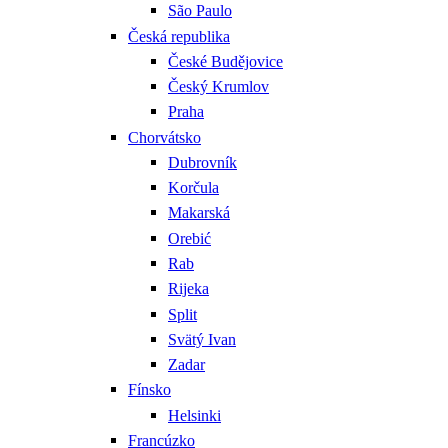
São Paulo
Česká republika
České Budějovice
Český Krumlov
Praha
Chorvátsko
Dubrovník
Korčula
Makarská
Orebić
Rab
Rijeka
Split
Svätý Ivan
Zadar
Fínsko
Helsinki
Francúzko