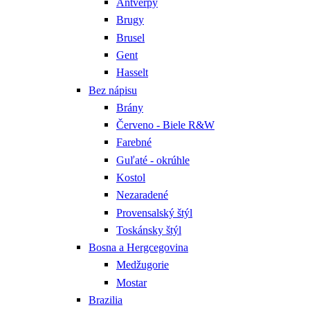
Antverpy
Brugy
Brusel
Gent
Hasselt
Bez nápisu
Brány
Červeno - Biele R&W
Farebné
Guľaté - okrúhle
Kostol
Nezaradené
Provensalský štýl
Toskánsky štýl
Bosna a Hergcegovina
Medžugorie
Mostar
Brazilia