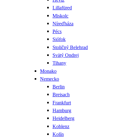
Lillafüred
Miskolc
Níreďháza
Pécs
Siófok
Stoličný Belehrad
Svätý Ondrej
Tihany
Monako
Nemecko
Berlin
Breisach
Frankfurt
Hamburg
Heidelberg
Koblenz
Kolín