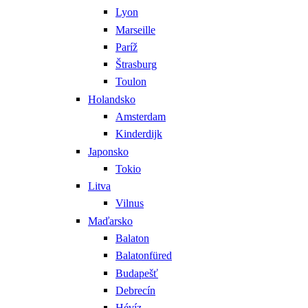
Lyon
Marseille
Paríž
Štrasburg
Toulon
Holandsko
Amsterdam
Kinderdijk
Japonsko
Tokio
Litva
Vilnus
Maďarsko
Balaton
Balatonfüred
Budapešť
Debrecín
Hévíz