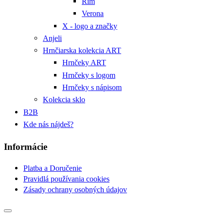
Rím
Verona
X - logo a značky
Anjeli
Hrnčiarska kolekcia ART
Hrnčeky ART
Hrnčeky s logom
Hrnčeky s nápisom
Kolekcia sklo
B2B
Kde nás nájdeš?
Informácie
Platba a Doručenie
Pravidlá používania cookies
Zásady ochrany osobných údajov