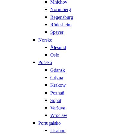
Mníchov
Norimberg
Regensburg
Rüdesheim
Speyer
Norsko
Ålesund
Oslo
Poľsko
Gdansk
Gdyna
Krakow
Poznaň
Sopot
Varšava
Wroclaw
Portugalsko
Lisabon