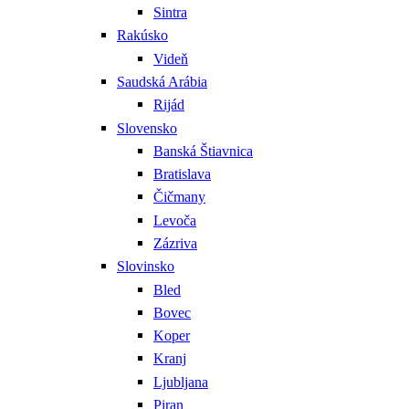
Sintra
Rakúsko
Videň
Saudská Arábia
Rijád
Slovensko
Banská Štiavnica
Bratislava
Čičmany
Levoča
Zázriva
Slovinsko
Bled
Bovec
Koper
Kranj
Ljubljana
Piran