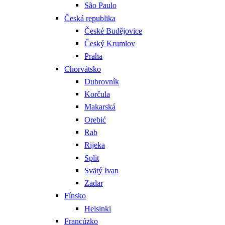
São Paulo
Česká republika
České Budějovice
Český Krumlov
Praha
Chorvátsko
Dubrovník
Korčula
Makarská
Orebić
Rab
Rijeka
Split
Svätý Ivan
Zadar
Fínsko
Helsinki
Francúzko