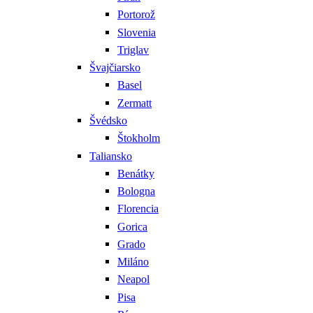
Portorož
Slovenia
Triglav
Švajčiarsko
Basel
Zermatt
Švédsko
Štokholm
Taliansko
Benátky
Bologna
Florencia
Gorica
Grado
Miláno
Neapol
Pisa