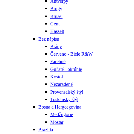
Antverpy
Brugy
Brusel
Gent
Hasselt
Bez nápisu
Brány
Červeno - Biele R&W
Farebné
Guľaté - okrúhle
Kostol
Nezaradené
Provensalský štýl
Toskánsky štýl
Bosna a Hergcegovina
Medžugorie
Mostar
Brazilia