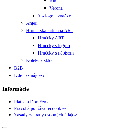
Rím
Verona
X - logo a značky
Anjeli
Hrnčiarska kolekcia ART
Hrnčeky ART
Hrnčeky s logom
Hrnčeky s nápisom
Kolekcia sklo
B2B
Kde nás nájdeš?
Informácie
Platba a Doručenie
Pravidlá používania cookies
Zásady ochrany osobných údajov