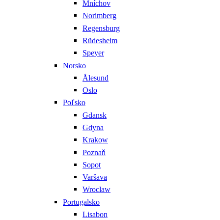
Mníchov
Norimberg
Regensburg
Rüdesheim
Speyer
Norsko
Ålesund
Oslo
Poľsko
Gdansk
Gdyna
Krakow
Poznaň
Sopot
Varšava
Wroclaw
Portugalsko
Lisabon