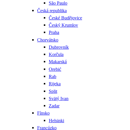
São Paulo
Česká republika
České Budějovice
Český Krumlov
Praha
Chorvátsko
Dubrovník
Korčula
Makarská
Orebić
Rab
Rijeka
Split
Svätý Ivan
Zadar
Fínsko
Helsinki
Francúzko