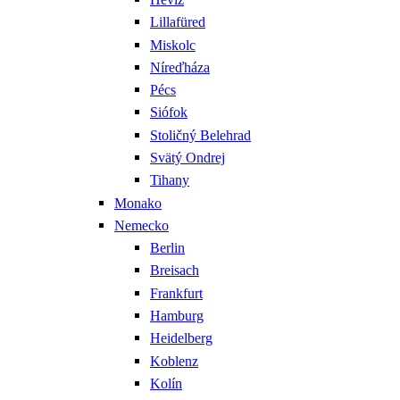
Lillafüred
Miskolc
Níreďháza
Pécs
Siófok
Stoličný Belehrad
Svätý Ondrej
Tihany
Monako
Nemecko
Berlin
Breisach
Frankfurt
Hamburg
Heidelberg
Koblenz
Kolín