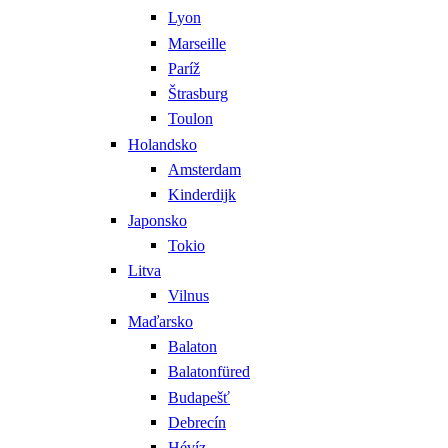
Lyon
Marseille
Paríž
Štrasburg
Toulon
Holandsko
Amsterdam
Kinderdijk
Japonsko
Tokio
Litva
Vilnus
Maďarsko
Balaton
Balatonfüred
Budapešť
Debrecín
Hévíz