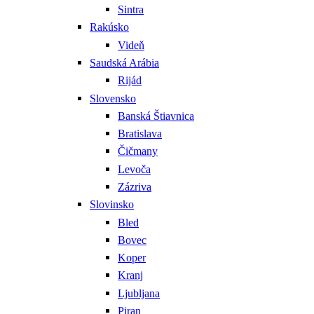
Sintra
Rakúsko
Videň
Saudská Arábia
Rijád
Slovensko
Banská Štiavnica
Bratislava
Čičmany
Levoča
Zázriva
Slovinsko
Bled
Bovec
Koper
Kranj
Ljubljana
Piran