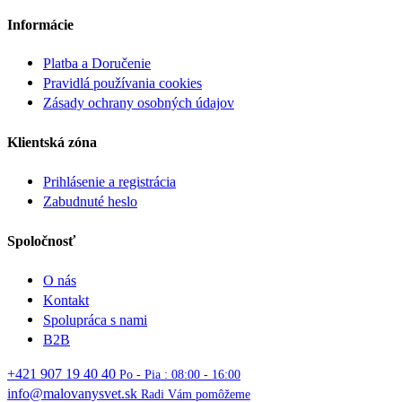
Informácie
Platba a Doručenie
Pravidlá používania cookies
Zásady ochrany osobných údajov
Klientská zóna
Prihlásenie a registrácia
Zabudnuté heslo
Spoločnosť
O nás
Kontakt
Spolupráca s nami
B2B
+421 907 19 40 40
Po - Pia : 08:00 - 16:00
info@malovanysvet.sk
Radi Vám pomôžeme