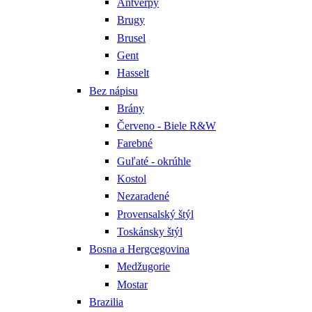
Antverpy
Brugy
Brusel
Gent
Hasselt
Bez nápisu
Brány
Červeno - Biele R&W
Farebné
Guľaté - okrúhle
Kostol
Nezaradené
Provensalský štýl
Toskánsky štýl
Bosna a Hergcegovina
Medžugorie
Mostar
Brazilia