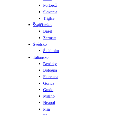
Portorož
Slovenia
Triglav
Švajčiarsko
Basel
Zermatt
Švédsko
Štokholm
Taliansko
Benátky
Bologna
Florencia
Gorica
Grado
Miláno
Neapol
Pisa