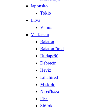
Japonsko
Tokio
Litva
Vilnus
Maďarsko
Balaton
Balatonfüred
Budapešť
Debrecín
Hévíz
Lillafüred
Miskolc
Níreďháza
Pécs
Siófok