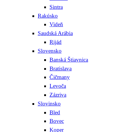
Sintra
Rakúsko
Videň
Saudská Arábia
Rijád
Slovensko
Banská Štiavnica
Bratislava
Čičmany
Levoča
Zázriva
Slovinsko
Bled
Bovec
Koper