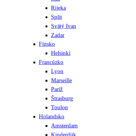
Rijeka
Split
Svätý Ivan
Zadar
Fínsko
Helsinki
Francúzko
Lyon
Marseille
Paríž
Štrasburg
Toulon
Holandsko
Amsterdam
Kinderdijk