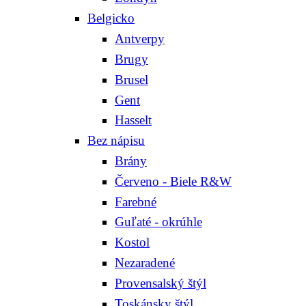
Belgicko
Antverpy
Brugy
Brusel
Gent
Hasselt
Bez nápisu
Brány
Červeno - Biele R&W
Farebné
Guľaté - okrúhle
Kostol
Nezaradené
Provensalský štýl
Toskánsky štýl