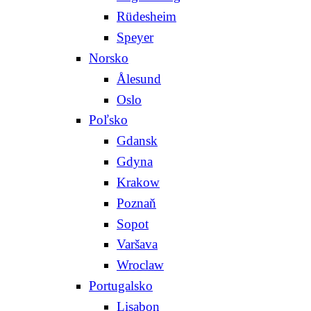
Rüdesheim
Speyer
Norsko
Ålesund
Oslo
Poľsko
Gdansk
Gdyna
Krakow
Poznaň
Sopot
Varšava
Wroclaw
Portugalsko
Lisabon