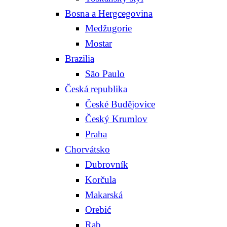
Bosna a Hergcegovina
Medžugorie
Mostar
Brazilia
São Paulo
Česká republika
České Budějovice
Český Krumlov
Praha
Chorvátsko
Dubrovník
Korčula
Makarská
Orebić
Rab