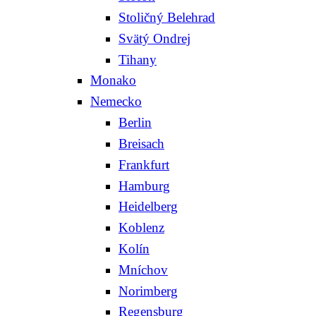
Stoličný Belehrad
Svätý Ondrej
Tihany
Monako
Nemecko
Berlin
Breisach
Frankfurt
Hamburg
Heidelberg
Koblenz
Kolín
Mníchov
Norimberg
Regensburg