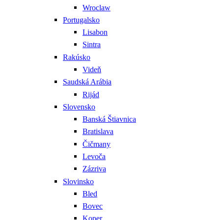
Wroclaw
Portugalsko
Lisabon
Sintra
Rakúsko
Videň
Saudská Arábia
Rijád
Slovensko
Banská Štiavnica
Bratislava
Čičmany
Levoča
Zázriva
Slovinsko
Bled
Bovec
Koper