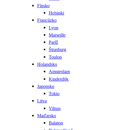
Fínsko
Helsinki
Francúzko
Lyon
Marseille
Paríž
Štrasburg
Toulon
Holandsko
Amsterdam
Kinderdijk
Japonsko
Tokio
Litva
Vilnus
Maďarsko
Balaton