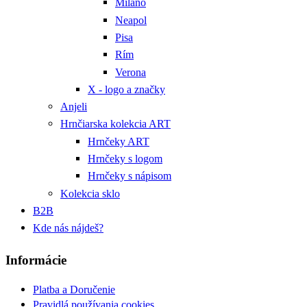
Miláno
Neapol
Pisa
Rím
Verona
X - logo a značky
Anjeli
Hrnčiarska kolekcia ART
Hrnčeky ART
Hrnčeky s logom
Hrnčeky s nápisom
Kolekcia sklo
B2B
Kde nás nájdeš?
Informácie
Platba a Doručenie
Pravidlá používania cookies