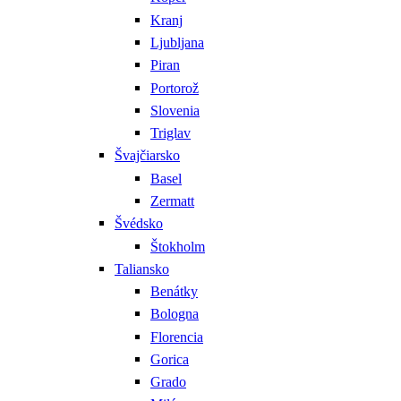
Kranj
Ljubljana
Piran
Portorož
Slovenia
Triglav
Švajčiarsko
Basel
Zermatt
Švédsko
Štokholm
Taliansko
Benátky
Bologna
Florencia
Gorica
Grado