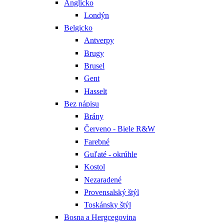
Anglicko
Londýn
Belgicko
Antverpy
Brugy
Brusel
Gent
Hasselt
Bez nápisu
Brány
Červeno - Biele R&W
Farebné
Guľaté - okrúhle
Kostol
Nezaradené
Provensalský štýl
Toskánsky štýl
Bosna a Hergcegovina