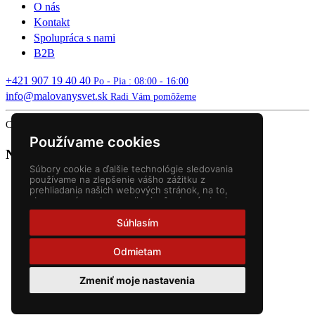
O nás
Kontakt
Spolupráca s nami
B2B
+421 907 19 40 40
Po - Pia : 08:00 - 16:00
info@malovanysvet.sk
Radi Vám pomôžeme
Copyright © 2026 MALOVANÝ SVET. All rights reserved.
Používame cookies
Nákupný košík
Súbory cookie a ďalšie technológie sledovania
používame na zlepšenie vášho zážitku z
prehliadania našich webových stránok, na to,
aby sme vám zobrazovali prispôsobený obsah a
cielené reklamy, na analýzu návštevnosti našich
webových stránok a na pochopenie toho, odkiaľ
Súhlasím
naši návštevníci prichádzajú.
Odmietam
Zmeniť moje nastavenia
Slovenčina