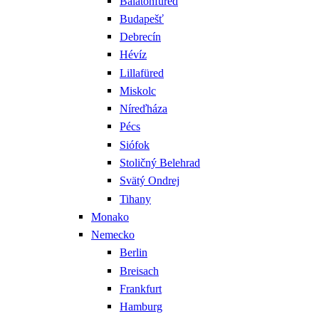
Balatonfüred
Budapešť
Debrecín
Hévíz
Lillafüred
Miskolc
Níreďháza
Pécs
Siófok
Stoličný Belehrad
Svätý Ondrej
Tihany
Monako
Nemecko
Berlin
Breisach
Frankfurt
Hamburg