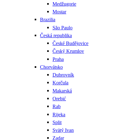
Medžugorie
Mostar
Brazilia
São Paulo
Česká republika
České Budějovice
Český Krumlov
Praha
Chorvátsko
Dubrovník
Korčula
Makarská
Orebić
Rab
Rijeka
Split
Svätý Ivan
Zadar