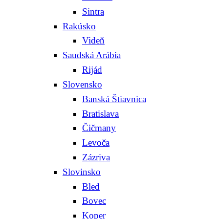
Sintra
Rakúsko
Videň
Saudská Arábia
Rijád
Slovensko
Banská Štiavnica
Bratislava
Čičmany
Levoča
Zázriva
Slovinsko
Bled
Bovec
Koper