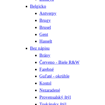
Belgicko
Antverpy
Brugy
Brusel
Gent
Hasselt
Bez nápisu
Brány
Červeno - Biele R&W
Farebné
Guľaté - okrúhle
Kostol
Nezaradené
Provensalský štýl
Toskánsky štýl