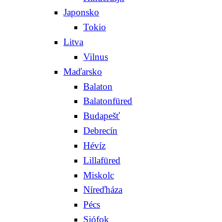
Japonsko
Tokio
Litva
Vilnus
Maďarsko
Balaton
Balatonfüred
Budapešť
Debrecín
Hévíz
Lillafüred
Miskolc
Níreďháza
Pécs
Siófok