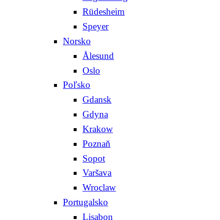
Rüdesheim
Speyer
Norsko
Ålesund
Oslo
Poľsko
Gdansk
Gdyna
Krakow
Poznaň
Sopot
Varšava
Wroclaw
Portugalsko
Lisabon