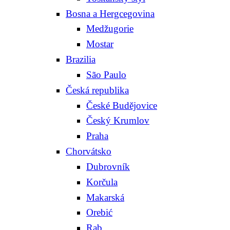
Bosna a Hergcegovina
Medžugorie
Mostar
Brazilia
São Paulo
Česká republika
České Budějovice
Český Krumlov
Praha
Chorvátsko
Dubrovník
Korčula
Makarská
Orebić
Rab