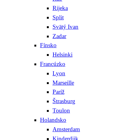
Rijeka
Split
Svätý Ivan
Zadar
Fínsko
Helsinki
Francúzko
Lyon
Marseille
Paríž
Štrasburg
Toulon
Holandsko
Amsterdam
Kinderdijk