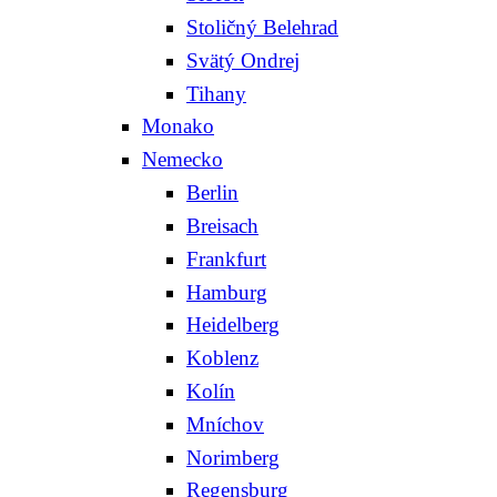
Stoličný Belehrad
Svätý Ondrej
Tihany
Monako
Nemecko
Berlin
Breisach
Frankfurt
Hamburg
Heidelberg
Koblenz
Kolín
Mníchov
Norimberg
Regensburg