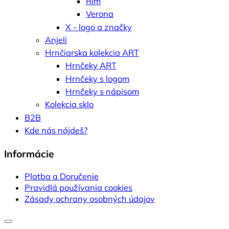
Rím
Verona
X - logo a značky
Anjeli
Hrnčiarska kolekcia ART
Hrnčeky ART
Hrnčeky s logom
Hrnčeky s nápisom
Kolekcia sklo
B2B
Kde nás nájdeš?
Informácie
Platba a Doručenie
Pravidlá používania cookies
Zásady ochrany osobných údajov