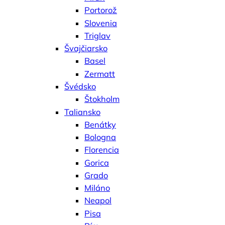
Portorož
Slovenia
Triglav
Švajčiarsko
Basel
Zermatt
Švédsko
Štokholm
Taliansko
Benátky
Bologna
Florencia
Gorica
Grado
Miláno
Neapol
Pisa