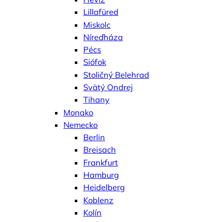
Lillafüred
Miskolc
Níreďháza
Pécs
Siófok
Stoličný Belehrad
Svätý Ondrej
Tihany
Monako
Nemecko
Berlin
Breisach
Frankfurt
Hamburg
Heidelberg
Koblenz
Kolín