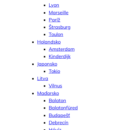
Lyon
Marseille
Paríž
Štrasburg
Toulon
Holandsko
Amsterdam
Kinderdijk
Japonsko
Tokio
Litva
Vilnus
Maďarsko
Balaton
Balatonfüred
Budapešť
Debrecín
Hévíz