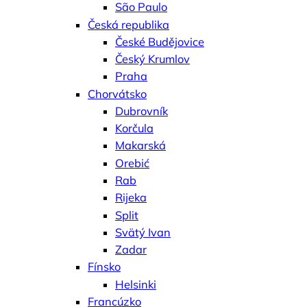
São Paulo
Česká republika
České Budějovice
Český Krumlov
Praha
Chorvátsko
Dubrovník
Korčula
Makarská
Orebić
Rab
Rijeka
Split
Svätý Ivan
Zadar
Fínsko
Helsinki
Francúzko