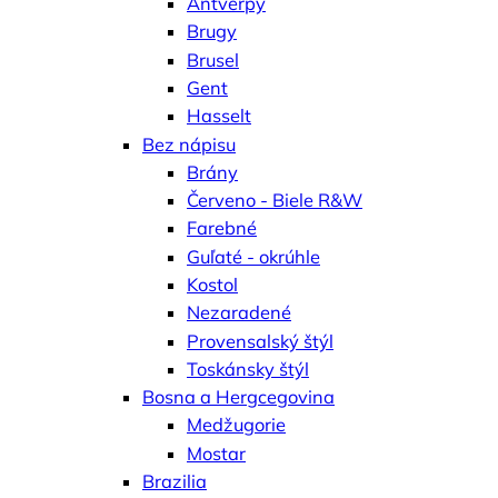
Antverpy
Brugy
Brusel
Gent
Hasselt
Bez nápisu
Brány
Červeno - Biele R&W
Farebné
Guľaté - okrúhle
Kostol
Nezaradené
Provensalský štýl
Toskánsky štýl
Bosna a Hergcegovina
Medžugorie
Mostar
Brazilia