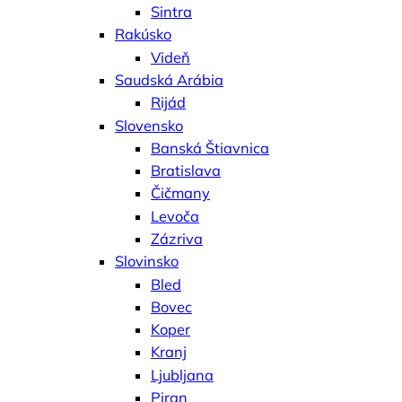
Sintra
Rakúsko
Videň
Saudská Arábia
Rijád
Slovensko
Banská Štiavnica
Bratislava
Čičmany
Levoča
Zázriva
Slovinsko
Bled
Bovec
Koper
Kranj
Ljubljana
Piran