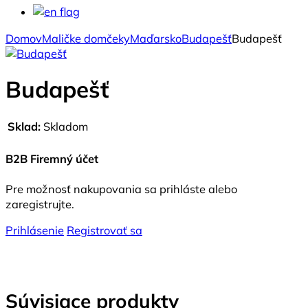
Domov
Maličke domčeky
Maďarsko
Budapešť
Budapešť
Budapešť
Sklad:
Skladom
B2B Firemný účet
Pre možnosť nakupovania sa prihláste alebo
zaregistrujte.
Prihlásenie
Registrovať sa
Súvisiace produkty