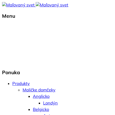
Menu
Ponuka
Produkty
Maličke domčeky
Anglicko
Londýn
Belgicko