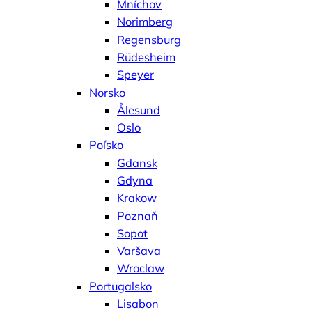
Mníchov
Norimberg
Regensburg
Rüdesheim
Speyer
Norsko
Ålesund
Oslo
Poľsko
Gdansk
Gdyna
Krakow
Poznaň
Sopot
Varšava
Wroclaw
Portugalsko
Lisabon