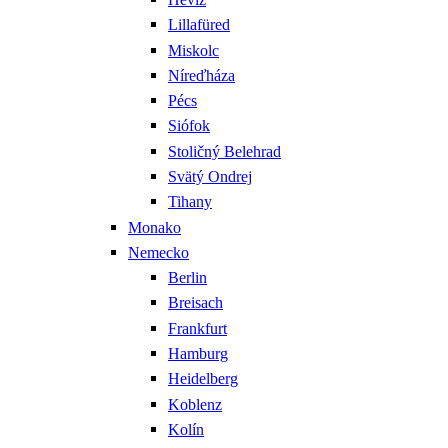
Lillafüred
Miskolc
Níreďháza
Pécs
Siófok
Stoličný Belehrad
Svätý Ondrej
Tihany
Monako
Nemecko
Berlin
Breisach
Frankfurt
Hamburg
Heidelberg
Koblenz
Kolín