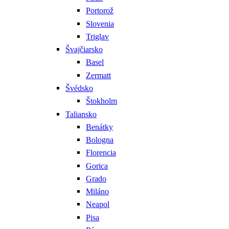
Portorož
Slovenia
Triglav
Švajčiarsko
Basel
Zermatt
Švédsko
Štokholm
Taliansko
Benátky
Bologna
Florencia
Gorica
Grado
Miláno
Neapol
Pisa