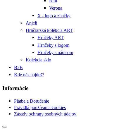
Rím
Verona
X - logo a značky
Anjeli
Hrnčiarska kolekcia ART
Hrnčeky ART
Hrnčeky s logom
Hrnčeky s nápisom
Kolekcia sklo
B2B
Kde nás nájdeš?
Informácie
Platba a Doručenie
Pravidlá používania cookies
Zásady ochrany osobných údajov