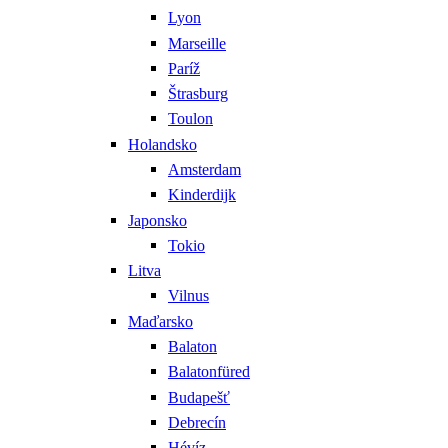
Lyon
Marseille
Paríž
Štrasburg
Toulon
Holandsko
Amsterdam
Kinderdijk
Japonsko
Tokio
Litva
Vilnus
Maďarsko
Balaton
Balatonfüred
Budapešť
Debrecín
Hévíz