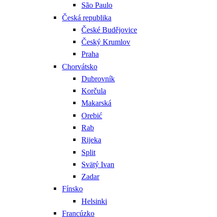
São Paulo
Česká republika
České Budějovice
Český Krumlov
Praha
Chorvátsko
Dubrovník
Korčula
Makarská
Orebić
Rab
Rijeka
Split
Svätý Ivan
Zadar
Fínsko
Helsinki
Francúzko