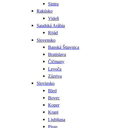
Sintra
Rakúsko
Videň
Saudská Arábia
Rijád
Slovensko
Banská Štiavnica
Bratislava
Čičmany
Levoča
Zázriva
Slovinsko
Bled
Bovec
Koper
Kranj
Ljubljana
Piran