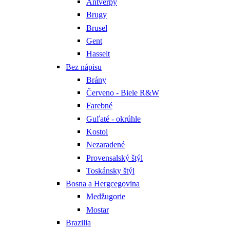
Antverpy
Brugy
Brusel
Gent
Hasselt
Bez nápisu
Brány
Červeno - Biele R&W
Farebné
Guľaté - okrúhle
Kostol
Nezaradené
Provensalský štýl
Toskánsky štýl
Bosna a Hergcegovina
Medžugorie
Mostar
Brazilia