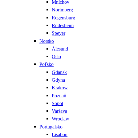
Mníchov
Norimberg
Regensburg
Rüdesheim
Speyer
Norsko
Ålesund
Oslo
Poľsko
Gdansk
Gdyna
Krakow
Poznaň
Sopot
Varšava
Wroclaw
Portugalsko
Lisabon