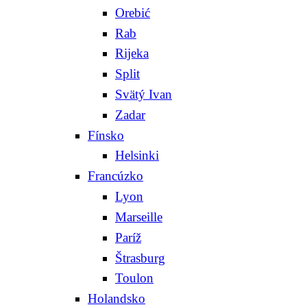
Orebić
Rab
Rijeka
Split
Svätý Ivan
Zadar
Fínsko
Helsinki
Francúzko
Lyon
Marseille
Paríž
Štrasburg
Toulon
Holandsko