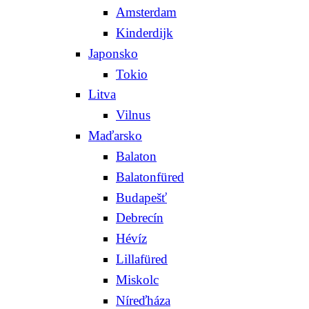
Amsterdam
Kinderdijk
Japonsko
Tokio
Litva
Vilnus
Maďarsko
Balaton
Balatonfüred
Budapešť
Debrecín
Hévíz
Lillafüred
Miskolc
Níreďháza