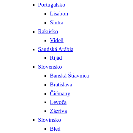
Portugalsko
Lisabon
Sintra
Rakúsko
Videň
Saudská Arábia
Rijád
Slovensko
Banská Štiavnica
Bratislava
Čičmany
Levoča
Zázriva
Slovinsko
Bled