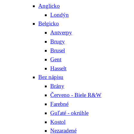
Anglicko
Londýn
Belgicko
Antverpy
Brugy
Brusel
Gent
Hasselt
Bez nápisu
Brány
Červeno - Biele R&W
Farebné
Guľaté - okrúhle
Kostol
Nezaradené