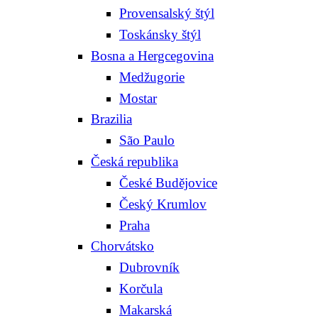
Provensalský štýl
Toskánsky štýl
Bosna a Hergcegovina
Medžugorie
Mostar
Brazilia
São Paulo
Česká republika
České Budějovice
Český Krumlov
Praha
Chorvátsko
Dubrovník
Korčula
Makarská