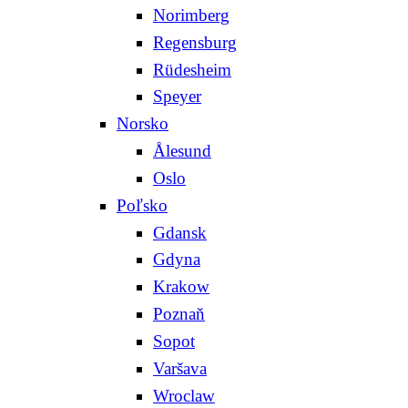
Norimberg
Regensburg
Rüdesheim
Speyer
Norsko
Ålesund
Oslo
Poľsko
Gdansk
Gdyna
Krakow
Poznaň
Sopot
Varšava
Wroclaw