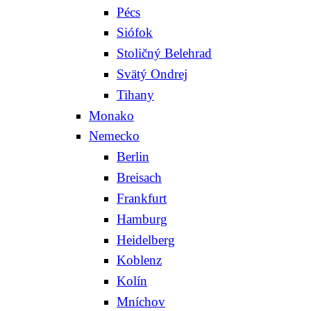
Pécs
Siófok
Stoličný Belehrad
Svätý Ondrej
Tihany
Monako
Nemecko
Berlin
Breisach
Frankfurt
Hamburg
Heidelberg
Koblenz
Kolín
Mníchov