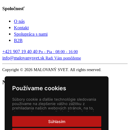
Spoločnosť
O nás
Kontakt
Spolupráca s nami
B2B
+421 907 19 40 40
Po - Pia : 08:00 - 16:00
info@malovanysvet.sk
Radi Vám pomôžeme
Copyright © 2026 MALOVANÝ SVET. All rights reserved.
Nákupný košík
Používame cookies
Súbory cookie a ďalšie technológie sledovania
používame na zlepšenie vášho zážitku z
prehliadania našich webových stránok, na to,
aby sme vám zobrazovali prispôsobený obsah a
cielené reklamy, na analýzu návštevnosti našich
webových stránok a na pochopenie toho, odkiaľ
Súhlasím
naši návštevníci prichádzajú.