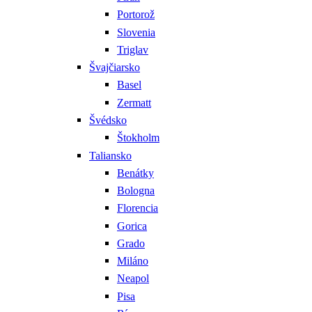
Portorož
Slovenia
Triglav
Švajčiarsko
Basel
Zermatt
Švédsko
Štokholm
Taliansko
Benátky
Bologna
Florencia
Gorica
Grado
Miláno
Neapol
Pisa