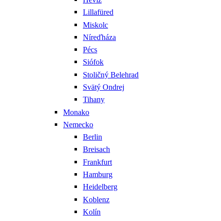
Lillafüred
Miskolc
Níreďháza
Pécs
Siófok
Stoličný Belehrad
Svätý Ondrej
Tihany
Monako
Nemecko
Berlin
Breisach
Frankfurt
Hamburg
Heidelberg
Koblenz
Kolín