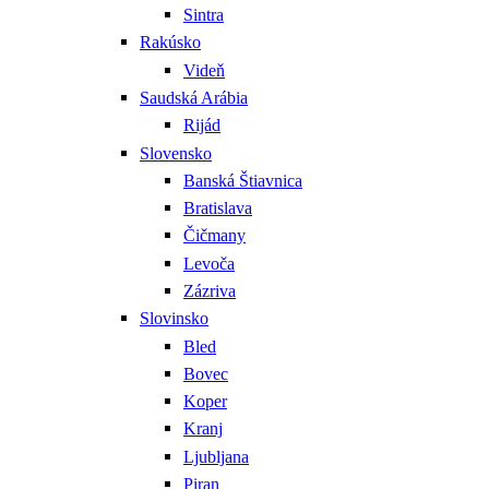
Sintra
Rakúsko
Videň
Saudská Arábia
Rijád
Slovensko
Banská Štiavnica
Bratislava
Čičmany
Levoča
Zázriva
Slovinsko
Bled
Bovec
Koper
Kranj
Ljubljana
Piran