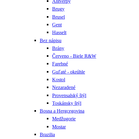
Antverpy
Brugy
Brusel
Gent
Hasselt
Bez nápisu
Brány
Červeno - Biele R&W
Farebné
Guľaté - okrúhle
Kostol
Nezaradené
Provensalský štýl
Toskánsky štýl
Bosna a Hergcegovina
Medžugorie
Mostar
Brazilia