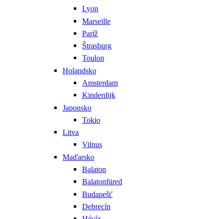
Lyon
Marseille
Paríž
Štrasburg
Toulon
Holandsko
Amsterdam
Kinderdijk
Japonsko
Tokio
Litva
Vilnus
Maďarsko
Balaton
Balatonfüred
Budapešť
Debrecín
Hévíz