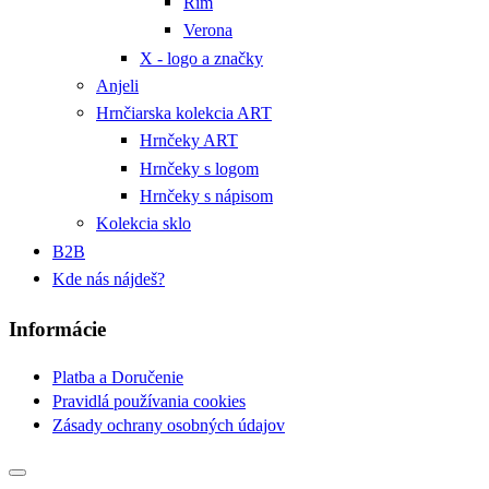
Rím
Verona
X - logo a značky
Anjeli
Hrnčiarska kolekcia ART
Hrnčeky ART
Hrnčeky s logom
Hrnčeky s nápisom
Kolekcia sklo
B2B
Kde nás nájdeš?
Informácie
Platba a Doručenie
Pravidlá používania cookies
Zásady ochrany osobných údajov