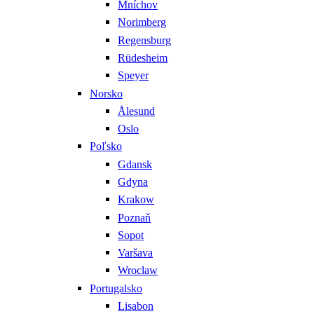
Mníchov
Norimberg
Regensburg
Rüdesheim
Speyer
Norsko
Ålesund
Oslo
Poľsko
Gdansk
Gdyna
Krakow
Poznaň
Sopot
Varšava
Wroclaw
Portugalsko
Lisabon