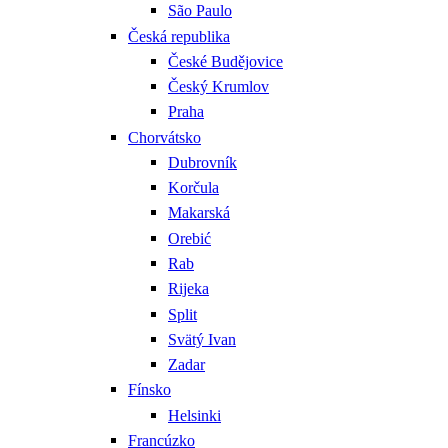
São Paulo
Česká republika
České Budějovice
Český Krumlov
Praha
Chorvátsko
Dubrovník
Korčula
Makarská
Orebić
Rab
Rijeka
Split
Svätý Ivan
Zadar
Fínsko
Helsinki
Francúzko