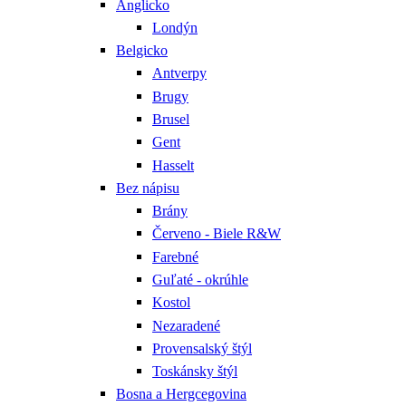
Anglicko
Londýn
Belgicko
Antverpy
Brugy
Brusel
Gent
Hasselt
Bez nápisu
Brány
Červeno - Biele R&W
Farebné
Guľaté - okrúhle
Kostol
Nezaradené
Provensalský štýl
Toskánsky štýl
Bosna a Hergcegovina