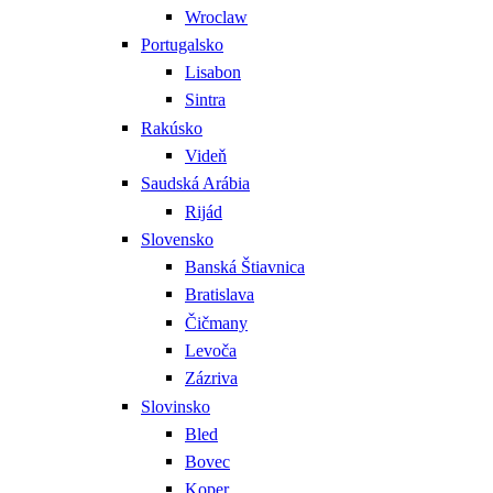
Wroclaw
Portugalsko
Lisabon
Sintra
Rakúsko
Videň
Saudská Arábia
Rijád
Slovensko
Banská Štiavnica
Bratislava
Čičmany
Levoča
Zázriva
Slovinsko
Bled
Bovec
Koper