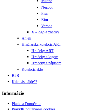
Miláno
Neapol
Pisa
Rím
Verona
X - logo a značky
Anjeli
Hrnčiarska kolekcia ART
Hrnčeky ART
Hrnčeky s logom
Hrnčeky s nápisom
Kolekcia sklo
B2B
Kde nás nájdeš?
Informácie
Platba a Doručenie
Pravidlá používania cookies