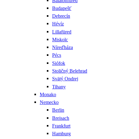
Balatonfüred
Budapešť
Debrecín
Hévíz
Lillafüred
Miskolc
Níreďháza
Pécs
Siófok
Stoličný Belehrad
Svätý Ondrej
Tihany
Monako
Nemecko
Berlin
Breisach
Frankfurt
Hamburg