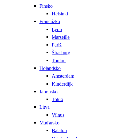
Fínsko
Helsinki
Francúzko
Lyon
Marseille
Paríž
Štrasburg
Toulon
Holandsko
Amsterdam
Kinderdijk
Japonsko
Tokio
Litva
Vilnus
Maďarsko
Balaton