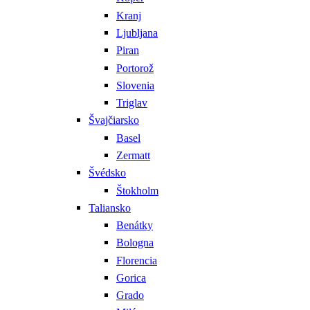
Kranj
Ljubljana
Piran
Portorož
Slovenia
Triglav
Švajčiarsko
Basel
Zermatt
Švédsko
Štokholm
Taliansko
Benátky
Bologna
Florencia
Gorica
Grado