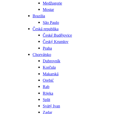
Medžugorie
Mostar
Brazilia
São Paulo
Česká republika
České Budějovice
Český Krumlov
Praha
Chorvátsko
Dubrovník
Korčula
Makarská
Orebić
Rab
Rijeka
Split
Svätý Ivan
Zadar