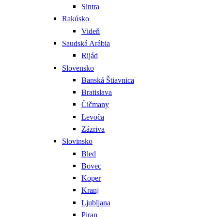
Sintra
Rakúsko
Videň
Saudská Arábia
Rijád
Slovensko
Banská Štiavnica
Bratislava
Čičmany
Levoča
Zázriva
Slovinsko
Bled
Bovec
Koper
Kranj
Ljubljana
Piran