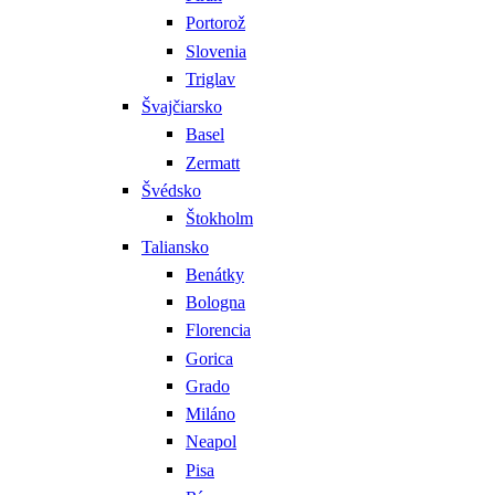
Portorož
Slovenia
Triglav
Švajčiarsko
Basel
Zermatt
Švédsko
Štokholm
Taliansko
Benátky
Bologna
Florencia
Gorica
Grado
Miláno
Neapol
Pisa