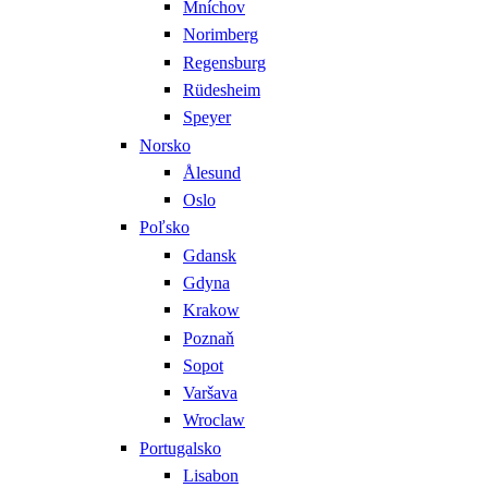
Mníchov
Norimberg
Regensburg
Rüdesheim
Speyer
Norsko
Ålesund
Oslo
Poľsko
Gdansk
Gdyna
Krakow
Poznaň
Sopot
Varšava
Wroclaw
Portugalsko
Lisabon