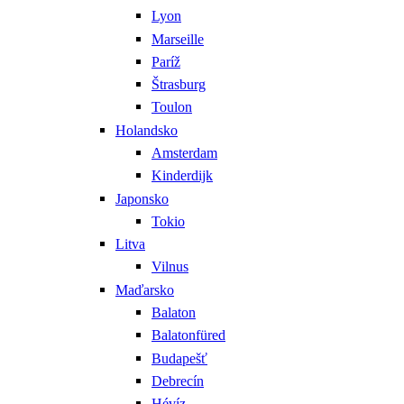
Lyon
Marseille
Paríž
Štrasburg
Toulon
Holandsko
Amsterdam
Kinderdijk
Japonsko
Tokio
Litva
Vilnus
Maďarsko
Balaton
Balatonfüred
Budapešť
Debrecín
Hévíz