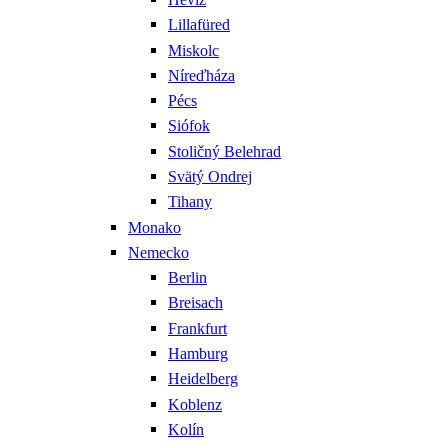
Lillafüred
Miskolc
Níreďháza
Pécs
Siófok
Stoličný Belehrad
Svätý Ondrej
Tihany
Monako
Nemecko
Berlin
Breisach
Frankfurt
Hamburg
Heidelberg
Koblenz
Kolín