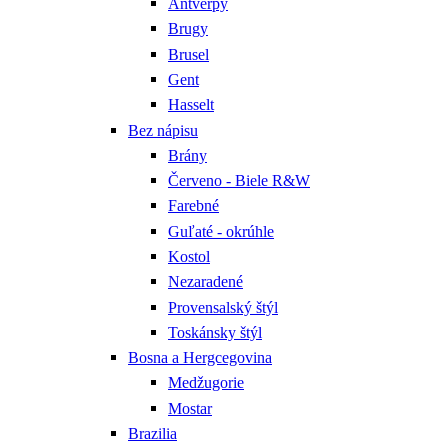
Antverpy
Brugy
Brusel
Gent
Hasselt
Bez nápisu
Brány
Červeno - Biele R&W
Farebné
Guľaté - okrúhle
Kostol
Nezaradené
Provensalský štýl
Toskánsky štýl
Bosna a Hergcegovina
Medžugorie
Mostar
Brazilia