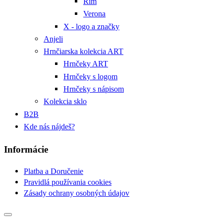
Rím
Verona
X - logo a značky
Anjeli
Hrnčiarska kolekcia ART
Hrnčeky ART
Hrnčeky s logom
Hrnčeky s nápisom
Kolekcia sklo
B2B
Kde nás nájdeš?
Informácie
Platba a Doručenie
Pravidlá používania cookies
Zásady ochrany osobných údajov