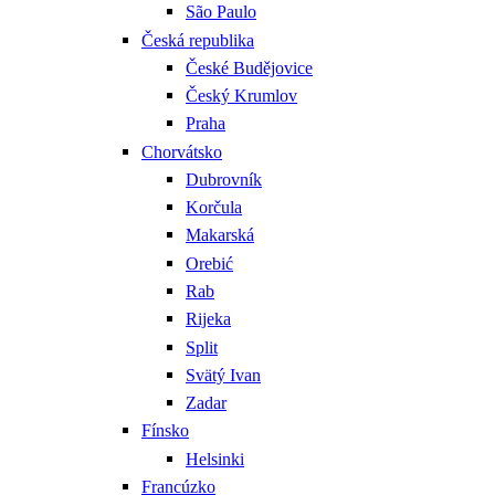
São Paulo
Česká republika
České Budějovice
Český Krumlov
Praha
Chorvátsko
Dubrovník
Korčula
Makarská
Orebić
Rab
Rijeka
Split
Svätý Ivan
Zadar
Fínsko
Helsinki
Francúzko