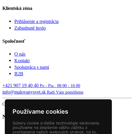
Klientská zóna
Prihlásenie a registrácia
Zabudnuté heslo
Spoločnosť
O nás
Kontakt
Spolupráca s nami
B2B
+421 907 19 40 40
Po - Pia : 08:00 - 16:00
info@malovanysvet.sk
Radi Vám pomôžeme
Copyright © 2026 MALOVANÝ SVET. All rights reserved.
Používame cookies
Nákupný košík
Súbory cookie a ďalšie technológie sledovania
používame na zlepšenie vášho zážitku z
prehliadania našich webových stránok, na to,