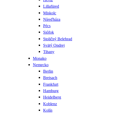
Lillafüred
Miskolc
Níreďháza
Pécs
Siófok
Stoličný Belehrad
Svätý Ondrej
Tihany
Monako
Nemecko
Berlin
Breisach
Frankfurt
Hamburg
Heidelberg
Koblenz
Kolín