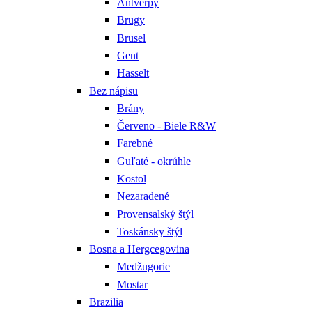
Antverpy
Brugy
Brusel
Gent
Hasselt
Bez nápisu
Brány
Červeno - Biele R&W
Farebné
Guľaté - okrúhle
Kostol
Nezaradené
Provensalský štýl
Toskánsky štýl
Bosna a Hergcegovina
Medžugorie
Mostar
Brazilia