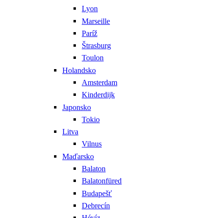
Lyon
Marseille
Paríž
Štrasburg
Toulon
Holandsko
Amsterdam
Kinderdijk
Japonsko
Tokio
Litva
Vilnus
Maďarsko
Balaton
Balatonfüred
Budapešť
Debrecín
Hévíz