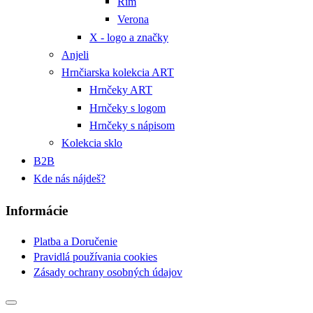
Rím
Verona
X - logo a značky
Anjeli
Hrnčiarska kolekcia ART
Hrnčeky ART
Hrnčeky s logom
Hrnčeky s nápisom
Kolekcia sklo
B2B
Kde nás nájdeš?
Informácie
Platba a Doručenie
Pravidlá používania cookies
Zásady ochrany osobných údajov